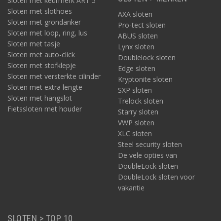
Sloten met keurmerk ART 5
Sloten met slothoes
AXA sloten
Sloten met grondanker
Pro-tect sloten
Sloten met loop, ring, lus
ABUS sloten
Sloten met tasje
Lynx sloten
Sloten met auto-click
Doublelock sloten
Sloten met stofklepje
Edge sloten
Sloten met versterkte cilinder
Kryptonite sloten
Sloten met extra lengte
SXP sloten
Sloten met hangslot
Trelock sloten
Fietssloten met houder
Starry sloten
VWP sloten
XLC sloten
Steel security sloten
De vele opties van
DoubleLock sloten
DoubleLock sloten voor
vakantie
SLOTEN > TOP 10