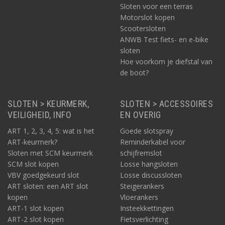
Sloten voor een terras
Motorslot kopen
Scootersloten
ANWB Test fiets- en e-bike
sloten
Hoe voorkom je diefstal van
de boot?
SLOTEN > KEURMERK,
SLOTEN > ACCESSOIRES
VEILIGHEID, INFO
EN OVERIG
ART 1, 2, 3, 4, 5: wat is het
Goede slotspray
ART-keurmerk?
Reminderkabel voor
Sloten met SCM keurmerk
schijfremslot
SCM slot kopen
Losse hangsloten
VBV goedgekeurd slot
Losse discussloten
ART sloten: een ART slot
Steigerankers
kopen
Vloerankers
ART-1 slot kopen
Insteekkettingen
ART-2 slot kopen
Fietsverlichting