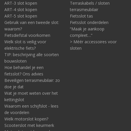
ART-3 slot kopen
Terraskabels / sloten
ART-4 slot kopen
terrasmeubilair
ART-5 slot kopen
Fietsslot tas
Gebruik van een tweede slot:
Fietsslot onderdelen
waarom?
“Maak je aankoop
Fietsdiefstal voorkomen
compleet…”
Welk slot is veilig voor
> Méér accessoires voor
elektrische fiets?
sloten
TIP: beschrijving alle soorten
bouwsloten
Hoe behandel je een
fietsslot? Ons advies
Beveiligen terrasmeubilair: zo
doe je dat
Wat je moet weten over het
kettingslot
Waarom een schijfslot - lees
de voordelen
Welk motorslot kopen?
Scooterslot met keurmerk