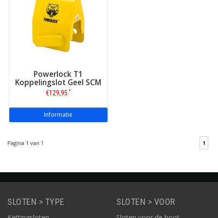
beveiligen. Denk alleen al aan het drinken van een kop koffie in
tankstation of wegrestaurant. Behalve het mechanisme zelf, is
ook een eigenschap als de aankoppel indicator daarbij van
welkom nut. Maar ook bij langere tijd stallen of parkeren doet
een disselslot uitstekend dienst, al is in die gevallen een
wielklem
- zeker in combinatie met disselslot - een nog veiliger
mogelijkheid.
Powerlock T1
Disselsloten: praktisch om meerdere redenen
Koppelingslot Geel SCM
Disselsloten wegen in de regel niet veel én zijn compact. U bergt
*
€129,95
ze onderweg probleemloos op, eventueel in het meegeleverde
koffertje. Lees in de productomschrijving van het disselslot
Informatie
waarop u uw oog heeft laten vallen méér over overige
kenmerken, zoals mogelijk een opvallende signaalkleur. En in
eerste instantie al helemaal belangrijk: op welk(e) type(n)
Pagina 1 van 1
1
aanhangwagen het disselslot past. Disselsloten zijn er voor elk
type koppeling: horizontale en verticale varianten, voor geremde
en ongeremde aanhangwagens, speciaal voor ALKO
koppelingen (vaak aanhangwagens of caravans) of juist voor
een boottrailer en, onder andere, vaak gericht op een specifieke
kogeldiameter.
SLOTEN > TYPE
SLOTEN > VOOR
Koppelingsslot
Kettingsloten
Sloten voor de boot