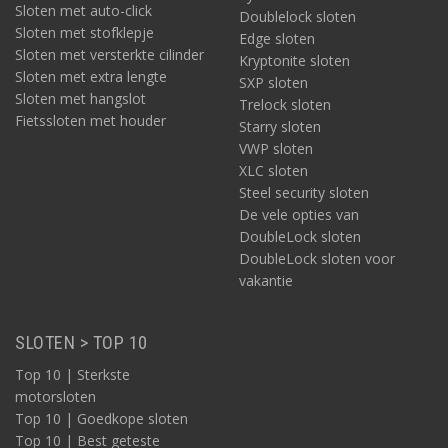
Sloten met auto-click
Doublelock sloten
Sloten met stofklepje
Edge sloten
Sloten met versterkte cilinder
Kryptonite sloten
Sloten met extra lengte
SXP sloten
Sloten met hangslot
Trelock sloten
Fietssloten met houder
Starry sloten
VWP sloten
XLC sloten
Steel security sloten
De vele opties van
DoubleLock sloten
DoubleLock sloten voor
vakantie
SLOTEN > TOP 10
Top 10 | Sterkste
motorsloten
Top 10 | Goedkope sloten
Top 10 | Best geteste