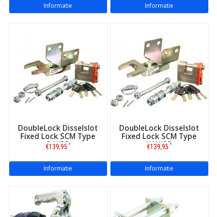
Informatie
Informatie
DoubleLock Disselslot
DoubleLock Disselslot
Fixed Lock SCM Type
Fixed Lock SCM Type
BAK35
WAK35
*
*
€139,95
€139,95
Informatie
Informatie