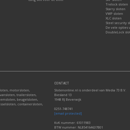
Trelock sloten
Starry sloten
VWP sloten
XLC sloten
Steel security s
De vele opties
DoubleLock slo
CONTACT
sloten, motorsloten,
Slotenonline.nl is onderdeel van Media 73 B.V.
ansloten, trailersloten,
Biesland 13
fremsloten, beugelsloten,
1948 RJ Beverwijk
sselsloten, containersloten,
0251-748741
[email protected]
KvK nummer: 61011983
BTW nummer: NL854164637B01