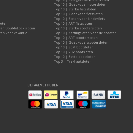
Top 10 | Goedkope motorsloten
Top 10 | Sterke fietssloten
Top 10 | Goedkope fietssloten
Top 10 | Sloten voor kinderfiets
loten
Top 10 | ART fietssloten
 van DoubleLock sloten
Top 10 | Sterke scootersloten
ten voor vakantie
Top 10 | Kettingsloten voor de scooter
Top 10 | ART scootersloten
Top 10 | Goedkope scootersloten
Top 10 | SCM bootsloten
Top 10 | VBV bootsloten
Top 10 | Beste bootsloten
Top 3 | Trekhaaksloten
BETAALMETHODEN