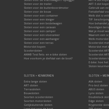
Sloten voor de trailer
ART-5 slot kop
Sloten voor de buitenboordmotor
Gebruik van ee
Sloten voor de bouw
Fietsdiefstal 
Sloten voor een container
Welk slot is veil
Sloten voor een steiger
TIP: beschrijvi
Sloten voor een bestelwagen
Hoe behandel je
Sloten voor een caravan
Beveiligen terr
Sloten voor een camper
Wat je moet wet
Sloten voor een vloeranker
Waarom een schi
Sloten voor een aanhanger
Welk motorslot
Sloten voor een terras
Scooterslot me
Motorslot kopen
Motorslot met
Scootersloten
Scooterslot ART
ANWB Test fiets- en e-bike sloten
Scooterslot ART
Hoe voorkom je diefstal van de boot?
Scootersloten t
E-bike: hoe het 
Sloten keurmer
SLOTEN > KENMERKEN
SLOTEN > MER
Extra lange sloten
AXA sloten
ART-sloten
Pro-tect sloten
Terrassloten
ABUS sloten
Bouwsloten
Lynx sloten
Soorten scootersloten
Doublelock slo
Soorten motorsloten
Edge sloten
Gelijksluitende sloten
Kryptonite slot
Lang slot voor de boot
SXP sloten