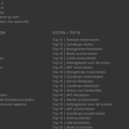
-3
-4
est
best op slot?
ken: het overzicht
KEN
SLOTEN > TOP 10
Top 10 | Sterkste motorsloten
Top 10 | Goedkope sloten
Top 10 | Best geteste fietssloten
Top 10 | Beste scootersloten
ten
Top 10 | Lichte motorsloten
Top 10 | Kettingsloten voor de motor
en
Top 10 | ART motorsloten
Top 10 | Best geteste motorsloten
Top 10 | Goedkope motorsloten
Top 10 | Sterke fietssloten
Top 10 | Goedkope fietssloten
Top 10 | Sloten voor kinderfiets
loten
Top 10 | ART fietssloten
 van DoubleLock sloten
Top 10 | Sterke scootersloten
ten voor vakantie
Top 10 | Kettingsloten voor de scooter
Top 10 | ART scootersloten
Top 10 | Goedkope scootersloten
Top 10 | SCM bootsloten
Top 10 | VBV bootsloten
Top 10 | Beste bootsloten