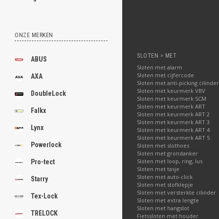
ONZE MERKEN
SLOTEN > MET
ABUS
Sloten met alarm
Sloten met cijfercode
AXA
Sloten met anti-picking cilinder
Sloten met keurmerk VBV
DoubleLock
Sloten met keurmerk SCM
Sloten met keurmerk ART
Falkx
Sloten met keurmerk ART 2
Sloten met keurmerk ART 3
Lynx
Sloten met keurmerk ART 4
Sloten met keurmerk ART 5
Powerlock
Sloten met slothoes
Sloten met grondanker
Sloten met loop, ring, lus
Pro-tect
Sloten met tasje
Sloten met auto-click
Starry
Sloten met stofklepje
Sloten met versterkte cilinder
Tex-Lock
Sloten met extra lengte
Sloten met hangslot
TRELOCK
Fietssloten met houder