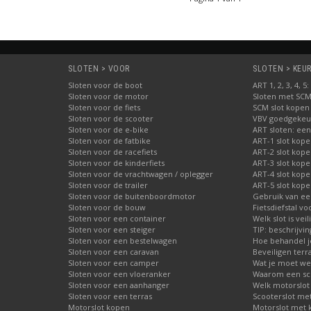
ies
ding
gazijn
SLOTEN > VOOR
SLOTEN > KEUR
Sloten voor de boot
ART 1, 2, 3, 4, 
, via PostNL
Sloten voor de motor
Sloten met SC
uidelijke specificaties
Sloten voor de fiets
SCM slot kopen
Sloten voor de scooter
VBV goedgekeur
orrecte klantenservice
Sloten voor de e-bike
ART sloten: een
oge cijfers!
Sloten voor de fatbike
ART-1 slot kop
Sloten voor de racefiets
ART-2 slot kop
Sloten voor de kinderfiets
ART-3 slot kop
Sloten voor de vrachtwagen / oplegger
ART-4 slot kop
Sloten voor de trailer
ART-5 slot kop
Sloten voor de buitenboordmotor
Gebruik van ee
Sloten voor de bouw
Fietsdiefstal 
Sloten voor een container
Welk slot is veil
Sloten voor een steiger
TIP: beschrijvi
Sloten voor een bestelwagen
Hoe behandel je
Sloten voor een caravan
Beveiligen terr
Sloten voor een camper
Wat je moet wet
Sloten voor een vloeranker
Waarom een schi
Sloten voor een aanhanger
Welk motorslot
Sloten voor een terras
Scooterslot me
Motorslot kopen
Motorslot met