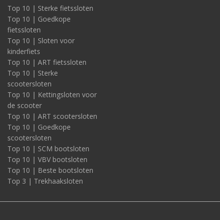
Top 10 | Sterke fietssloten
Top 10 | Goedkope
fietssloten
Top 10 | Sloten voor
kinderfiets
Top 10 | ART fietssloten
Top 10 | Sterke
scootersloten
Top 10 | Kettingsloten voor
de scooter
Top 10 | ART scootersloten
Top 10 | Goedkope
scootersloten
Top 10 | SCM bootsloten
Top 10 | VBV bootsloten
Top 10 | Beste bootsloten
Top 3 | Trekhaaksloten