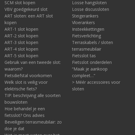
SCM slot kopen
Losse hangsloten
VBV goedgekeurd slot
Losse discussloten
ART sloten: een ART slot
Steigerankers
kopen
Vloerankers
ART-1 slot kopen
Insteekkettingen
ART-2 slot kopen
Fietsverlichting
ART-3 slot kopen
Terraskabels / sloten
ART-4 slot kopen
terrasmeubilair
ART-5 slot kopen
Fietsslot tas
Gebruik van een tweede slot:
Fietsslot onderdelen
waarom?
“Maak je aankoop
Fietsdiefstal voorkomen
compleet…”
Welk slot is veilig voor
> Méér accessoires voor
elektrische fiets?
sloten
TIP: beschrijving alle soorten
bouwsloten
Hoe behandel je een
fietsslot? Ons advies
Beveiligen terrasmeubilair: zo
doe je dat