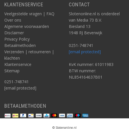
KLANTENSERVICE
CONTACT
Veelgestelde vragen | FAQ
Slotenonline.nl is onderdeel
Over ons
van Media 73 B.V.
Algemene voorwaarden
Biesland 13
Disclaimer
1948 RJ Beverwijk
Privacy Policy
Betaalmethoden
0251-748741
Verzenden | retourneren |
[email protected]
klachten
Klantenservice
KvK nummer: 61011983
Sitemap
BTW nummer:
NL854164637B01
0251-748741
[email protected]
BETAALMETHODEN
© Slotenonline.nl