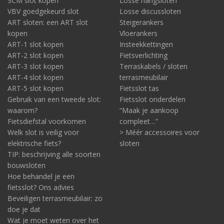
SCM slot kopen
Losse hangsloten
VBV goedgekeurd slot
Losse discussloten
ART sloten: een ART slot
Steigerankers
kopen
Vloerankers
ART-1 slot kopen
Insteekkettingen
ART-2 slot kopen
Fietsverlichting
ART-3 slot kopen
Terraskabels / sloten
ART-4 slot kopen
terrasmeubilair
ART-5 slot kopen
Fietsslot tas
Gebruik van een tweede slot:
Fietsslot onderdelen
waarom?
“Maak je aankoop
Fietsdiefstal voorkomen
compleet…”
Welk slot is veilig voor
> Méér accessoires voor
elektrische fiets?
sloten
TIP: beschrijving alle soorten
bouwsloten
Hoe behandel je een
fietsslot? Ons advies
Beveiligen terrasmeubilair: zo
doe je dat
Wat je moet weten over het