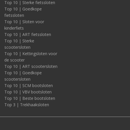
Top 10 | Sterke fietssloten
Top 10 | Goedkope
fietssloten
Top 10 | Sloten voor
kinderfiets
Top 10 | ART fietssloten
Top 10 | Sterke
scootersloten
Top 10 | Kettingsloten voor
de scooter
Top 10 | ART scootersloten
Top 10 | Goedkope
scootersloten
Top 10 | SCM bootsloten
Top 10 | VBV bootsloten
Top 10 | Beste bootsloten
Top 3 | Trekhaaksloten