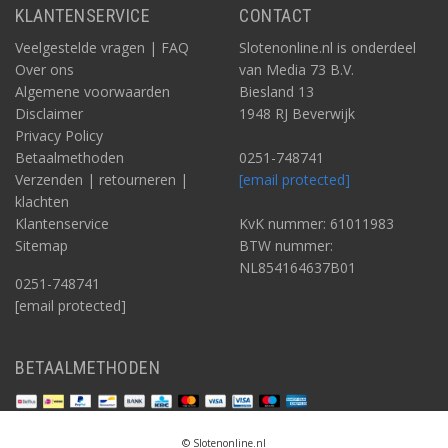
KLANTENSERVICE
CONTACT
Veelgestelde vragen | FAQ
Slotenonline.nl is onderdeel
Over ons
van Media 73 B.V.
Algemene voorwaarden
Biesland 13
Disclaimer
1948 RJ Beverwijk
Privacy Policy
Betaalmethoden
0251-748741
Verzenden | retourneren |
[email protected]
klachten
Klantenservice
KvK nummer: 61011983
Sitemap
BTW nummer:
NL854164637B01
0251-748741
[email protected]
BETAALMETHODEN
© Slotenonline.nl