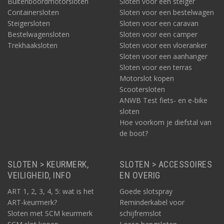
Buitenboordmotorsloten
Sloten voor een steiger
Containersloten
Sloten voor een bestelwagen
Steigersloten
Sloten voor een caravan
Bestelwagensloten
Sloten voor een camper
Trekhaaksloten
Sloten voor een vloeranker
Sloten voor een aanhanger
Sloten voor een terras
Motorslot kopen
Scootersloten
ANWB Test fiets- en e-bike
sloten
Hoe voorkom je diefstal van
de boot?
SLOTEN > KEURMERK,
SLOTEN > ACCESSOIRES
VEILIGHEID, INFO
EN OVERIG
ART 1, 2, 3, 4, 5: wat is het
Goede slotspray
ART-keurmerk?
Reminderkabel voor
Sloten met SCM keurmerk
schijfremslot