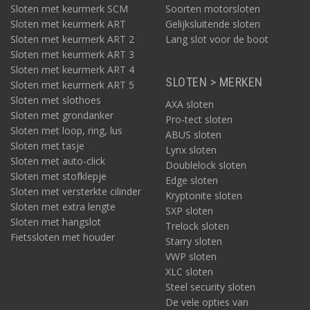
Sloten met keurmerk SCM
Soorten motorsloten
Sloten met keurmerk ART
Gelijksluitende sloten
Sloten met keurmerk ART 2
Lang slot voor de boot
Sloten met keurmerk ART 3
Sloten met keurmerk ART 4
SLOTEN > MERKEN
Sloten met keurmerk ART 5
Sloten met slothoes
AXA sloten
Sloten met grondanker
Pro-tect sloten
Sloten met loop, ring, lus
ABUS sloten
Sloten met tasje
Lynx sloten
Sloten met auto-click
Doublelock sloten
Sloten met stofklepje
Edge sloten
Sloten met versterkte cilinder
Kryptonite sloten
Sloten met extra lengte
SXP sloten
Sloten met hangslot
Trelock sloten
Fietssloten met houder
Starry sloten
VWP sloten
XLC sloten
Steel security sloten
De vele opties van