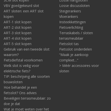
SCM slot kopen
Losse hangsloten
VBV goedgekeurd slot
Losse discussloten
ART sloten: een ART slot
Steigerankers
kopen
Vloerankers
ART-1 slot kopen
Insteekkettingen
ART-2 slot kopen
Fietsverlichting
ART-3 slot kopen
Terraskabels / sloten
ART-4 slot kopen
terrasmeubilair
ART-5 slot kopen
Fietsslot tas
Gebruik van een tweede slot:
Fietsslot onderdelen
waarom?
“Maak je aankoop
Fietsdiefstal voorkomen
compleet…”
Welk slot is veilig voor
> Méér accessoires voor
elektrische fiets?
sloten
TIP: beschrijving alle soorten
bouwsloten
Hoe behandel je een
fietsslot? Ons advies
Beveiligen terrasmeubilair: zo
doe je dat
Wat je moet weten over het