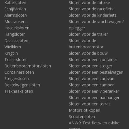
Kabelsloten
Sloten voor de fatbike
Schijfsloten
Sloten voor de racefiets
Alarmsloten
Sloten voor de kinderfiets
Muurankers
Sloten voor de vrachtwagen /
Insteeksloten
oplegger
Hangsloten
Sloten voor de trailer
Discussloten
Sloten voor de
Wielklem
buitenboordmotor
Kingpin
Sloten voor de bouw
Trailersloten
Sloten voor een container
Buitenboordmotorsloten
Sloten voor een steiger
Containersloten
Sloten voor een bestelwagen
Steigersloten
Sloten voor een caravan
Bestelwagensloten
Sloten voor een camper
Trekhaaksloten
Sloten voor een vloeranker
Sloten voor een aanhanger
Sloten voor een terras
Motorslot kopen
Scootersloten
ANWB Test fiets- en e-bike