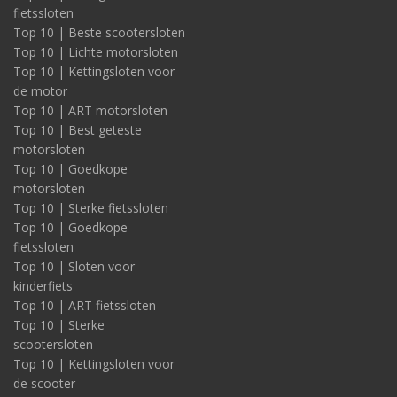
fietssloten
Top 10 | Beste scootersloten
Top 10 | Lichte motorsloten
Top 10 | Kettingsloten voor
de motor
Top 10 | ART motorsloten
Top 10 | Best geteste
motorsloten
Top 10 | Goedkope
motorsloten
Top 10 | Sterke fietssloten
Top 10 | Goedkope
fietssloten
Top 10 | Sloten voor
kinderfiets
Top 10 | ART fietssloten
Top 10 | Sterke
scootersloten
Top 10 | Kettingsloten voor
de scooter