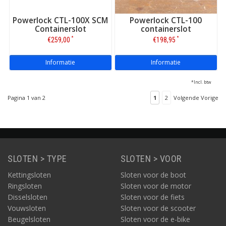
Powerlock CTL-100X SCM
Powerlock CTL-100
Containerslot
containerslot
*
*
€259,00
€198,95
Informatie
Informatie
*Incl. btw
Pagina 1 van 2
1
2
Volgende Vorige
SLOTEN > TYPE
SLOTEN > VOOR
Kettingsloten
Sloten voor de boot
Ringsloten
Sloten voor de motor
Disselsloten
Sloten voor de fiets
Vouwsloten
Sloten voor de scooter
Beugelsloten
Sloten voor de e-bike