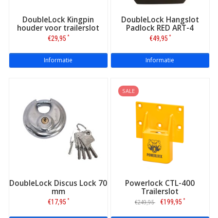
DoubleLock Kingpin
DoubleLock Hangslot
houder voor trailerslot
Padlock RED ART-4
*
*
€29,95
€49,95
Informatie
Informatie
SALE
DoubleLock Discus Lock 70
Powerlock CTL-400
mm
Trailerslot
*
*
€17,95
€199,95
€249,95