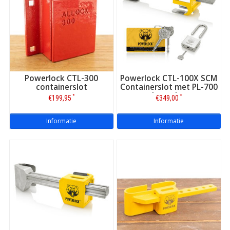
Powerlock CTL-300
Powerlock CTL-100X SCM
containerslot
Containerslot met PL-700
hangslot
*
*
€199,95
€349,00
Informatie
Informatie