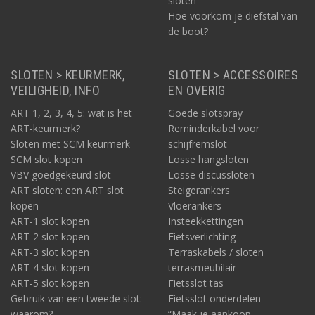
sloten
Hoe voorkom je diefstal van
de boot?
SLOTEN > KEURMERK,
SLOTEN > ACCESSOIRES
VEILIGHEID, INFO
EN OVERIG
ART 1, 2, 3, 4, 5: wat is het
Goede slotspray
ART-keurmerk?
Reminderkabel voor
Sloten met SCM keurmerk
schijfremslot
SCM slot kopen
Losse hangsloten
VBV goedgekeurd slot
Losse discussloten
ART sloten: een ART slot
Steigerankers
kopen
Vloerankers
ART-1 slot kopen
Insteekkettingen
ART-2 slot kopen
Fietsverlichting
ART-3 slot kopen
Terraskabels / sloten
ART-4 slot kopen
terrasmeubilair
ART-5 slot kopen
Fietsslot tas
Gebruik van een tweede slot:
Fietsslot onderdelen
waarom?
“Maak je aankoop