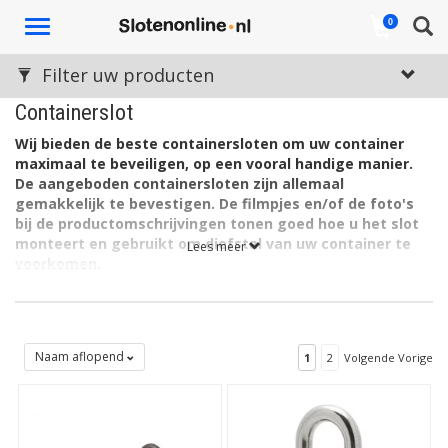
Toggle
0
navigation
Filter uw producten
Containerslot
Wij bieden de beste containersloten om uw container
maximaal te beveiligen, op een vooral handige manier.
De aangeboden containersloten zijn allemaal
gemakkelijk te bevestigen. De filmpjes en/of de foto's
bij de productomschrijvingen tonen goed hoe u het slot
monteert en gebruikt om diefstal van uw container te
Lees meer
voorkomen.
SCM-gekeurde containersloten
In onze webshop hebben we containersloten van de merken
DoubleLock en Powerlock. Veel van deze containersloten zijn
Naam aflopend
1
2
Volgende Vorige
SCM-gekeurd. Die certificatie heeft u nodig voor de verzekering.
Niet voor niets, want het geeft ook uzelf de zekerheid van het
hebben van de beste slotcilinder. Van de hoogste kwaliteit aan
gebruikte materialen van, onder andere, de beugels en de
scharnierpunten.