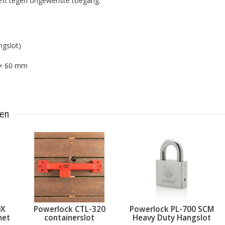
eeft tegen ongewenste toegang.
ngslot)
 × 60 mm
ten
0X
Powerlock CTL-320
Powerlock PL-700 SCM
met
containerslot
Heavy Duty Hangslot