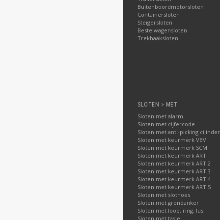
Buitenboordmotorsloten
Containersloten
Steigersloten
Bestelwagensloten
Trekhaaksloten
SLOTEN > MET
Sloten met alarm
Sloten met cijfercode
Sloten met anti-picking cilinder
Sloten met keurmerk VBV
Sloten met keurmerk SCM
Sloten met keurmerk ART
Sloten met keurmerk ART 2
Sloten met keurmerk ART 3
Sloten met keurmerk ART 4
Sloten met keurmerk ART 5
Sloten met slothoes
Sloten met grondanker
Sloten met loop, ring, lus
Sloten met tasje