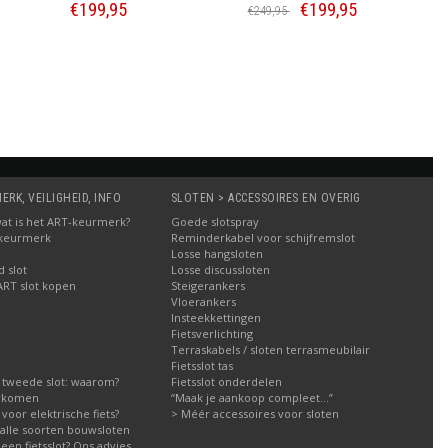
€199,95
€199,95
€249,95
Bestellen
Bestellen
RK, VEILIGHEID, INFO
SLOTEN > ACCESSOIRES EN OVERIG
: wat is het ART-keurmerk?
Goede slotspray
 keurmerk
Reminderkabel voor schijfremslot
Losse hangsloten
 slot
Losse discussloten
ART slot kopen
Steigerankers
Vloerankers
Insteekkettingen
Fietsverlichting
Terraskabels / sloten terrasmeubilair
Fietsslot tas
 tweede slot: waarom?
Fietsslot onderdelen
orkomen
“Maak je aankoop compleet…”
g voor elektrische fiets?
> Méér accessoires voor sloten
g alle soorten bouwsloten
een fietsslot? Ons advies