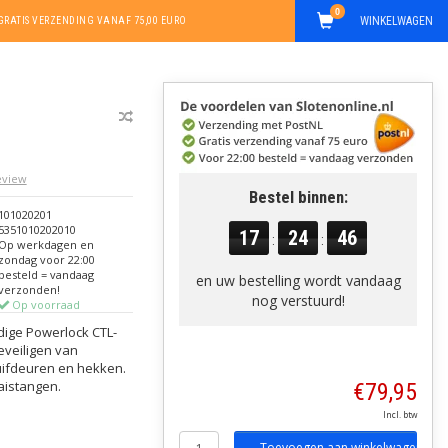
0
WINKELWAGEN
GRATIS VERZENDING VANAF 75,00 EURO
review
Bestel binnen:
101020201
5351010202010
17
24
46
:
:
Op werkdagen en
zondag voor 22:00
besteld = vandaag
en uw bestelling wordt vandaag
verzonden!
nog verstuurd!
Op voorraad
dige Powerlock CTL-
beveiligen van
huifdeuren en hekken.
aistangen.
€79,95
Incl. btw
Toevoegen aan winkelwagen