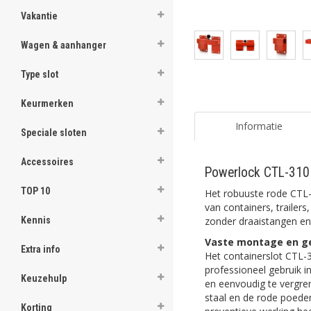
Vakantie
Wagen & aanhanger
Type slot
Keurmerken
Informatie
Speciale sloten
Accessoires
Powerlock CTL-310 
TOP 10
Het robuuste rode CTL-
van containers, trailer
zonder draaistangen en
Kennis
Vaste montage en ge
Extra info
Het containerslot CTL
professioneel gebruik i
Keuzehulp
en eenvoudig te vergre
staal en de rode poede
Korting