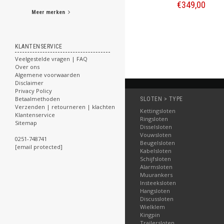
PL-700 hangslot
€259,00
€349,00
Meer merken
Bestellen
Bestellen
KLANTENSERVICE
Veelgestelde vragen | FAQ
Over ons
Algemene voorwaarden
Disclaimer
Privacy Policy
Betaalmethoden
SLOTEN > TYPE
Verzenden | retourneren | klachten
Kettingsloten
Klantenservice
Ringsloten
Sitemap
Disselsloten
Vouwsloten
0251-748741
Beugelsloten
[email protected]
Kabelsloten
Schijfsloten
Alarmsloten
Muurankers
Insteeksloten
Hangsloten
Discussloten
Wielklem
Kingpin
Trailersloten