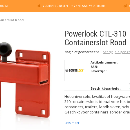
POSTNL
VOOR 22:00 BESTELD = VANDAAG VERSTUURD
ainerslot Rood
Powerlock CTL-310
Containerslot Rood
Nog niet gewaardeerd
|
Schrijf je eigen 
Artikelnummer:
EAN:
Levertijd:
Beschikbaarheid:
Het universele, kwalitatief hoogwaar
310 containerslot is ideaal voor het 
containers, trailers, laadbakken, sc
Geschikt voor containers zonder dra
Lees meer