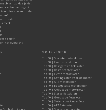
meubilair: zo doe je dat
n over het kettingslot
fslot - lees de voordelen
kopen?
 keurmerk
eurmerk
3
4
st
est op slot?
n: het overzicht
EN
SLOTEN > TOP 10
Top 10 | Sterkste motorsloten
Top 10 | Goedkope sloten
Top 10 | Best geteste fietssloten
Top 10 | Beste scootersloten
n
Top 10 | Lichte motorsloten
Top 10 | Kettingsloten voor de motor
n
Top 10 | ART motorsloten
Top 10 | Best geteste motorsloten
Top 10 | Goedkope motorsloten
Top 10 | Sterke fietssloten
Top 10 | Goedkope fietssloten
Top 10 | Sloten voor kinderfiets
oten
Top 10 | ART fietssloten
an DoubleLock sloten
Top 10 | Sterke scootersloten