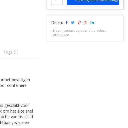
Delen:
-
Neem contact op over dit product
-
Afdrukken
Tags (1)
or het beveiligen
voor containers
is geschikt voor
k om het slot snel
ructie van massief
chtbaar, wat een