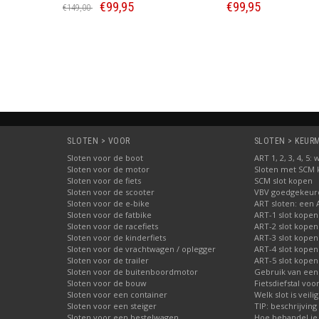
€99,95
€99,95
€149,00
Bestellen
Bestellen
SLOTEN > VOOR
SLOTEN > KEURME
Sloten voor de boot
ART 1, 2, 3, 4, 5
Sloten voor de motor
Sloten met SCM
Sloten voor de fiets
SCM slot kopen
Sloten voor de scooter
VBV goedgekeurd
Sloten voor de e-bike
ART sloten: een 
Sloten voor de fatbike
ART-1 slot kopen
Sloten voor de racefiets
ART-2 slot kopen
Sloten voor de kinderfiets
ART-3 slot kopen
Sloten voor de vrachtwagen / oplegger
ART-4 slot kopen
Sloten voor de trailer
ART-5 slot kopen
Sloten voor de buitenboordmotor
Gebruik van een
Sloten voor de bouw
Fietsdiefstal vo
Sloten voor een container
Welk slot is veili
Sloten voor een steiger
TIP: beschrijvin
Sloten voor een bestelwagen
Hoe behandel je 