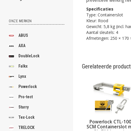
preventieve werking h
Specificaties
Type: Containerslot
Kleur: Rood
ONZE MERKEN
Gewicht: 5,8 kg (incl. ha
Aantal sleutels: 4
ABUS
Afmetingen:
250 × 170
AXA
DoubleLock
Gerelateerde produc
Falkx
Lynx
Powerlock
Pro-tect
Starry
Tex-Lock
Powerlock CTL-100X
Powerlock CTL-10
SCM Containerslot
SCM Containerslot 
TRELOCK