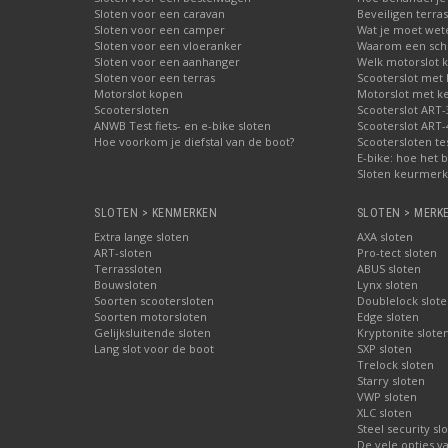
Sloten voor een caravan
Beveiligen terras
Sloten voor een camper
Wat je moet wete
Sloten voor een vloeranker
Waarom een schij
Sloten voor een aanhanger
Welk motorslot 
Sloten voor een terras
Scooterslot met
Motorslot kopen
Motorslot met k
Scootersloten
Scooterslot ART-
ANWB Test fiets- en e-bike sloten
Scooterslot ART-
Hoe voorkom je diefstal van de boot?
Scootersloten te
E-bike: hoe het b
Sloten keurmerke
SLOTEN > KENMERKEN
SLOTEN > MERK
Extra lange sloten
AXA sloten
ART-sloten
Pro-tect sloten
Terrassloten
ABUS sloten
Bouwsloten
Lynx sloten
Soorten scootersloten
Doublelock slote
Soorten motorsloten
Edge sloten
Gelijksluitende sloten
Kryptonite slote
Lang slot voor de boot
SXP sloten
Trelock sloten
Starry sloten
VWP sloten
XLC sloten
Steel security sl
De vele opties v