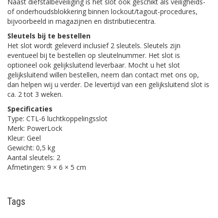
Naast diefstalbeveiliging is het slot ook geschikt als veiligheids-
of onderhoudsblokkering binnen lockout/tagout-procedures,
bijvoorbeeld in magazijnen en distributiecentra.
Sleutels bij te bestellen
Het slot wordt geleverd inclusief 2 sleutels. Sleutels zijn
eventueel bij te bestellen op sleutelnummer. Het slot is
optioneel ook gelijksluitend leverbaar. Mocht u het slot
gelijksluitend willen bestellen, neem dan contact met ons op,
dan helpen wij u verder. De levertijd van een gelijksluitend slot is
ca. 2 tot 3 weken.
Specificaties
Type: CTL-6 luchtkoppelingsslot
Merk: PowerLock
Kleur: Geel
Gewicht: 0,5 kg
Aantal sleutels: 2
Afmetingen:
9 × 6 × 5 cm
Tags