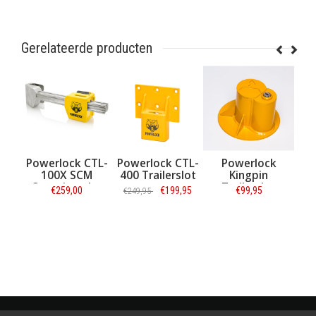
Gerelateerde producten
Powerlock CTL-
Powerlock CTL-
Powerlock
Doubl
100X SCM
400 Trailerslot
Kingpin
Kingpin 
Containerslot
Trailerslot
SC
€259,00
€199,95
€99,95
€249,95
€204,95
Informatie
Informatie
Informatie
Inform