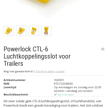
Powerlock CTL-6
Luchtkoppelingsslot voor
Trailers
Nog niet gewaardeerd
|
Schrijf je eigen review
Artikelnummer:
1020301
EAN:
8721122260043
Levertijd:
Op werkdagen en zondag voor 22:00
besteld = vandaag verzonden!
Beschikbaarheid:
Op voorraad
Dit zeer solide gele CTL-6 luchtkoppelingsslot, of luchthandslot, van
Powerlock biedt een goede beveiliging voor trailers. Het slot voldoet