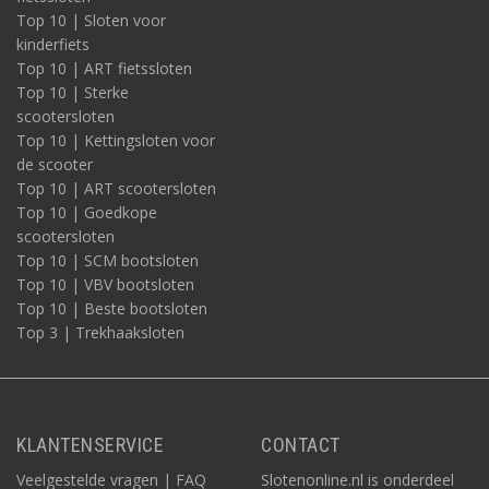
Top 10 | Sloten voor
kinderfiets
Top 10 | ART fietssloten
Top 10 | Sterke
scootersloten
Top 10 | Kettingsloten voor
de scooter
Top 10 | ART scootersloten
Top 10 | Goedkope
scootersloten
Top 10 | SCM bootsloten
Top 10 | VBV bootsloten
Top 10 | Beste bootsloten
Top 3 | Trekhaaksloten
KLANTENSERVICE
CONTACT
Veelgestelde vragen | FAQ
Slotenonline.nl is onderdeel