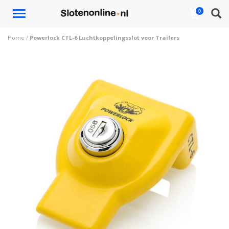
Toggle
0
navigation
Home
/
Powerlock CTL-6 Luchtkoppelingsslot voor Trailers