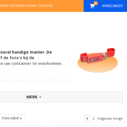
0
WINKELWAGEN
GRATIS VERZENDING VANAF 75,00 EURO
vooral handige manier. De
 de foto's bij de
an uw container te voorkomen.
eze containersloten zijn SCM-gekeurd.
ekerheid van het hebben van de beste
de scharnierpunten.
MERK
e u uw oplegger kunt beveiligen tegen
oor vreemden worden meegenomen
Foto-tabel
1
2
Volgende Vorige