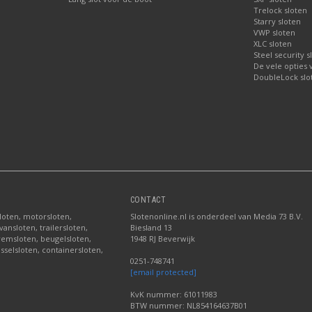
Trelock sloten
Starry sloten
VWP sloten
XLC sloten
Steel security s
De vele opties
DoubleLock slo
CONTACT
sloten, motorsloten,
Slotenonline.nl is onderdeel van Media 73 B.V.
ansloten, trailersloten,
Biesland 13
fremsloten, beugelsloten,
1948 RJ Beverwijk
sselsloten, containersloten,
0251-748741
[email protected]
KvK nummer: 61011983
BTW nummer: NL854164637B01