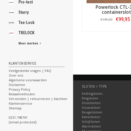
Pro-tect
Powerlock CTL-
containerslot
Starry
€99,95
€149,00
Tex-Lock
Bestellen
TRELOCK
Meer merken
KLANTENSERVICE
Veelgestelde vragen | FAQ
Over ons
Algemene voorwaarden
Disclaimer
SLOTEN > TYPE
Privacy Policy
Kettingsloten
Betaalmethoden
Ringsloten
Verzenden | retourneren | klachten
Disselsloten
Klantenservice
Vouwsloten
Sitemap
Beugelsloten
Kabelsloten
0251-748741
Schijfsloten
[email protected]
Alarmsloten
Muurankers