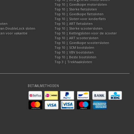
Top 10 | Goedkope motorsloten
Top 10 | Sterke fietssloten
Top 10 | Goedkope fietssloten
Top 10 | Sloten voor kinderfiets
loten
Top 10 | ART fietssloten
 van DoubleLock sloten
Top 10 | Sterke scootersloten
ten voor vakantie
Top 10 | Kettingsloten voor de scooter
Top 10 | ART scootersloten
Top 10 | Goedkope scootersloten
Top 10 | SCM bootsloten
Top 10 | VBV bootsloten
Top 10 | Beste bootsloten
Top 3 | Trekhaaksloten
BETAALMETHODEN