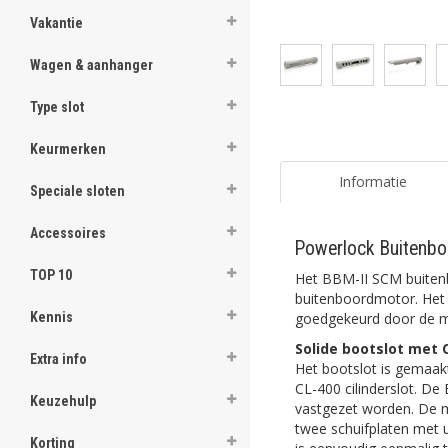
Vakantie
Wagen & aanhanger
Type slot
Keurmerken
Informatie
Speciale sloten
Accessoires
Powerlock Buitenbo
TOP 10
Het BBM-II SCM buite
buitenboordmotor. Het 
goedgekeurd door de m
Kennis
Solide bootslot met C
Extra info
Het bootslot is gemaak
CL-400 cilinderslot. De
Keuzehulp
vastgezet worden. De ma
twee schuifplaten met u
Korting