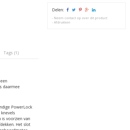
Delen:
-
Neem contact op over dit product
-
Afdrukken
Tags (1)
 een
is daarmee
tendige PowerLock
 knevels
 is voorzien van
dekken. Het slot