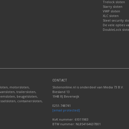
Trelock sloten
Starry sloten
VWP sloten
XLC sloten
Steel security sl
De vele opties v
DoubleLock slote
CONTACT
sloten, motorsloten,
Slotenonline.nl is onderdeel van Media 73 B.V.
ansloten, trailersloten,
Biesland 13
fremsloten, beugelsloten,
1948 RJ Beverwijk
sselsloten, containersloten,
0251-748741
[email protected]
KvK nummer: 61011983
BTW nummer: NL854164637B01