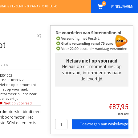
0
WINKELWAGEN
GRATIS VERZENDING VANAF 75,00 EURO
ot
Helaas niet op voorraad
review
Helaas op dit moment niet op
voorraad, informeer ons naar
1301002
de levertijd.
5351301010027
Helaas op dit moment
niet op voorraad,
informeer bij ons naar
de levertijd.
Niet op voorraad
€87,95
rdmotorslot biedt een
Incl. btw
enboordmotor. Het
ste SCM-eisen en is
Toevoegen aan winkelwagen