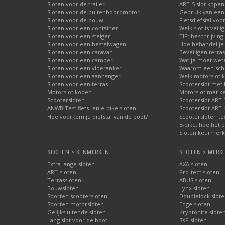
Sloten voor de trailer
ART-5 slot kopen
Sloten voor de buitenboordmotor
Gebruik van een
Sloten voor de bouw
Fietsdiefstal vo
Sloten voor een container
Welk slot is veili
Sloten voor een steiger
TIP: beschrijvin
Sloten voor een bestelwagen
Hoe behandel je 
Sloten voor een caravan
Beveiligen terras
Sloten voor een camper
Wat je moet wete
Sloten voor een vloeranker
Waarom een schij
Sloten voor een aanhanger
Welk motorslot 
Sloten voor een terras
Scooterslot met
Motorslot kopen
Motorslot met k
Scootersloten
Scooterslot ART-
ANWB Test fiets- en e-bike sloten
Scooterslot ART-
Hoe voorkom je diefstal van de boot?
Scootersloten te
E-bike: hoe het b
Sloten keurmerke
SLOTEN > KENMERKEN
SLOTEN > MERK
Extra lange sloten
AXA sloten
ART-sloten
Pro-tect sloten
Terrassloten
ABUS sloten
Bouwsloten
Lynx sloten
Soorten scootersloten
Doublelock slote
Soorten motorsloten
Edge sloten
Gelijksluitende sloten
Kryptonite slote
Lang slot voor de boot
SXP sloten