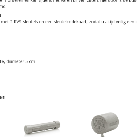
e monteren en kan tijdens het varen blijven zitten. Hierdoor is de b
rmd.
t
met 2 RVS-sleutels en een sleutelcodekaart, zodat u altijd veilig een e
te, diameter 5 cm
ten