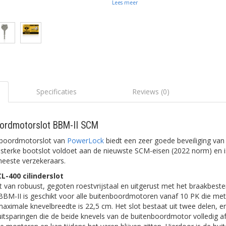
Lees meer
Specificaties
Reviews (0)
ordmotorslot BBM-II SCM
nboordmotorslot van
PowerLock
biedt een zeer goede beveiliging van
sterke bootslot voldoet aan de nieuwste SCM-eisen (2022 norm) en 
eeste verzekeraars.
L-400 cilinderslot
t van robuust, gegoten roestvrijstaal en uitgerust met het braakbes
 BBM-II is geschikt voor alle buitenboordmotoren vanaf 10 PK die met
ximale knevelbreedte is 22,5 cm. Het slot bestaat uit twee delen, en
itsparingen die de beide knevels van de buitenboordmotor volledig af