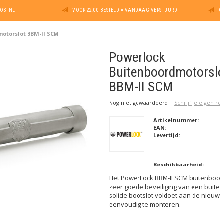
POSTNL
VOOR 22:00 BESTELD = VANDAAG VERSTUURD
otorslot BBM-II SCM
Powerlock
Buitenboordmotorsl
BBM-II SCM
Nog niet gewaardeerd
|
Schrijf je eigen 
Artikelnummer:
EAN:
Levertijd:
Beschikbaarheid:
Het PowerLock BBM-II SCM buitenboo
zeer goede beveiliging van een buit
solide bootslot voldoet aan de nieuw
eenvoudig te monteren.