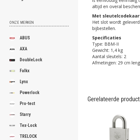
is eenvoudig eenmalig t
altijd en overal besche
Met sleutelcodekaar
Het slot wordt geleverd 
ONZE MERKEN
bijbestellen.
Specificaties
ABUS
Type: BBM-II
AXA
Gewicht: 1,4 kg
Aantal sleutels: 2
DoubleLock
Afmetingen: 29 cm leng
Falkx
Lynx
Powerlock
Gerelateerde produc
Pro-tect
Starry
Tex-Lock
TRELOCK