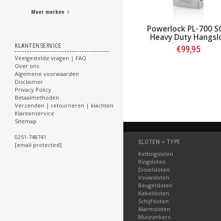
Meer merken
Powerlock trekoogslot
Powerlock PL-700 
40mm
Heavy Duty Hangsl
KLANTENSERVICE
€134,95
€99,95
€159,00
Veelgestelde vragen | FAQ
Over ons
Bestellen
Bestellen
Algemene voorwaarden
Disclaimer
Privacy Policy
Betaalmethoden
Verzenden | retourneren | klachten
Klantenservice
Sitemap
0251-748741
SLOTEN > TYPE
[email protected]
Kettingsloten
Ringsloten
Disselsloten
Vouwsloten
Beugelsloten
Kabelsloten
Schijfsloten
Alarmsloten
Muurankers