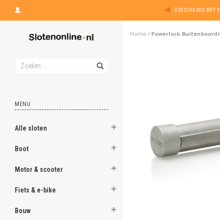
VERZENDING MET 
Home
/
Powerlock Buitenboordm
MENU
Alle sloten
Boot
Motor & scooter
Fiets & e-bike
Bouw