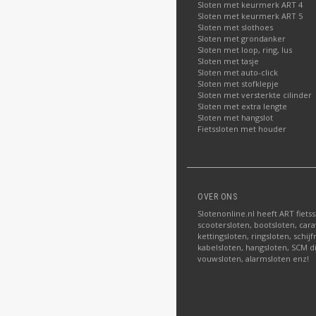
Sloten met keurmerk ART 4
Sloten met keurmerk ART 5
Sloten met slothoes
Sloten met grondanker
Sloten met loop, ring, lus
Sloten met tasje
Sloten met auto-click
Sloten met stofklepje
Sloten met versterkte cilinder
Sloten met extra lengte
Sloten met hangslot
Fietssloten met houder
OVER ONS
Slotenonline.nl heeft ART fiets
scootersloten, bootsloten, carav
kettingsloten, ringsloten, schij
kabelsloten, hangsloten, SCM di
vouwsloten, alarmsloten enz!