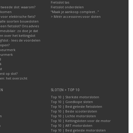
Fietsslot tas
 tweede slot: waarom?
Fietsslot onderdelen
orkomen
“Maak je aankoop compleet…”
g voor elektrische fiets?
> Méér accessoires voor sloten
g alle soorten bouwsloten
een fietsslot? Ons advies
meubilair: zo doe je dat
n over het kettingslot
fslot - lees de voordelen
kopen?
 keurmerk
eurmerk
3
4
st
est op slot?
n: het overzicht
EN
SLOTEN > TOP 10
Top 10 | Sterkste motorsloten
Top 10 | Goedkope sloten
Top 10 | Best geteste fietssloten
Top 10 | Beste scootersloten
n
Top 10 | Lichte motorsloten
Top 10 | Kettingsloten voor de motor
n
Top 10 | ART motorsloten
Top 10 | Best geteste motorsloten