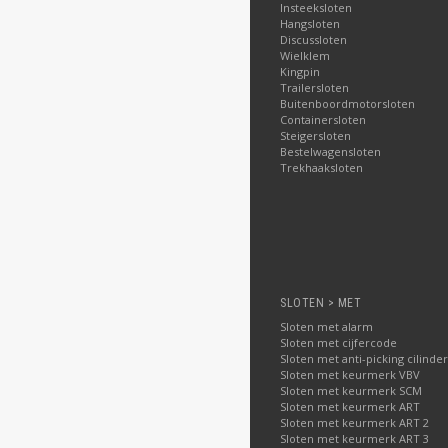
Insteeksloten
Hangsloten
Discussloten
Wielklem
Kingpin
Trailersloten
Buitenboordmotorsloten
Containersloten
Steigersloten
Bestelwagensloten
Trekhaaksloten
SLOTEN > MET
Sloten met alarm
Sloten met cijfercode
Sloten met anti-picking cilinder
Sloten met keurmerk VBV
Sloten met keurmerk SCM
Sloten met keurmerk ART
Sloten met keurmerk ART 2
Sloten met keurmerk ART 3