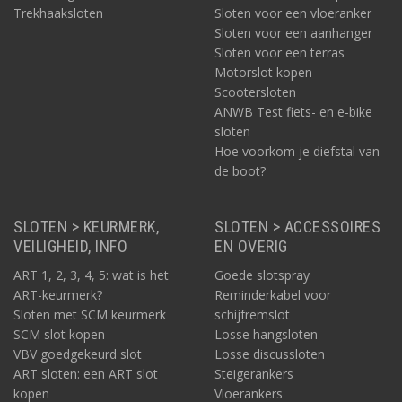
Trekhaaksloten
Sloten voor een vloeranker
Sloten voor een aanhanger
Sloten voor een terras
Motorslot kopen
Scootersloten
ANWB Test fiets- en e-bike
sloten
Hoe voorkom je diefstal van
de boot?
SLOTEN > KEURMERK,
SLOTEN > ACCESSOIRES
VEILIGHEID, INFO
EN OVERIG
ART 1, 2, 3, 4, 5: wat is het
Goede slotspray
ART-keurmerk?
Reminderkabel voor
Sloten met SCM keurmerk
schijfremslot
SCM slot kopen
Losse hangsloten
VBV goedgekeurd slot
Losse discussloten
ART sloten: een ART slot
Steigerankers
kopen
Vloerankers