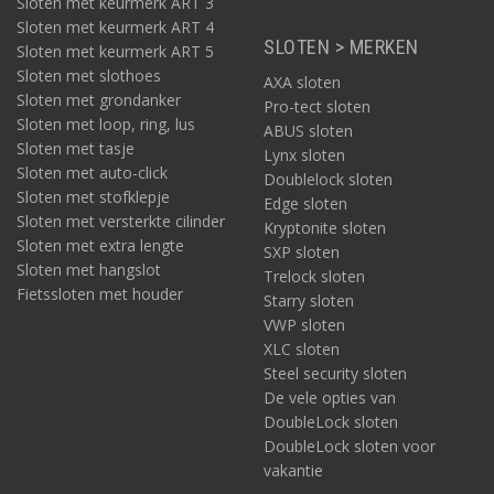
Sloten met keurmerk ART 3
Sloten met keurmerk ART 4
SLOTEN > MERKEN
Sloten met keurmerk ART 5
Sloten met slothoes
AXA sloten
Sloten met grondanker
Pro-tect sloten
Sloten met loop, ring, lus
ABUS sloten
Sloten met tasje
Lynx sloten
Sloten met auto-click
Doublelock sloten
Sloten met stofklepje
Edge sloten
Sloten met versterkte cilinder
Kryptonite sloten
Sloten met extra lengte
SXP sloten
Sloten met hangslot
Trelock sloten
Fietssloten met houder
Starry sloten
VWP sloten
XLC sloten
Steel security sloten
De vele opties van
DoubleLock sloten
DoubleLock sloten voor
vakantie