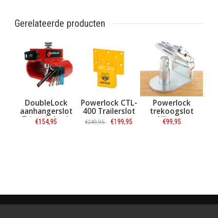
Gerelateerde producten
DoubleLock
Powerlock CTL-
Powerlock
aanhangerslot
400 Trailerslot
trekoogslot
Triangle Lock
Alligator
€154,95
€199,95
€99,95
€249,95
RED SCM
Informatie
Informatie
Informatie