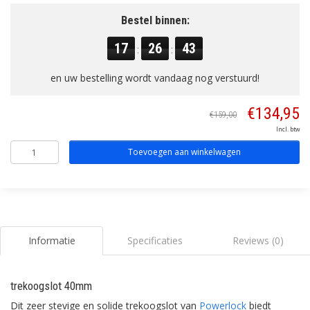
Bestel binnen:
17
26
43
:
:
en uw bestelling wordt vandaag nog verstuurd!
€134,95
€159,00
Incl. btw
Toevoegen aan winkelwagen
Informatie
Specificaties
Reviews (0)
trekoogslot 40mm
Dit zeer stevige en solide trekoogslot van
Powerlock
biedt