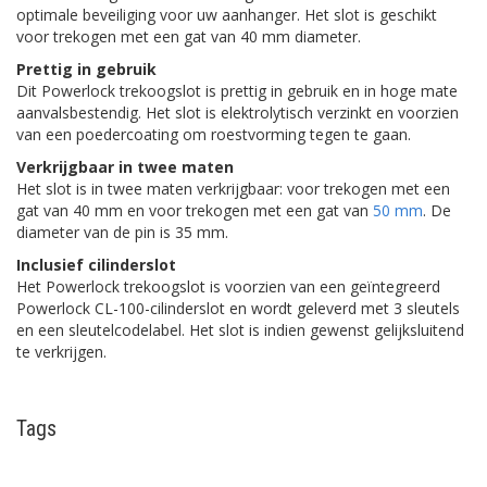
optimale beveiliging voor uw aanhanger. Het slot is geschikt
voor trekogen met een gat van 40 mm diameter.
Prettig in gebruik
Dit Powerlock trekoogslot is prettig in gebruik en in hoge mate
aanvalsbestendig. Het slot is elektrolytisch verzinkt en voorzien
van een poedercoating om roestvorming tegen te gaan.
Verkrijgbaar in twee maten
Het slot is in twee maten verkrijgbaar: voor trekogen met een
gat van 40 mm en voor trekogen met een gat van
50 mm
. De
diameter van de pin is 35 mm.
Inclusief cilinderslot
Het Powerlock trekoogslot is voorzien van een geïntegreerd
Powerlock CL-100-cilinderslot en wordt geleverd met 3 sleutels
en een sleutelcodelabel. Het slot is indien gewenst gelijksluitend
te verkrijgen.
Tags