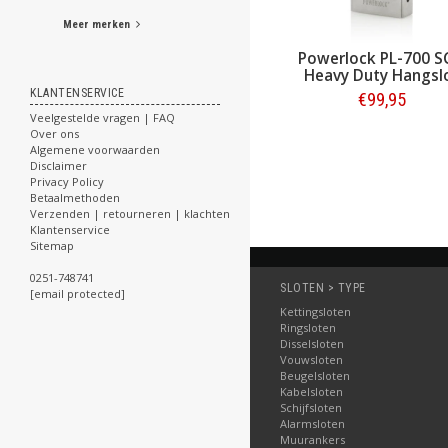
Meer merken
Powerlock trekoogslot
Powerlock PL-700 
40mm
Heavy Duty Hangsl
KLANTENSERVICE
€134,95
€99,95
€159,00
Veelgestelde vragen | FAQ
Over ons
Bestellen
Bestellen
Algemene voorwaarden
Disclaimer
Privacy Policy
Betaalmethoden
Verzenden | retourneren | klachten
Klantenservice
Sitemap
0251-748741
SLOTEN > TYPE
[email protected]
Kettingsloten
Ringsloten
Disselsloten
Vouwsloten
Beugelsloten
Kabelsloten
Schijfsloten
Alarmsloten
Muurankers