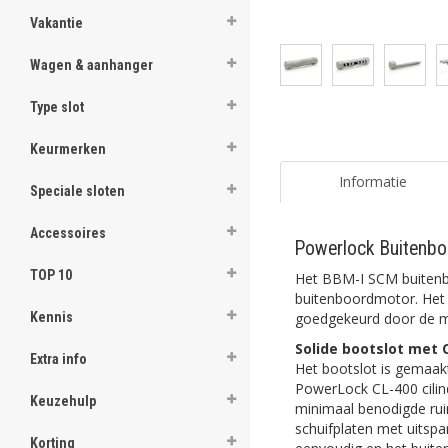
Vakantie
Wagen & aanhanger
Type slot
Keurmerken
Informatie
Speciale sloten
Accessoires
Powerlock Buitenb
TOP 10
Het BBM-I SCM buiten
buitenboordmotor. Het 
goedgekeurd door de m
Kennis
Solide bootslot met C
Extra info
Het bootslot is gemaakt
PowerLock CL-400 cilin
Keuzehulp
minimaal benodigde ruim
schuifplaten met uitspa
Korting