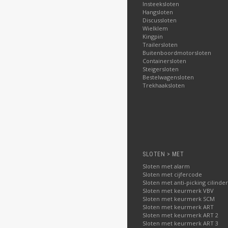
Insteeksloten
Hangsloten
Discussloten
Wielklem
Kingpin
Trailersloten
Buitenboordmotorsloten
Containersloten
Steigersloten
Bestelwagensloten
Trekhaaksloten
SLOTEN > MET
Sloten met alarm
Sloten met cijfercode
Sloten met anti-picking cilinder
Sloten met keurmerk VBV
Sloten met keurmerk SCM
Sloten met keurmerk ART
Sloten met keurmerk ART 2
Sloten met keurmerk ART 3