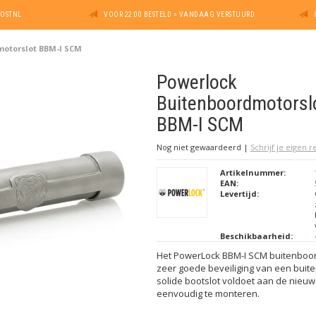
POSTNL
VOOR 22:00 BESTELD = VANDAAG VERSTUURD
motorslot BBM-I SCM
Powerlock
Buitenboordmotorsl
BBM-I SCM
Nog niet gewaardeerd
|
Schrijf je eigen 
Artikelnummer:
EAN:
Levertijd:
Beschikbaarheid:
Het PowerLock BBM-I SCM buitenboor
zeer goede beveiliging van een buit
solide bootslot voldoet aan de nieuw
eenvoudig te monteren.