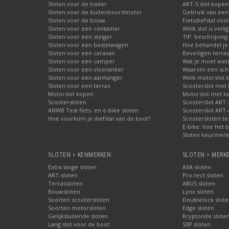
Sloten voor de trailer
ART-5 slot kopen
Sloten voor de buitenboordmotor
Gebruik van een
Sloten voor de bouw
Fietsdiefstal vo
Sloten voor een container
Welk slot is veili
Sloten voor een steiger
TIP: beschrijvin
Sloten voor een bestelwagen
Hoe behandel je 
Sloten voor een caravan
Beveiligen terras
Sloten voor een camper
Wat je moet wete
Sloten voor een vloeranker
Waarom een schij
Sloten voor een aanhanger
Welk motorslot 
Sloten voor een terras
Scooterslot met
Motorslot kopen
Motorslot met k
Scootersloten
Scooterslot ART-
ANWB Test fiets- en e-bike sloten
Scooterslot ART-
Hoe voorkom je diefstal van de boot?
Scootersloten te
E-bike: hoe het b
Sloten keurmerke
SLOTEN > KENMERKEN
SLOTEN > MERK
Extra lange sloten
AXA sloten
ART-sloten
Pro-tect sloten
Terrassloten
ABUS sloten
Bouwsloten
Lynx sloten
Soorten scootersloten
Doublelock slote
Soorten motorsloten
Edge sloten
Gelijksluitende sloten
Kryptonite slote
Lang slot voor de boot
SXP sloten