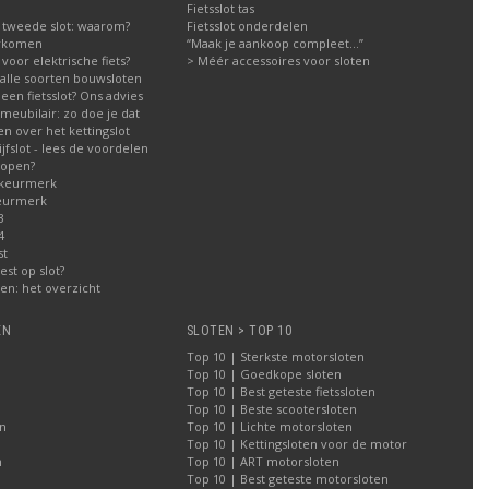
Fietsslot tas
 tweede slot: waarom?
Fietsslot onderdelen
orkomen
“Maak je aankoop compleet…”
g voor elektrische fiets?
> Méér accessoires voor sloten
g alle soorten bouwsloten
een fietsslot? Ons advies
meubilair: zo doe je dat
n over het kettingslot
fslot - lees de voordelen
kopen?
 keurmerk
eurmerk
3
4
st
est op slot?
n: het overzicht
EN
SLOTEN > TOP 10
Top 10 | Sterkste motorsloten
Top 10 | Goedkope sloten
Top 10 | Best geteste fietssloten
Top 10 | Beste scootersloten
n
Top 10 | Lichte motorsloten
Top 10 | Kettingsloten voor de motor
n
Top 10 | ART motorsloten
Top 10 | Best geteste motorsloten