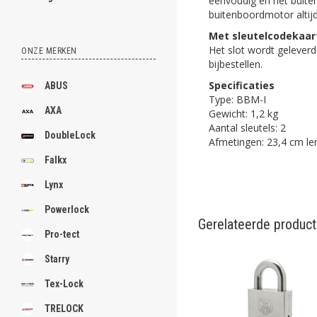
eenvoudig en het buiten
buitenboordmotor altij
Met sleutelcodekaar
Het slot wordt geleverd 
ONZE MERKEN
bijbestellen.
Specificaties
ABUS
Type: BBM-I
AXA
Gewicht: 1,2 kg
Aantal sleutels: 2
DoubleLock
Afmetingen: 23,4 cm le
Falkx
Lynx
Powerlock
Gerelateerde produc
Pro-tect
Starry
Tex-Lock
TRELOCK