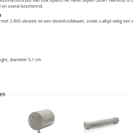
boordmotorslot kan ook tijdens het varen blijven zitten. Hierdoor is 
d en overal beschermd.
t
met 2 RVS-sleutels en een sleutelcodekaart, zodat u altijd veilig een e
ngte, diameter 5,1 cm
ten