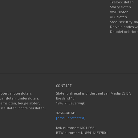
Trelock sloten
Starry sloten
VWP sloten
XLC sloten
Steel security sl
De vele opties v
DoubleLock slote
CONTACT
sloten, motorsloten,
Slotenonline.nl is onderdeel van Media 73 B.V.
ansloten, trailersloten,
Biesland 13
fremsloten, beugelsloten,
1948 RJ Beverwijk
sselsloten, containersloten,
0251-748741
[email protected]
KvK nummer: 61011983
BTW nummer: NL854164637B01