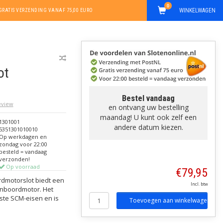
0
WINKELWAGEN
GRATIS VERZENDING VANAF 75,00 EURO
ot
Bestel vandaag
review
en ontvang uw bestelling
maandag! U kunt ook zelf een
1301001
andere datum kiezen.
5351301010010
Op werkdagen en
zondag voor 22:00
besteld = vandaag
verzonden!
Op voorraad
€79,95
dmotorslot biedt een
Incl. btw
enboordmotor. Het
ste SCM-eisen en is
Toevoegen aan winkelwagen