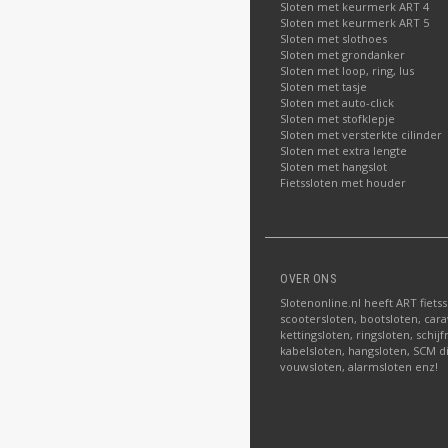
Sloten met keurmerk ART 4
Sloten met keurmerk ART 5
Sloten met slothoes
Sloten met grondanker
Sloten met loop, ring, lus
Sloten met tasje
Sloten met auto-click
Sloten met stofklepje
Sloten met versterkte cilinder
Sloten met extra lengte
Sloten met hangslot
Fietssloten met houder
OVER ONS
Slotenonline.nl heeft ART fiets
scootersloten, bootsloten, carav
kettingsloten, ringsloten, schij
kabelsloten, hangsloten, SCM di
vouwsloten, alarmsloten enz!