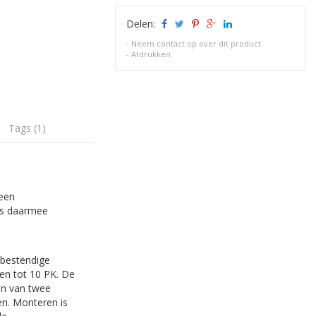
Delen:
-
Neem contact op over dit product
-
Afdrukken
Tags (1)
 een
is daarmee
kbestendige
en tot 10 PK. De
ien van twee
en. Monteren is