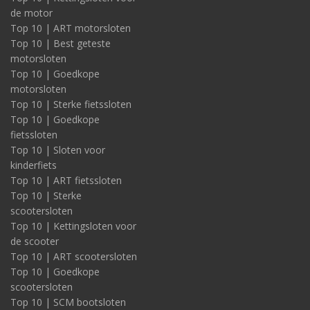
de motor
Top 10 | ART motorsloten
Top 10 | Best geteste
motorsloten
Top 10 | Goedkope
motorsloten
Top 10 | Sterke fietssloten
Top 10 | Goedkope
fietssloten
Top 10 | Sloten voor
kinderfiets
Top 10 | ART fietssloten
Top 10 | Sterke
scootersloten
Top 10 | Kettingsloten voor
de scooter
Top 10 | ART scootersloten
Top 10 | Goedkope
scootersloten
Top 10 | SCM bootsloten