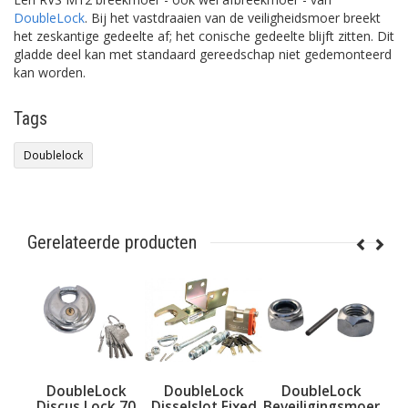
DoubleLock
. Bij het vastdraaien van de veiligheidsmoer breekt
het zeskantige gedeelte af; het conische gedeelte blijft zitten. Dit
gladde deel kan met standaard gereedschap niet gedemonteerd
kan worden.
Tags
Doublelock
Gerelateerde producten
DoubleLock
DoubleLock
DoubleLock
Doubl
Discus Lock 70
Disselslot Fixed
Beveiligingsmoer
Breekm