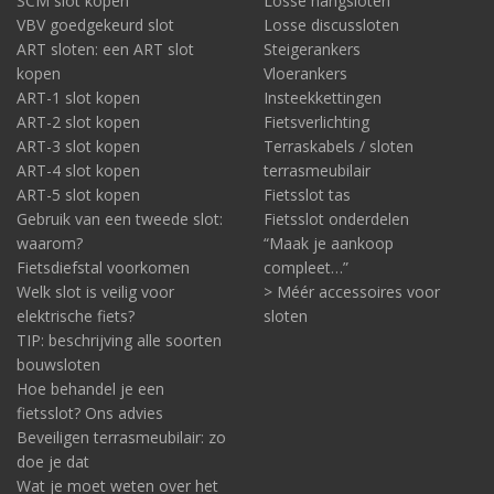
SCM slot kopen
Losse hangsloten
VBV goedgekeurd slot
Losse discussloten
ART sloten: een ART slot
Steigerankers
kopen
Vloerankers
ART-1 slot kopen
Insteekkettingen
ART-2 slot kopen
Fietsverlichting
ART-3 slot kopen
Terraskabels / sloten
ART-4 slot kopen
terrasmeubilair
ART-5 slot kopen
Fietsslot tas
Gebruik van een tweede slot:
Fietsslot onderdelen
waarom?
“Maak je aankoop
Fietsdiefstal voorkomen
compleet…”
Welk slot is veilig voor
> Méér accessoires voor
elektrische fiets?
sloten
TIP: beschrijving alle soorten
bouwsloten
Hoe behandel je een
fietsslot? Ons advies
Beveiligen terrasmeubilair: zo
doe je dat
Wat je moet weten over het