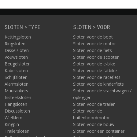
Voorraad uit eigen magazijn
Afhalen? Ook dát kan!
Betrouwbare levering, via PostNL
Degelijke informatie, duidelijke specificaties
Snelle, vriendelijke, correcte klantenservice
SLOTEN > TYPE
SLOTEN > VOOR
Uitstekende reviews: hoge cijfers!
Kettingsloten
Sloten voor de boot
Ringsloten
Sloten voor de motor
Disselsloten
Sloten voor de fiets
Vouwsloten
Sloten voor de scooter
Beugelsloten
Sloten voor de e-bike
Kabelsloten
Sloten voor de fatbike
Schijfsloten
Sloten voor de racefiets
Alarmsloten
Sloten voor de kinderfiets
Muurankers
Sloten voor de vrachtwagen /
Insteeksloten
oplegger
Hangsloten
Sloten voor de trailer
Discussloten
Sloten voor de
Wielklem
buitenboordmotor
Kingpin
Sloten voor de bouw
Trailersloten
Sloten voor een container