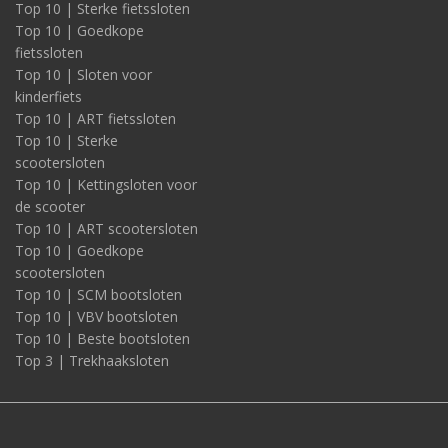
Top 10 | Sterke fietssloten
Top 10 | Goedkope
fietssloten
Top 10 | Sloten voor
kinderfiets
Top 10 | ART fietssloten
Top 10 | Sterke
scootersloten
Top 10 | Kettingsloten voor
de scooter
Top 10 | ART scootersloten
Top 10 | Goedkope
scootersloten
Top 10 | SCM bootsloten
Top 10 | VBV bootsloten
Top 10 | Beste bootsloten
Top 3 | Trekhaaksloten