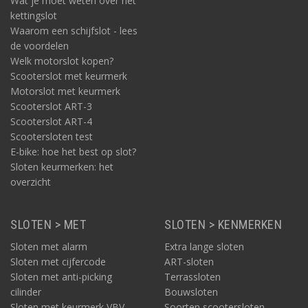
Wat je moet weten over het
kettingslot
Waarom een schijfslot - lees
de voordelen
Welk motorslot kopen?
Scooterslot met keurmerk
Motorslot met keurmerk
Scooterslot ART-3
Scooterslot ART-4
Scootersloten test
E-bike: hoe het best op slot?
Sloten keurmerken: het
overzicht
SLOTEN > MET
SLOTEN > KENMERKEN
Sloten met alarm
Extra lange sloten
Sloten met cijfercode
ART-sloten
Sloten met anti-picking
Terrassloten
cilinder
Bouwsloten
Sloten met keurmerk VBV
Soorten scootersloten