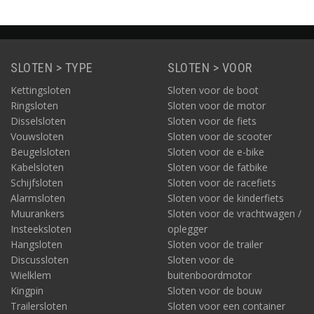
Voorraad uit eigen magazijn
Afhalen? Ook dát kan!
Betrouwbare levering, via PostNL
Degelijke informatie, duidelijke specificaties
Snelle, vriendelijke, correcte klantenservice
SLOTEN > TYPE
SLOTEN > VOOR
Uitstekende reviews: hoge cijfers!
Kettingsloten
Sloten voor de boot
Ringsloten
Sloten voor de motor
Disselsloten
Sloten voor de fiets
Vouwsloten
Sloten voor de scooter
Beugelsloten
Sloten voor de e-bike
Kabelsloten
Sloten voor de fatbike
Schijfsloten
Sloten voor de racefiets
Alarmsloten
Sloten voor de kinderfiets
Muurankers
Sloten voor de vrachtwagen /
Insteeksloten
oplegger
Hangsloten
Sloten voor de trailer
Discussloten
Sloten voor de
Wielklem
buitenboordmotor
Kingpin
Sloten voor de bouw
Trailersloten
Sloten voor een container