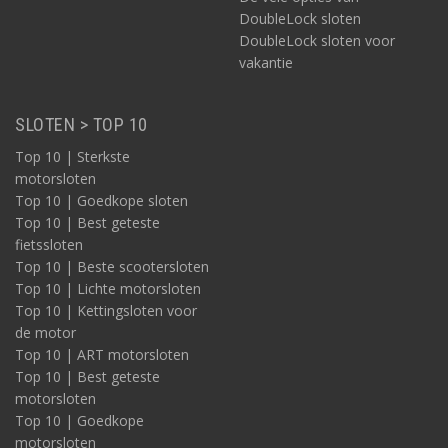
DoubleLock sloten
DoubleLock sloten voor
vakantie
SLOTEN > TOP 10
Top 10 | Sterkste
motorsloten
Top 10 | Goedkope sloten
Top 10 | Best geteste
fietssloten
Top 10 | Beste scootersloten
Top 10 | Lichte motorsloten
Top 10 | Kettingsloten voor
de motor
Top 10 | ART motorsloten
Top 10 | Best geteste
motorsloten
Top 10 | Goedkope
motorsloten