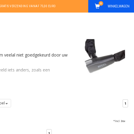
0
WINKELWAGEN
GRATIS VERZENDING VANAF 75,00 EURO
rom veelal niet goedgekeurd door uw
eld iets anders, zoals een
bel
1
*Incl. btw
1