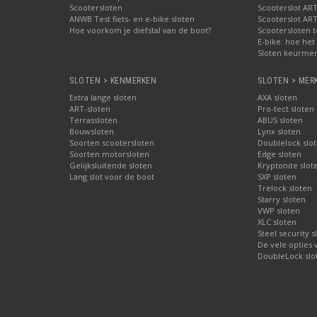
Scootersloten
Scooterslot ART
ANWB Test fiets- en e-bike sloten
Scooterslot ART
Hoe voorkom je diefstal van de boot?
Scootersloten t
E-bike: hoe het 
Sloten keurmer
SLOTEN > KENMERKEN
SLOTEN > MER
Extra lange sloten
AXA sloten
ART-sloten
Pro-tect sloten
Terrassloten
ABUS sloten
Bouwsloten
Lynx sloten
Soorten scootersloten
Doublelock slo
Soorten motorsloten
Edge sloten
Gelijksluitende sloten
Kryptonite slot
Lang slot voor de boot
SXP sloten
Trelock sloten
Starry sloten
VWP sloten
XLC sloten
Steel security s
De vele opties
DoubleLock slo