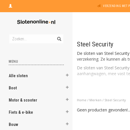
VERZENDING MET 
Steel Security
De sloten van Steel Securit
verzekering. Ze kunnen als t
MENU
De sloten van Steel Security
aanhangwagen, mee vast te 
Alle sloten
Boot
Slotenonline.nl:
Motor & scooter
Home
/
Merken
/
Steel Security
Een scala aan sloten
Alle bekende certificat
Geen producten gevonden!..
Fiets & e-bike
Gunstige prijzen
Snelle, directe verzen
Bouw
Voorraad uit eigen ma