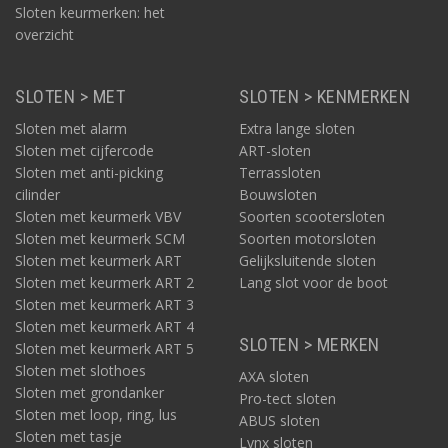
Sloten keurmerken: het
overzicht
SLOTEN > MET
SLOTEN > KENMERKEN
Sloten met alarm
Extra lange sloten
Sloten met cijfercode
ART-sloten
Sloten met anti-picking
Terrassloten
cilinder
Bouwsloten
Sloten met keurmerk VBV
Soorten scootersloten
Sloten met keurmerk SCM
Soorten motorsloten
Sloten met keurmerk ART
Gelijksluitende sloten
Sloten met keurmerk ART 2
Lang slot voor de boot
Sloten met keurmerk ART 3
Sloten met keurmerk ART 4
SLOTEN > MERKEN
Sloten met keurmerk ART 5
Sloten met slothoes
AXA sloten
Sloten met grondanker
Pro-tect sloten
Sloten met loop, ring, lus
ABUS sloten
Sloten met tasje
Lynx sloten