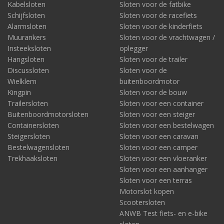
Kabelsloten
Sloten voor de fatbike
Schijfsloten
Sloten voor de racefiets
Alarmsloten
Sloten voor de kinderfiets
Muurankers
Sloten voor de vrachtwagen /
Insteeksloten
oplegger
Hangsloten
Sloten voor de trailer
Discussloten
Sloten voor de
Wielklem
buitenboordmotor
Kingpin
Sloten voor de bouw
Trailersloten
Sloten voor een container
Buitenboordmotorsloten
Sloten voor een steiger
Containersloten
Sloten voor een bestelwagen
Steigersloten
Sloten voor een caravan
Bestelwagensloten
Sloten voor een camper
Trekhaaksloten
Sloten voor een vloeranker
Sloten voor een aanhanger
Sloten voor een terras
Motorslot kopen
Scootersloten
ANWB Test fiets- en e-bike