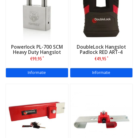
Kingpin slot
In deze categorie vindt u ook enkele zogeheten kingpinsloten.
Een kingpinslot is een slot waarmee u uw oplegger kunt
beveiligen tegen diefstal. Als de oplegger geparkeerd staat
zonder trekker ervoor dan kan deze gemakkelijk door vreemden
worden meegenomen worden. Het kingpin slot zorgt ervoor dat
Powerlock PL-700 SCM
DoubleLock Hangslot
de oplegger niet kan worden aangekoppeld.
Heavy Duty Hangslot
Padlock RED ART-4
Zie eventueel ook:
trailer- en aanhangersloten
.
*
*
€99,95
€49,95
Informatie
Informatie