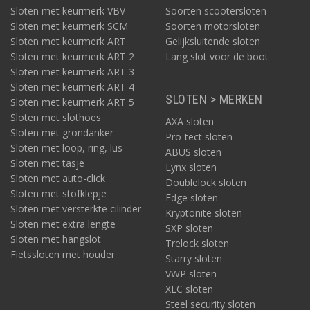
Sloten met keurmerk VBV
Soorten scootersloten
Sloten met keurmerk SCM
Soorten motorsloten
Sloten met keurmerk ART
Gelijksluitende sloten
Sloten met keurmerk ART 2
Lang slot voor de boot
Sloten met keurmerk ART 3
Sloten met keurmerk ART 4
SLOTEN > MERKEN
Sloten met keurmerk ART 5
Sloten met slothoes
AXA sloten
Sloten met grondanker
Pro-tect sloten
Sloten met loop, ring, lus
ABUS sloten
Sloten met tasje
Lynx sloten
Sloten met auto-click
Doublelock sloten
Sloten met stofklepje
Edge sloten
Sloten met versterkte cilinder
Kryptonite sloten
Sloten met extra lengte
SXP sloten
Sloten met hangslot
Trelock sloten
Fietssloten met houder
Starry sloten
VWP sloten
XLC sloten
Steel security sloten