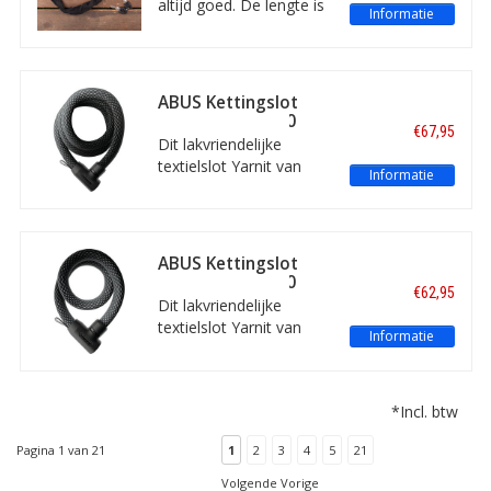
altijd goed. De lengte is
Informatie
een flexibele 110 cm. De
schakels hebben een
diameter van 5 mm. De
ketting heeft een sterke
ABUS Kettingslot
hoes. Het cilinder heeft
Yarnit 4004K/140
€67,95
een automatische click-
Black
Dit lakvriendelijke
in functie. Dit slot maakt
textielslot Yarnit van
Informatie
deel uit van de Absolute-
ABUS is aan de
serie.
buitenzijde zijdezacht,
en ijzersterk van binnen.
Het robuuste slot is 140
ABUS Kettingslot
cm lang en heeft ABUS
Yarnit 4004K/110
€62,95
Security Level 7.
Black
Dit lakvriendelijke
textielslot Yarnit van
Informatie
ABUS is aan de
buitenzijde zijdezacht,
en ijzersterk van binnen.
*Incl. btw
Het robuuste slot is 110
cm lang en heeft ABUS
Pagina 1 van 21
1
2
3
4
5
21
Security Level 7.
Volgende Vorige