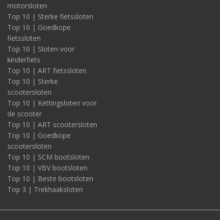
motorsloten
Top 10 | Sterke fietssloten
Top 10 | Goedkope
fietssloten
Top 10 | Sloten voor
kinderfiets
Top 10 | ART fietssloten
Top 10 | Sterke
scootersloten
Top 10 | Kettingsloten voor
de scooter
Top 10 | ART scootersloten
Top 10 | Goedkope
scootersloten
Top 10 | SCM bootsloten
Top 10 | VBV bootsloten
Top 10 | Beste bootsloten
Top 3 | Trekhaaksloten