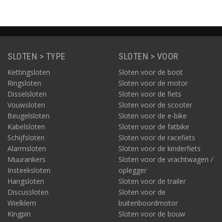
SLOTEN > TYPE
SLOTEN > VOOR
Kettingsloten
Sloten voor de boot
Ringsloten
Sloten voor de motor
Disselsloten
Sloten voor de fiets
Vouwsloten
Sloten voor de scooter
Beugelsloten
Sloten voor de e-bike
Kabelsloten
Sloten voor de fatbike
Schijfsloten
Sloten voor de racefiets
Alarmsloten
Sloten voor de kinderfiets
Muurankers
Sloten voor de vrachtwagen /
Insteeksloten
oplegger
Hangsloten
Sloten voor de trailer
Discussloten
Sloten voor de
Wielklem
buitenboordmotor
Kingpin
Sloten voor de bouw