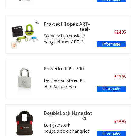
met een ketting of
kabel. Handig voor bij
het vastzetten van uw
fiets of boot.
Pro-tect Topaz ART-
4 schijfremslot geel-
€24,95
groen met
Solide schijfremslot /
reminderkabel en tas
hangslot met ART-4
ART-4
Informatie
keurmerk. Inclusief tasje
en reminderkabel. En
drie sleutels. Plus: een
versterkte cilinder en
Powerlock PL-700
stofklepje. Behalve deze
SCM Heavy Duty
€99,95
in het groen-geel met
Hangslot
De roestvrijstalen PL-
zwart ook beschikbaar
700 Padlock van
Informatie
in andere varianten. Van
Powerlock is een perfect
Pro-tect, een goed
hangslot om te
merk.
gebruiken in combinatie
met het Powerlock CTL-
DoubleLock Hangslot
100 of CTL-300
Padlock RED ART-4
€49,95
containerslot. Het slot
Een ijzersterk
heeft het CEN-5 en
beugelslot: dit hangslot
Informatie
SCM-keurmerk en een