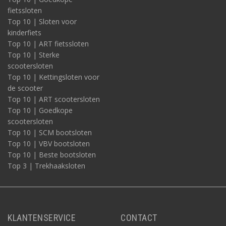
fietssloten
Top 10 | Sloten voor
kinderfiets
Top 10 | ART fietssloten
Top 10 | Sterke
scootersloten
Top 10 | Kettingsloten voor
de scooter
Top 10 | ART scootersloten
Top 10 | Goedkope
scootersloten
Top 10 | SCM bootsloten
Top 10 | VBV bootsloten
Top 10 | Beste bootsloten
Top 3 | Trekhaaksloten
KLANTENSERVICE
CONTACT