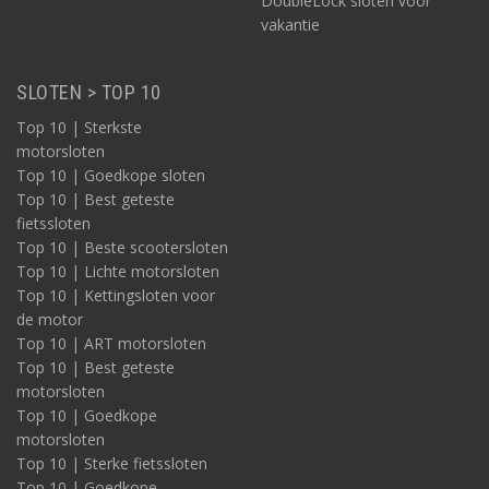
DoubleLock sloten voor
vakantie
SLOTEN > TOP 10
Top 10 | Sterkste
motorsloten
Top 10 | Goedkope sloten
Top 10 | Best geteste
fietssloten
Top 10 | Beste scootersloten
Top 10 | Lichte motorsloten
Top 10 | Kettingsloten voor
de motor
Top 10 | ART motorsloten
Top 10 | Best geteste
motorsloten
Top 10 | Goedkope
motorsloten
Top 10 | Sterke fietssloten
Top 10 | Goedkope