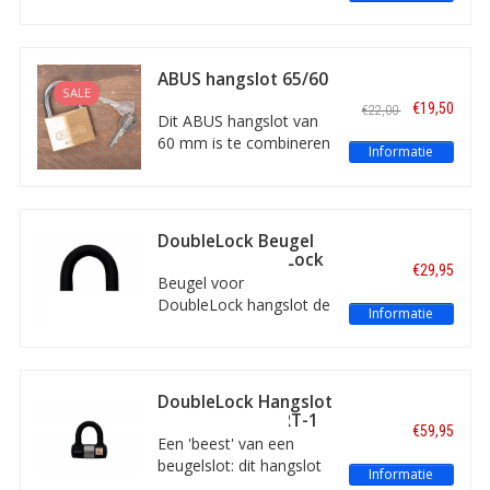
van DoubleLock, de
NATO-certificaat.
Padlock RED, met ART-
4 keurmerk. Het
beugelslot wordt
ABUS hangslot 65/60
geleverd met vijf
SALE
€19,50
€22,00
sleutels.
Dit ABUS hangslot van
60 mm is te combineren
Informatie
met een ketting of
kabel. Handig voor bij
het vastzetten van uw
fiets of boot.
DoubleLock Beugel
van hangslot U-Lock
€29,95
Beast
Beugel voor
DoubleLock hangslot de
Informatie
U-Lock Beast. Deze
beugel is bedoeld ter
vervanging of als
reservebeugel van het
DoubleLock Hangslot
Beast U slot van
U-Lock Beast ART-1
€59,95
DoubleLock.
Een 'beest' van een
beugelslot: dit hangslot
Informatie
van DoubleLock, de U-