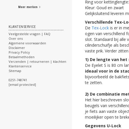
Ring voor kettinglengte:
Kleur: Goud en zwart
Meer merken
Gelijksluitend leveren m
Verschillende Tex-Loc
KLANTENSERVICE
De
Tex-Lock
is er in m
ogen van verschillend 
Veelgestelde vragen | FAQ
Over ons
slot. Standaard bij all
Algemene voorwaarden
cilinderschuifje als be
Disclaimer
vaste prik. Verder zitten
Privacy Policy
Betaalmethoden
1) De lengte van het 
Verzenden | retourneren | klachten
De Eyelet S is 80 cm la
Klantenservice
ideaal voor in de st
Sitemap
bijvoorbeeld de bakfie
0251-748741
te zetten.
[email protected]
2) De combinatie met
Het hier beschreven slo
beugels van verschillen
je fiets aan vaste objec
moeilijker open te brek
Gegevens U-Lock