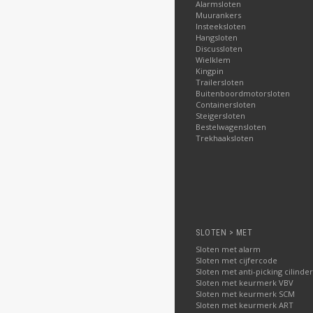
Alarmsloten
Muurankers
Insteeksloten
Hangsloten
Discussloten
Wielklem
Kingpin
Trailersloten
Buitenboordmotorsloten
Containersloten
Steigersloten
Bestelwagensloten
Trekhaaksloten
SLOTEN > MET
Sloten met alarm
Sloten met cijfercode
Sloten met anti-picking cilinder
Sloten met keurmerk VBV
Sloten met keurmerk SCM
Sloten met keurmerk ART