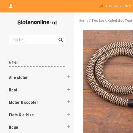
VERZENDING MET 
Home
/
Tex-Lock Kabelslot Text
MENU
Alle sloten
Boot
Motor & scooter
Fiets & e-bike
Bouw