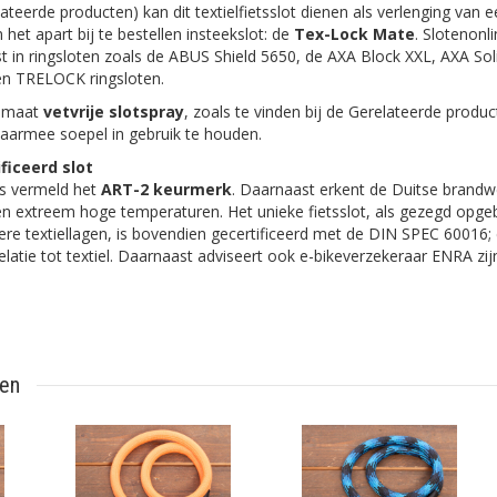
ateerde producten) kan dit textielfietsslot dienen als verlenging van e
 het apart bij te bestellen insteekslot: de
Tex-Lock Mate
. Slotenonli
t in ringsloten zoals de ABUS Shield 5650, de AXA Block XXL, AXA Sol
en TRELOCK ringsloten.
elmaat
vetvrije slotspray
, zoals te vinden bij de Gerelateerde produc
daarmee soepel in gebruik te houden.
ficeerd slot
ls vermeld het
ART-2 keurmerk
. Daarnaast erkent de Duitse brandw
gen extreem hoge temperaturen. Het unieke fietsslot, als gezegd opg
re textiellagen, is bovendien gecertificeerd met de DIN SPEC 60016;
relatie tot textiel. Daarnaast adviseert ook e-bikeverzekeraar ENRA zij
ten