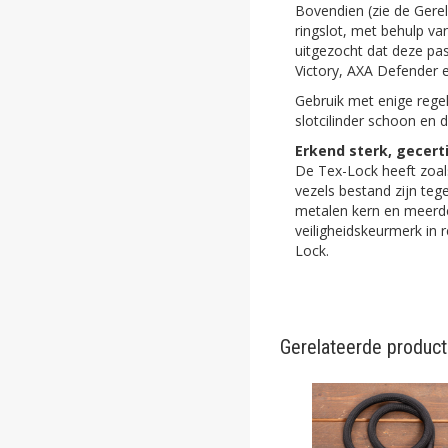
Bovendien (zie de Gerel
ringslot, met behulp van
uitgezocht dat deze pas
Victory, AXA Defender 
Gebruik met enige reg
slotcilinder schoon en 
Erkend sterk, gecerti
De Tex-Lock heeft zoa
vezels bestand zijn te
metalen kern en meerde
veiligheidskeurmerk in 
Lock.
Gerelateerde produc