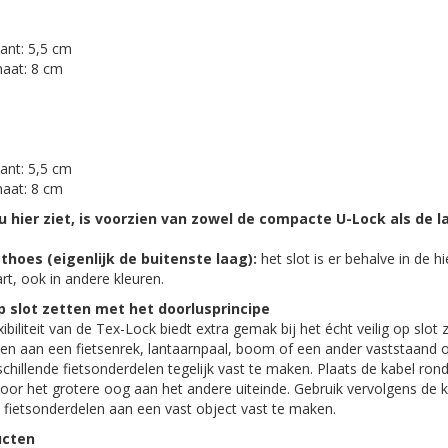
ant: 5,5 cm
maat: 8 cm
ant: 5,5 cm
maat: 8 cm
u hier ziet, is voorzien van zowel de compacte U-Lock als de l
othoes (eigenlijk de buitenste laag):
het slot is er behalve in de h
rt, ook in andere kleuren.
op slot zetten met het doorlusprincipe
biliteit van de Tex-Lock biedt extra gemak bij het écht veilig op slot z
ten aan een fietsenrek, lantaarnpaal, boom of een ander vaststaand o
chillende fietsonderdelen tegelijk vast te maken. Plaats de kabel ro
door het grotere oog aan het andere uiteinde. Gebruik vervolgens de k
fietsonderdelen aan een vast object vast te maken.
ucten