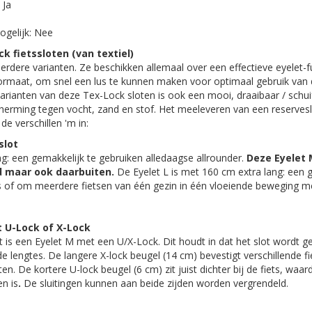
 Ja
ogelijk: Nee
k fietssloten (van textiel)
eerdere varianten. Ze beschikken allemaal over een effectieve eyelet-
formaat, om snel een lus te kunnen maken voor optimaal gebruik van 
e varianten van deze Tex-Lock sloten is ook een mooi, draaibaar / schu
scherming tegen vocht, zand en stof. Het meeleveren van een reserves
 de verschillen 'm in:
slot
ng: een gemakkelijk te gebruiken alledaagse allrounder.
Deze Eyelet 
ad maar ook daarbuiten.
De Eyelet L is met 160 cm extra lang: een 
ts of om meerdere fietsen van één gezin in één vloeiende beweging m
 U-Lock of X-Lock
t is een Eyelet M met een U/X-Lock. Dit houdt in dat het slot wordt 
de lengtes. De langere X-lock beugel (14 cm) bevestigt verschillende f
ten. De kortere U-lock beugel (6 cm) zit juist dichter bij de fiets, waa
en is
.
De sluitingen kunnen aan beide zijden worden vergrendeld.