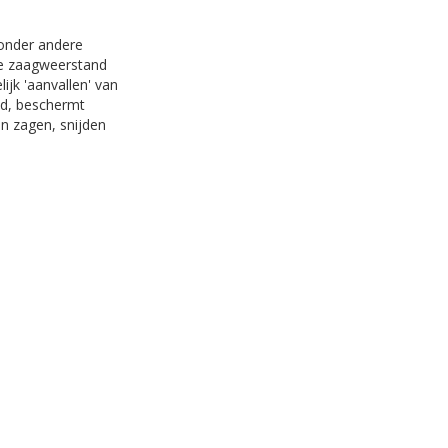
 onder andere
 de zaagweerstand
jk 'aanvallen' van
wd, beschermt
n zagen, snijden