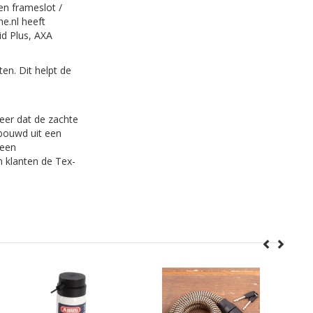
en frameslot /
ne.nl heeft
id Plus, AXA
ten. Dit helpt de
eer dat de zachte
ebouwd uit een
 een
n klanten de Tex-