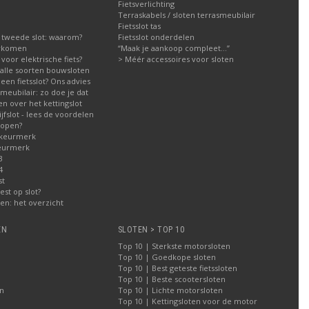
Fietsverlichting
Terraskabels / sloten terrasmeubilair
Fietsslot tas
 tweede slot: waarom?
Fietsslot onderdelen
orkomen
“Maak je aankoop compleet…”
g voor elektrische fiets?
> Méér accessoires voor sloten
g alle soorten bouwsloten
een fietsslot? Ons advies
meubilair: zo doe je dat
n over het kettingslot
fslot - lees de voordelen
kopen?
 keurmerk
eurmerk
3
4
st
est op slot?
n: het overzicht
EN
SLOTEN > TOP 10
Top 10 | Sterkste motorsloten
Top 10 | Goedkope sloten
Top 10 | Best geteste fietssloten
Top 10 | Beste scootersloten
n
Top 10 | Lichte motorsloten
Top 10 | Kettingsloten voor de motor