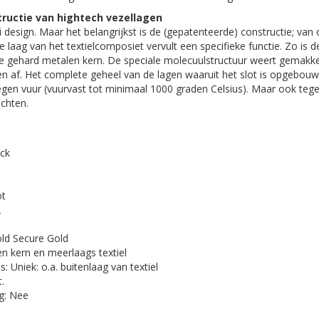
ructie van hightech vezellagen
 design. Maar het belangrijkst is de (gepatenteerde) constructie; van
ke laag van het textielcomposiet vervult een specifieke functie. Zo is
e gehard metalen kern. De speciale molecuulstructuur weert gemakkeli
 af. Het complete geheel van de lagen waaruit het slot is opgebou
egen vuur (vuurvast tot minimaal 1000 graden Celsius). Maar ook tege
chten.
ock
ot
2
old Secure Gold
en kern en meerlaags textiel
 Uniek: o.a. buitenlaag van textiel
.
ng: Nee