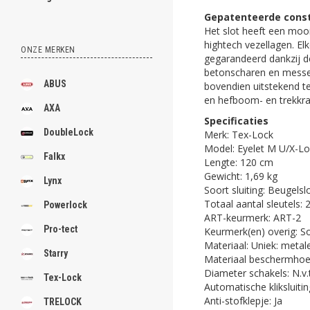
Gepatenteerde const
Het slot heeft een mooi
hightech vezellagen. El
ONZE MERKEN
gegarandeerd dankzij d
betonscharen en messen
ABUS
bovendien uitstekend t
en hefboom- en trekkra
AXA
Specificaties
DoubleLock
Merk: Tex-Lock
Model: Eyelet M U/X-L
Falkx
Lengte: 120 cm
Gewicht: 1,69 kg
Lynx
Soort sluiting: Beugelsl
Totaal aantal sleutels: 
Powerlock
ART-keurmerk: ART-2
Pro-tect
Keurmerk(en) overig: S
Materiaal: Uniek: metal
Starry
Materiaal beschermhoes:
Diameter schakels: N.v.t
Tex-Lock
Automatische kliksluiti
Anti-stofklepje: Ja
TRELOCK