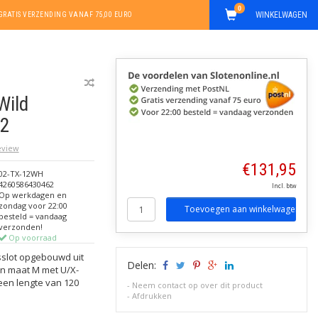
0
WINKELWAGEN
GRATIS VERZENDING VANAF 75,00 EURO
Wild
-2
review
€131,95
02-TX-12WH
4260586430462
Incl. btw
Op werkdagen en
zondag voor 22:00
Toevoegen aan winkelwagen
besteld = vandaag
verzonden!
Op voorraad
tsslot opgebouwd uit
Delen:
 in maat M met U/X-
 een lengte van 120
-
Neem contact op over dit product
-
Afdrukken