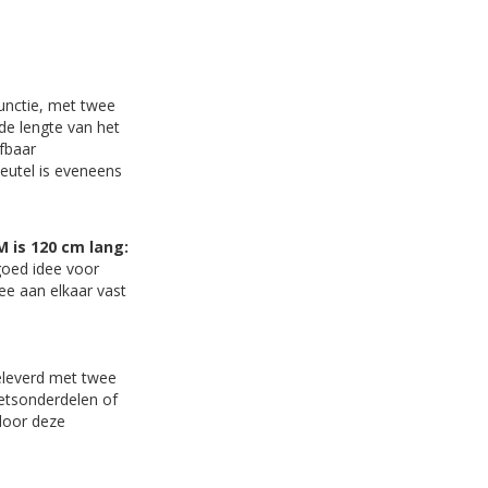
functie, met twee
de lengte van het
ifbaar
leutel is eveneens
M is 120 cm lang:
goed idee voor
ee aan elkaar vast
geleverd met twee
ietsonderdelen of
rdoor deze