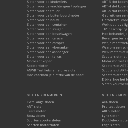
Sloten voor de kinderfiets
ART-3 slot kopen
Sloten voor de vrachtwagen / oplegger
ART-4 slot kopen
Sloten voor de trailer
ART-5 slot kopen
Sloten voor de buitenboordmotor
Gebruik van een
Sloten voor de bouw
Fietsdiefstal vo
Sloten voor een container
Welk slot is veili
Sloten voor een steiger
TIP: beschrijvin
Sloten voor een bestelwagen
Hoe behandel je 
Sloten voor een caravan
Beveiligen terras
Sloten voor een camper
Wat je moet wete
Sloten voor een vloeranker
Waarom een schij
Sloten voor een aanhanger
Welk motorslot 
Sloten voor een terras
Scooterslot met
Motorslot kopen
Motorslot met k
Scootersloten
Scooterslot ART-
ANWB Test fiets- en e-bike sloten
Scooterslot ART-
Hoe voorkom je diefstal van de boot?
Scootersloten te
E-bike: hoe het b
Sloten keurmerke
SLOTEN > KENMERKEN
SLOTEN > MERK
Extra lange sloten
AXA sloten
ART-sloten
Pro-tect sloten
Terrassloten
ABUS sloten
Bouwsloten
Lynx sloten
Soorten scootersloten
Doublelock slote
Soorten motorsloten
Edge sloten