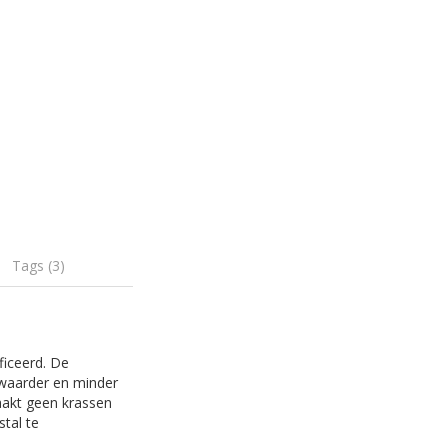
Tags (3)
ficeerd. De
zwaarder en minder
rzaakt geen krassen
stal te