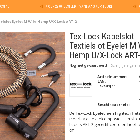
POSTNL
VOOR 22:00 BESTELD = VANDAAG VERSTUURD
ielslot Eyelet M Wild Hemp U/X-Lock ART-2
Tex-Lock Kabelslot
Textielslot Eyelet M 
Hemp U/X-Lock ART
Nog niet gewaardeerd
|
Schrijf je eigen 
Artikelnummer:
EAN:
Levertijd:
Beschikbaarheid:
De Tex-Lock Eyelet: een hightech fie
meerlaags textielcomposiet. Het slot
Lock is ART-2 gecertificeerd en heeft
cm.