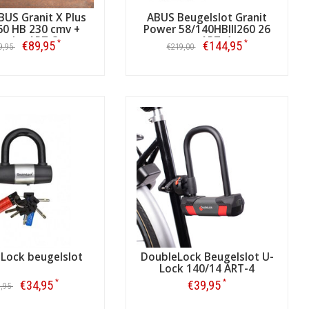
US Granit X Plus
ABUS Beugelslot Granit
60 HB 230 cmv +
Power 58/140HBIII260 26
ouder ART-3
cm ART-4
*
*
€89,95
€144,95
9,95
€219,00
Bestellen
Bestellen
Lock beugelslot
DoubleLock Beugelslot U-
Lock 140/14 ART-4
*
*
€34,95
€39,95
9,95