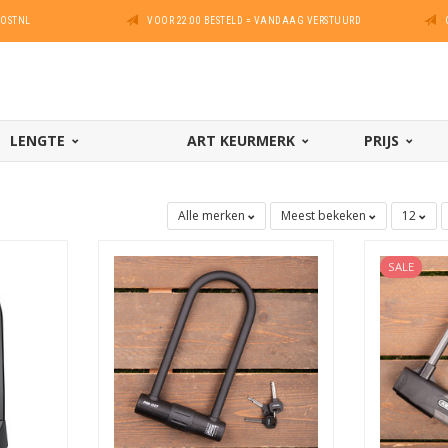
POSTNL
VOOR 22:00 BESTELD = VANDAAG VERSTUURD
LENGTE
ART KEURMERK
PRIJS
Alle merken
Meest bekeken
12
SALE