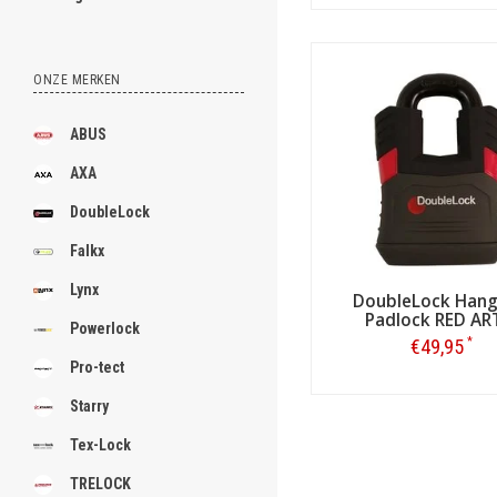
Bestellen
ONZE MERKEN
ABUS
AXA
DoubleLock
Falkx
Lynx
DoubleLock Hang
Padlock RED AR
Powerlock
*
€49,95
Pro-tect
Bestellen
Starry
Tex-Lock
TRELOCK