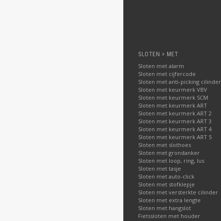
SLOTEN > MET
Sloten met alarm
Sloten met cijfercode
Sloten met anti-picking cilinder
Sloten met keurmerk VBV
Sloten met keurmerk SCM
Sloten met keurmerk ART
Sloten met keurmerk ART 2
Sloten met keurmerk ART 3
Sloten met keurmerk ART 4
Sloten met keurmerk ART 5
Sloten met slothoes
Sloten met grondanker
Sloten met loop, ring, lus
Sloten met tasje
Sloten met auto-click
Sloten met stofklepje
Sloten met versterkte cilinder
Sloten met extra lengte
Sloten met hangslot
Fietssloten met houder