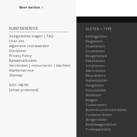
Meer merken
KLANTENSERVICE
SLOTEN > TYPE
Veelgestelde vragen | FAQ
Kettingsloten
Over ons
Ringsloten
Algemene voorwaarden
Disselsloten
Disclaimer
Vouwsloten
Privacy Policy
Beugelsloten
Betaalmethoden
Kabelsloten
Verzenden | retourneren | klachten
Schijfsloten
Klantenservice
Alarmsloten
Sitemap
Muurankers
Insteeksloten
0251-748741
Hangsloten
[email protected]
Discussloten
Wielklem
Kingpin
Trailersloten
Buitenboordmotorsloten
Containersloten
Steigersloten
Bestelwagensloten
Trekhaaksloten