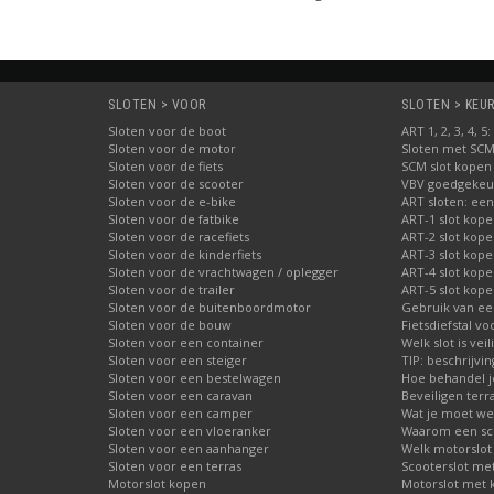
SLOTEN > VOOR
SLOTEN > KEUR
Sloten voor de boot
ART 1, 2, 3, 4, 
Sloten voor de motor
Sloten met SC
Sloten voor de fiets
SCM slot kopen
Sloten voor de scooter
VBV goedgekeur
Sloten voor de e-bike
ART sloten: een
Sloten voor de fatbike
ART-1 slot kop
Sloten voor de racefiets
ART-2 slot kop
Sloten voor de kinderfiets
ART-3 slot kop
Sloten voor de vrachtwagen / oplegger
ART-4 slot kop
Sloten voor de trailer
ART-5 slot kop
Sloten voor de buitenboordmotor
Gebruik van ee
Sloten voor de bouw
Fietsdiefstal 
Sloten voor een container
Welk slot is veil
Sloten voor een steiger
TIP: beschrijvi
Sloten voor een bestelwagen
Hoe behandel je
Sloten voor een caravan
Beveiligen terr
Sloten voor een camper
Wat je moet wet
Sloten voor een vloeranker
Waarom een schi
Sloten voor een aanhanger
Welk motorslot
Sloten voor een terras
Scooterslot me
Motorslot kopen
Motorslot met