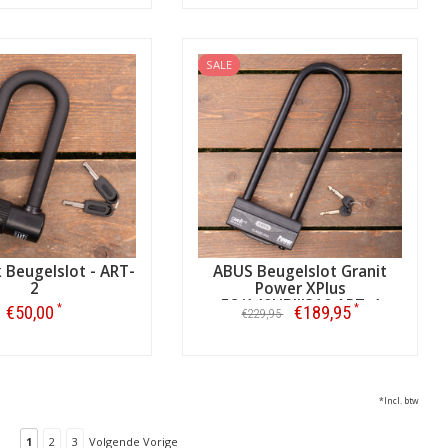
Bestellen
Bestellen
SALE
 Beugelslot - ART-
ABUS Beugelslot Granit
2
Power XPlus
58/140HBIII310 ART-4
*
*
€50,00
€189,95
€229,95
Bestellen
Bestellen
*Incl. btw
1
2
3
Volgende Vorige