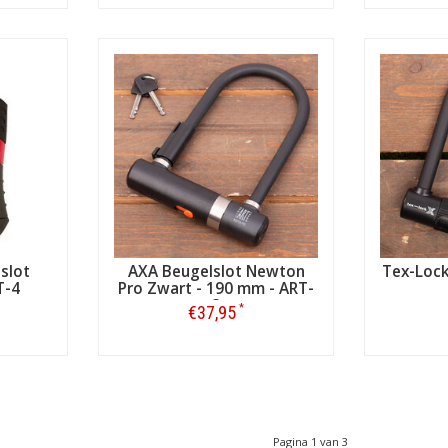
Bestellen
slot
AXA Beugelslot Newton
Tex-Lock
T-4
Pro Zwart - 190 mm - ART-
3
*
€37,95
Bestellen
Pagina 1 van 3