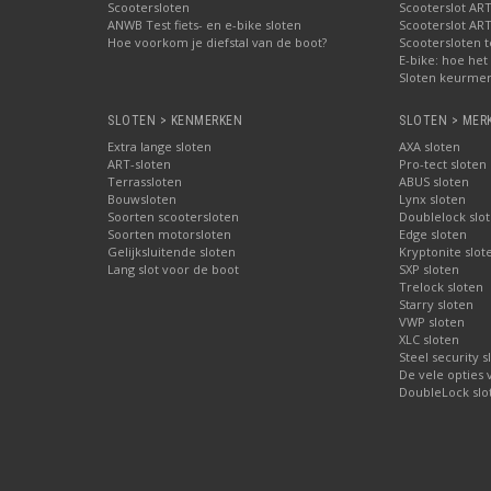
Scootersloten
Scooterslot ART
ANWB Test fiets- en e-bike sloten
Scooterslot ART
Hoe voorkom je diefstal van de boot?
Scootersloten t
E-bike: hoe het 
Sloten keurmer
SLOTEN > KENMERKEN
SLOTEN > MER
Extra lange sloten
AXA sloten
ART-sloten
Pro-tect sloten
Terrassloten
ABUS sloten
Bouwsloten
Lynx sloten
Soorten scootersloten
Doublelock slo
Soorten motorsloten
Edge sloten
Gelijksluitende sloten
Kryptonite slot
Lang slot voor de boot
SXP sloten
Trelock sloten
Starry sloten
VWP sloten
XLC sloten
Steel security s
De vele opties
DoubleLock slo