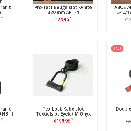
ranit
Pro-tect Beugelslot Kynite
ABUS AB
e
320 mm ART-4
540/1
met
h
*
*
5
€24,95
€10
T-4
Bestellen
SALE
ranit
Tex-Lock Kabelslot
Double
HB III
Textielslot Eyelet M Onyx
Black + D-Lock - ART-3
*
*
5
€199,95
€3