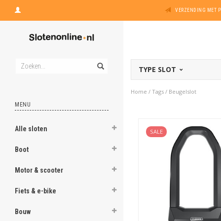
VERZENDING MET 
TYPE SLOT
Home
/
Tags
/
Beugelslot
MENU
Alle sloten
SALE
Boot
Motor & scooter
Fiets & e-bike
Bouw