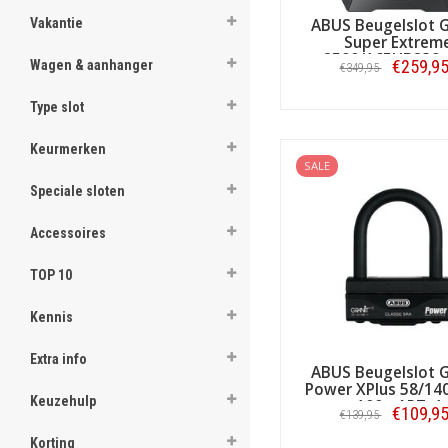
Vakantie
ABUS Beugelslot G
Super Extrem
2500/165HB230 
€259,9
Wagen & aanhanger
€349,95
Slothouder - AR
Type slot
Bestellen
Keurmerken
SALE
Speciale sloten
Accessoires
TOP 10
Kennis
Extra info
ABUS Beugelslot G
Power XPlus 58/140 
Keuzehulp
100 - ART-4
€109,9
€139,95
Korting