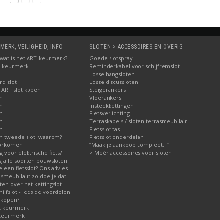
MERK, VEILIGHEID, INFO
SLOTEN > ACCESSOIRES EN OVERIG
5: wat is het ART-keurmerk?
Goede slotspray
M keurmerk
Reminderkabel voor schijfremslot
Losse hangsloten
d slot
Losse discussloten
 ART slot kopen
Steigerankers
en
Vloerankers
en
Insteekkettingen
en
Fietsverlichting
en
Terraskabels / sloten terrasmeubilair
en
Fietsslot tas
n tweede slot: waarom?
Fietsslot onderdelen
voorkomen
“Maak je aankoop compleet…”
ig voor elektrische fiets?
> Méér accessoires voor sloten
ng alle soorten bouwsloten
 een fietsslot? Ons advies
asmeubilair: zo doe je dat
en over het kettingslot
jfslot - lees de voordelen
 kopen?
t keurmerk
 keurmerk