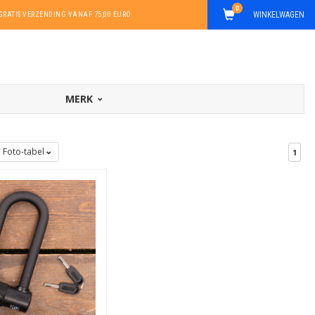
0
WINKELWAGEN
GRATIS VERZENDING VANAF 75,00 EURO
MERK
Foto-tabel
1