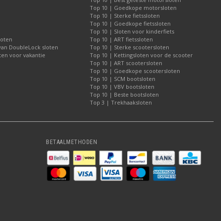
Top 10 | Goedkope motorsloten
Top 10 | Sterke fietssloten
Top 10 | Goedkope fietssloten
Top 10 | Sloten voor kinderfiets
loten
Top 10 | ART fietssloten
 van DoubleLock sloten
Top 10 | Sterke scootersloten
ten voor vakantie
Top 10 | Kettingsloten voor de scooter
Top 10 | ART scootersloten
Top 10 | Goedkope scootersloten
Top 10 | SCM bootsloten
Top 10 | VBV bootsloten
Top 10 | Beste bootsloten
Top 3 | Trekhaaksloten
BETAALMETHODEN