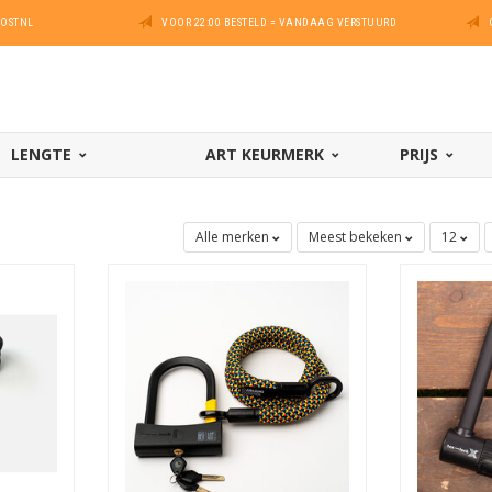
POSTNL
VOOR 22:00 BESTELD = VANDAAG VERSTUURD
LENGTE
ART KEURMERK
PRIJS
Alle merken
Meest bekeken
12