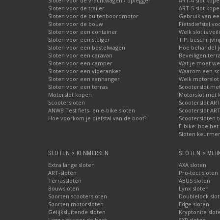
Sloten voor de vrachtwagen / oplegger
ART-4 slot kop
Sloten voor de trailer
ART-5 slot kop
Sloten voor de buitenboordmotor
Gebruik van ee
Sloten voor de bouw
Fietsdiefstal 
Sloten voor een container
Welk slot is veil
Sloten voor een steiger
TIP: beschrijvi
Sloten voor een bestelwagen
Hoe behandel je
Sloten voor een caravan
Beveiligen terr
Sloten voor een camper
Wat je moet wet
Sloten voor een vloeranker
Waarom een schi
Sloten voor een aanhanger
Welk motorslot
Sloten voor een terras
Scooterslot me
Motorslot kopen
Motorslot met
Scootersloten
Scooterslot ART
ANWB Test fiets- en e-bike sloten
Scooterslot ART
Hoe voorkom je diefstal van de boot?
Scootersloten t
E-bike: hoe het 
Sloten keurmer
SLOTEN > KENMERKEN
SLOTEN > MER
Extra lange sloten
AXA sloten
ART-sloten
Pro-tect sloten
Terrassloten
ABUS sloten
Bouwsloten
Lynx sloten
Soorten scootersloten
Doublelock slo
Soorten motorsloten
Edge sloten
Gelijksluitende sloten
Kryptonite slot
Lang slot voor de boot
SXP sloten