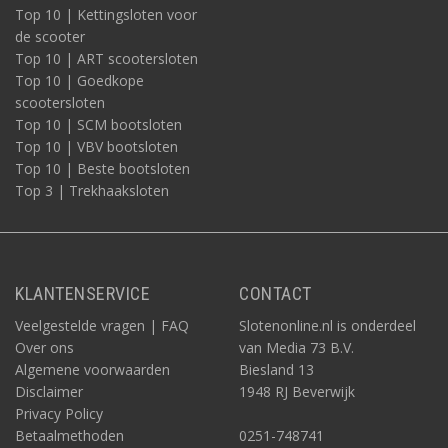
Top 10 | Kettingsloten voor
de scooter
Top 10 | ART scootersloten
Top 10 | Goedkope
scootersloten
Top 10 | SCM bootsloten
Top 10 | VBV bootsloten
Top 10 | Beste bootsloten
Top 3 | Trekhaaksloten
KLANTENSERVICE
CONTACT
Veelgestelde vragen | FAQ
Slotenonline.nl is onderdeel
Over ons
van Media 73 B.V.
Algemene voorwaarden
Biesland 13
Disclaimer
1948 RJ Beverwijk
Privacy Policy
Betaalmethoden
0251-748741