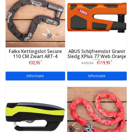
diefstal vermindert. U neemt een kettingslot tijdens het rijden
handig mee onder de zitting.
Beugelsloten
Onze beugelsloten voor de scooter zijn allemaal voorzien van
een ART 4-keurmerk en bieden dus bovengemiddeld goede
beveiliging tegen diefstal. Een beugelslot is zeer eenvoudig en
gemakkelijk in gebruik. Echter, het is doorgaans niet mogelijk uw
scooter door middel van een beugelslot vast te maken aan een
Falkx Kettingslot Secure
ABUS Schijfremslot Granit
vast object, vanwege de geringe lengte. U kunt een beugelslot
110 CM Zwart ART-4
Sledg XPlus 77 Web Oranje
natuurlijk wel perfect in combinatie met een kettingslot
- ART-4
*
*
€32,95
€119,95
€129,95
gebruiken.
Schijfremsloten
Informatie
Informatie
Een schijfslot, voluit schijfremslot of remschijfslot, is licht en
compact. Dit maakt dit type scooterslot makkelijk mee te
nemen, zelfs in bijvoorbeeld uw jaszak. De meeste
schrijfremsloten worden geleverd inclusief transporttasje en/of
houder voor op de scooter of brommer. Als u een schijfremslot
voor uw scooter aan wilt schaffen, kijk dan wel even of er
genoeg ruimte tussen de remschijven zit. Soms is de ruimte te
klein, in welk geval een schijfremslot niet past.
Voor het vastmaken aan een vast object: