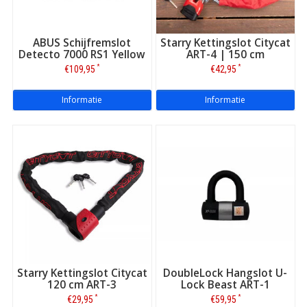
muuranker/grondanker
Wilt u bijvoorbeeld thuis of op uw werk zeker zijn van een vast
punt om uw scooter aan vast te maken? Dan is de aanschaf van
ABUS Schijfremslot
Starry Kettingslot Citycat
een grondanker/muuranker aan te raden. Op die manier bent u
Detecto 7000 RS1 Yellow
ART-4 | 150 cm
niet afhankelijk van een fietsenrek of lantaarnpaal voor het
*
*
€109,95
€42,95
vastzetten van uw scooter.
Informatie
Informatie
Starry Kettingslot Citycat
DoubleLock Hangslot U-
120 cm ART-3
Lock Beast ART-1
*
*
€29,95
€59,95