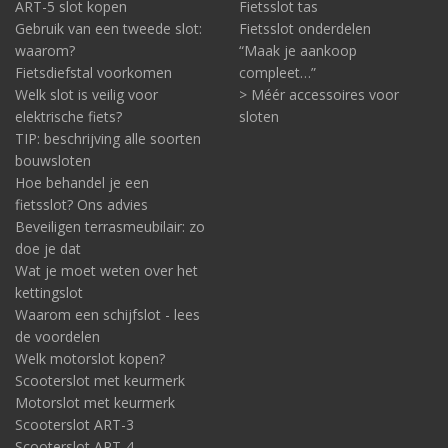
ART-5 slot kopen
Fietsslot tas
Gebruik van een tweede slot:
Fietsslot onderdelen
waarom?
“Maak je aankoop
Fietsdiefstal voorkomen
compleet…”
Welk slot is veilig voor
> Méér accessoires voor
elektrische fiets?
sloten
TIP: beschrijving alle soorten
bouwsloten
Hoe behandel je een
fietsslot? Ons advies
Beveiligen terrasmeubilair: zo
doe je dat
Wat je moet weten over het
kettingslot
Waarom een schijfslot - lees
de voordelen
Welk motorslot kopen?
Scooterslot met keurmerk
Motorslot met keurmerk
Scooterslot ART-3
Scooterslot ART-4