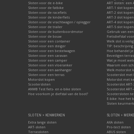
Sloten voor de e-bike
ART sloten: een 
Sloten voor de fatbike
ART-1 slot kopen
Sloten voor de racefiets
ART-2 slot kopen
Sloten voor de kinderfiets
ART-3 slot kopen
Sloten voor de vrachtwagen / oplegger
ART-4 slot kopen
Sloten voor de trailer
ART-5 slot kopen
Sloten voor de buitenboordmotor
Gebruik van een
Sloten voor de bouw
Fietsdiefstal vo
Sloten voor een container
Welk slot is veili
Sloten voor een steiger
TIP: beschrijvin
Sloten voor een bestelwagen
Hoe behandel je 
Sloten voor een caravan
Beveiligen terras
Sloten voor een camper
Wat je moet wete
Sloten voor een vloeranker
Waarom een schij
Sloten voor een aanhanger
Welk motorslot 
Sloten voor een terras
Scooterslot met
Motorslot kopen
Motorslot met k
Scootersloten
Scooterslot ART-
ANWB Test fiets- en e-bike sloten
Scooterslot ART-
Hoe voorkom je diefstal van de boot?
Scootersloten te
E-bike: hoe het b
Sloten keurmerke
SLOTEN > KENMERKEN
SLOTEN > MERK
Extra lange sloten
AXA sloten
ART-sloten
Pro-tect sloten
Terrassloten
ABUS sloten