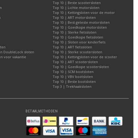
Top 10 | Beste scootersloten
n
Top 10 | Lichte motorsloten
Top 10 | Kettingsloten voor de motor
n
Top 10 | ART motorsloten
Top 10 | Best geteste motorsloten
Top 10 | Goedkope motorsloten
Top 10 | Sterke fietssloten
Top 10 | Goedkope fietssloten
Top 10 | Sloten voor kinderfiets
oten
Top 10 | ART fietssloten
an DoubleLock sloten
Top 10 | Sterke scootersloten
n voor vakantie
Top 10 | Kettingsloten voor de scooter
Top 10 | ART scootersloten
Top 10 | Goedkope scootersloten
Top 10 | SCM bootsloten
Top 10 | VBV bootsloten
Top 10 | Beste bootsloten
Top 3 | Trekhaaksloten
BETAALMETHODEN