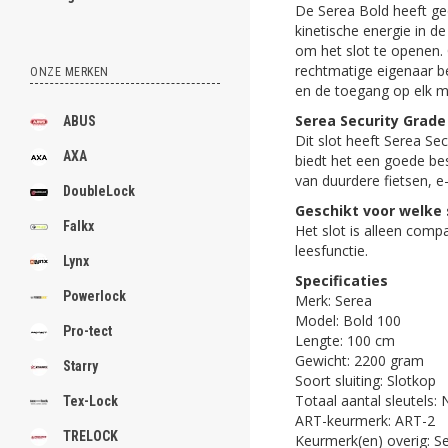
De Serea Bold heeft gee
kinetische energie in 
om het slot te openen. 
rechtmatige eigenaar be
ONZE MERKEN
en de toegang op elk m
Serea Security Grade
ABUS
Dit slot heeft Serea Se
AXA
biedt het een goede bes
van duurdere fietsen, e
DoubleLock
Geschikt voor welke
Falkx
Het slot is alleen com
leesfunctie.
Lynx
Specificaties
Powerlock
Merk: Serea
Model: Bold 100
Pro-tect
Lengte: 100 cm
Gewicht: 2200 gram
Starry
Soort sluiting: Slotkop
Totaal aantal sleutels: N
Tex-Lock
ART-keurmerk: ART-2
TRELOCK
Keurmerk(en) overig: S