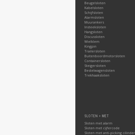
Beugelsloten
Kabelsloten
Schijfsloten
Alarmsloten
Muurankers
Insteeksloten
Hangsloten
Discussloten
Wielklem
Kingpin
Trailersloten
Buitenboordmotorsloten
Containersloten
Steigersloten
Bestelwagensloten
Trekhaaksloten
SLOTEN > MET
Sloten met alarm
Sloten met cijfercode
Sloten met anti-picking cilinder