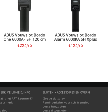
ABUS Vouwslot Bordo
ABUS Vouwslot Bordo
T
One 6000AF SH 120 cm
Alarm 6000KA SH Xplus
Tex
Zwart Fingerprint
90 cm Zwart
€224,95
€124,95
Bestellen
Bestellen
RK, VEILIGHEID, INFO
SLOTEN > ACCESSOIRES EN OVERIG
: wat is het ART-keurmerk?
Goede slotspray
 keurmerk
Reminderkabel voor schijfremslot
Losse hangsloten
 slot
Losse discussloten