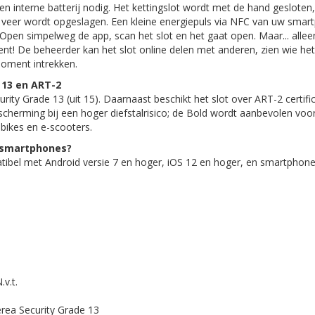
n interne batterij nodig. Het kettingslot wordt met de hand geslote
de veer wordt opgeslagen. Een kleine energiepuls via NFC van uw sma
Open simpelweg de app, scan het slot en het gaat open. Maar... alle
nt! De beheerder kan het slot online delen met anderen, zien wie het
oment intrekken.
 13 en ART-2
curity Grade 13 (uit 15). Daarnaast beschikt het slot over ART-2 certif
cherming bij een hoger diefstalrisico; de Bold wordt aanbevolen voor
-bikes en e-scooters.
 smartphones?
patibel met Android versie 7 en hoger, iOS 12 en hoger, en smartpho
.v.t.
erea Security Grade 13