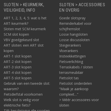
SLOTEN > KEURMERK,
SLOTEN > ACCESSOIRES
VEILIGHEID, INFO
EN OVERIG
ART 1, 2, 3, 4, 5: wat is het
Goede slotspray
ART-keurmerk?
Reminderkabel voor
Sloten met SCM keurmerk
schijfremslot
SCM slot kopen
Losse hangsloten
VBV goedgekeurd slot
Losse discussloten
ART sloten: een ART slot
Steigerankers
kopen
Vloerankers
ART-1 slot kopen
Insteekkettingen
ART-2 slot kopen
Fietsverlichting
ART-3 slot kopen
Terraskabels / sloten
ART-4 slot kopen
terrasmeubilair
ART-5 slot kopen
Fietsslot tas
Gebruik van een tweede slot:
Fietsslot onderdelen
waarom?
“Maak je aankoop
Fietsdiefstal voorkomen
compleet…”
Welk slot is veilig voor
> Méér accessoires voor
elektrische fiets?
sloten
TIP: beschrijving alle soorten