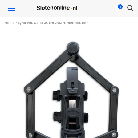
Toggle
0
navigation
Home
/
Lynx Vouwslot 85 cm Zwart met houder