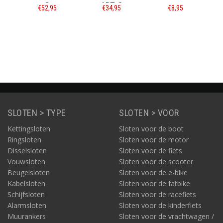
2
ART-2
8,3 MM - ART-2
2,95
€34,95
€8,95
€23,50
rmatie
Informatie
Informatie
Informatie
SLOTEN > TYPE
SLOTEN > VOOR
Kettingsloten
Sloten voor de boot
Ringsloten
Sloten voor de motor
Disselsloten
Sloten voor de fiets
Vouwsloten
Sloten voor de scooter
Beugelsloten
Sloten voor de e-bike
Kabelsloten
Sloten voor de fatbike
Schijfsloten
Sloten voor de racefiets
Alarmsloten
Sloten voor de kinderfiets
Muurankers
Sloten voor de vrachtwagen /