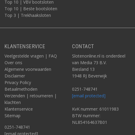
Top 10 | VBV bootsloten
Top 10 | Beste bootsloten
Top 3 | Trekhaaksloten
KLANTENSERVICE
CONTACT
Veelgestelde vragen | FAQ
Slotenonline.nl is onderdeel
Over ons
van Media 73 B.V.
Algemene voorwaarden
Biesland 13
Disclaimer
1948 RJ Beverwijk
Privacy Policy
Betaalmethoden
0251-748741
Verzenden | retourneren |
[email protected]
klachten
Klantenservice
KvK nummer: 61011983
Sitemap
BTW nummer:
NL854164637B01
0251-748741
[email protected]