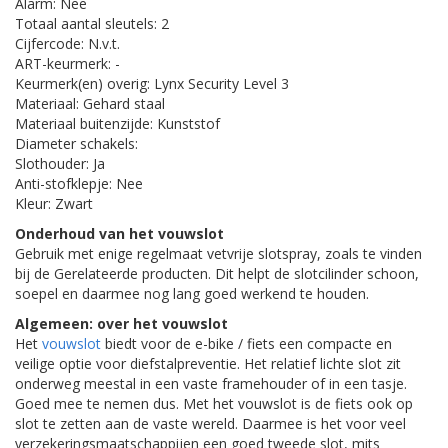
Alarm: Nee
Totaal aantal sleutels: 2
Cijfercode: N.v.t.
ART-keurmerk: -
Keurmerk(en) overig: Lynx Security Level 3
Materiaal: Gehard staal
Materiaal buitenzijde: Kunststof
Diameter schakels:
Slothouder: Ja
Anti-stofklepje: Nee
Kleur: Zwart
Onderhoud van het vouwslot
Gebruik met enige regelmaat vetvrije slotspray, zoals te vinden
bij de Gerelateerde producten. Dit helpt de slotcilinder schoon,
soepel en daarmee nog lang goed werkend te houden.
Algemeen: over het vouwslot
Het
vouwslot
biedt voor de e-bike / fiets een compacte en
veilige optie voor diefstalpreventie. Het relatief lichte slot zit
onderweg meestal in een vaste framehouder of in een tasje.
Goed mee te nemen dus. Met het vouwslot is de fiets ook op
slot te zetten aan de vaste wereld. Daarmee is het voor veel
verzekeringsmaatschappijen een goed tweede slot, mits