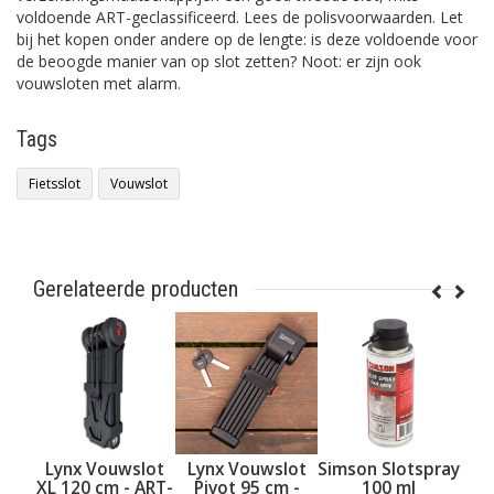
voldoende ART-geclassificeerd. Lees de polisvoorwaarden. Let
bij het kopen onder andere op de lengte: is deze voldoende voor
de beoogde manier van op slot zetten? Noot: er zijn ook
vouwsloten met alarm.
Tags
Fietsslot
Vouwslot
Gerelateerde producten
ouwslot
Lynx Vouwslot
Simson Slotspray
Lynx Kettingslo
cm - ART-
Pivot 95 cm -
100 ml
Stelix 110 CM -