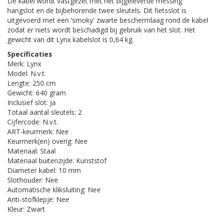
De kabel wordt vastgezet met het bijgeleverde messing
hangslot en de bijbehorende twee sleutels. Dit fietsslot is
uitgevoerd met een 'smoky' zwarte beschermlaag rond de kabel
zodat er niets wordt beschadigd bij gebruik van het slot. Het
gewicht van dit Lynx kabelslot is 0,64 kg.
Specificaties
Merk: Lynx
Model: N.v.t.
Lengte: 250 cm
Gewicht: 640 gram
Inclusief slot: Ja
Totaal aantal sleutels: 2
Cijfercode: N.v.t.
ART-keurmerk: Nee
Keurmerk(en) overig: Nee
Materiaal: Staal
Materiaal buitenzijde: Kunststof
Diameter kabel: 10 mm
Slothouder: Nee
Automatische kliksluiting: Nee
Anti-stofklepje: Nee
Kleur: Zwart