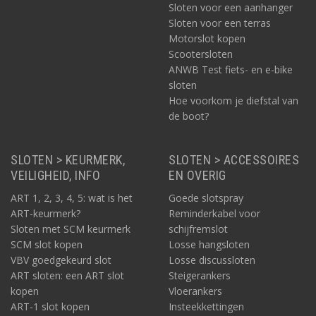
Sloten voor een aanhanger
Sloten voor een terras
Motorslot kopen
Scootersloten
ANWB Test fiets- en e-bike
sloten
Hoe voorkom je diefstal van
de boot?
SLOTEN > KEURMERK,
SLOTEN > ACCESSOIRES
VEILIGHEID, INFO
EN OVERIG
ART 1, 2, 3, 4, 5: wat is het
Goede slotspray
ART-keurmerk?
Reminderkabel voor
Sloten met SCM keurmerk
schijfremslot
SCM slot kopen
Losse hangsloten
VBV goedgekeurd slot
Losse discussloten
ART sloten: een ART slot
Steigerankers
kopen
Vloerankers
ART-1 slot kopen
Insteekkettingen