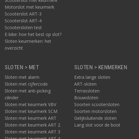
Scooterslot met keurmerk
Motorslot met keurmerk
Scooterslot ART-3
Scooterslot ART-4
Scootersloten test
E-bike: hoe het best op slot?
Sloten keurmerken: het
overzicht
SLOTEN > MET
SLOTEN > KENMERKEN
Sloten met alarm
Extra lange sloten
Sloten met cijfercode
ART-sloten
Sloten met anti-picking
Terrassloten
cilinder
Bouwsloten
Sloten met keurmerk VBV
Soorten scootersloten
Sloten met keurmerk SCM
Soorten motorsloten
Sloten met keurmerk ART
Gelijksluitende sloten
Sloten met keurmerk ART 2
Lang slot voor de boot
Sloten met keurmerk ART 3
Sloten met keurmerk ART 4