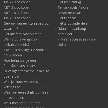
ART-2 slot kopen
Fietsverlichting
ART-3 slot kopen
Terraskabels / sloten
ART-4 slot kopen
terrasmeubilair
ART-5 slot kopen
Fietsslot tas
Gebruik van een tweede slot:
Fietsslot onderdelen
waarom?
“Maak je aankoop
Fietsdiefstal voorkomen
compleet…”
Welk slot is veilig voor
> Méér accessoires voor
elektrische fiets?
sloten
TIP: beschrijving alle soorten
bouwsloten
Hoe behandel je een
fietsslot? Ons advies
Beveiligen terrasmeubilair: zo
doe je dat
Wat je moet weten over het
kettingslot
Waarom een schijfslot - lees
de voordelen
Welk motorslot kopen?