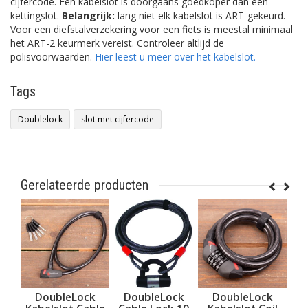
cijfercode. Een kabelslot is doorgaans goedkoper dan een
kettingslot.
Belangrijk:
lang niet elk
kabelslot
is ART-gekeurd.
Voor een diefstalverzekering voor een fiets is meestal minimaal
het ART-2 keurmerk vereist. Controleer altlijd de
polisvoorwaarden.
Hier leest u meer over het kabelslot.
Tags
Doublelock
slot met cijfercode
Gerelateerde producten
DoubleLock
DoubleLock
DoubleLock
Doub