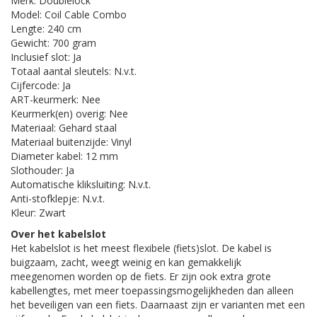
Merk: Doublelock
Model: Coil Cable Combo
Lengte: 240 cm
Gewicht: 700 gram
Inclusief slot: Ja
Totaal aantal sleutels: N.v.t.
Cijfercode: Ja
ART-keurmerk: Nee
Keurmerk(en) overig: Nee
Materiaal: Gehard staal
Materiaal buitenzijde: Vinyl
Diameter kabel: 12 mm
Slothouder: Ja
Automatische kliksluiting: N.v.t.
Anti-stofklepje: N.v.t.
Kleur: Zwart
Over het
kabelslot
Het
kabelslot
is het meest flexibele (fiets)slot. De kabel is
buigzaam, zacht, weegt weinig en kan gemakkelijk
meegenomen worden op de fiets. Er zijn ook extra grote
kabellengtes, met meer toepassingsmogelijkheden dan alleen
het beveiligen van een fiets. Daarnaast zijn er varianten met een