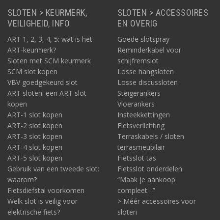
SLOTEN > KEURMERK,
SLOTEN > ACCESSOIRES
VEILIGHEID, INFO
EN OVERIG
ART 1, 2, 3, 4, 5: wat is het
Goede slotspray
ART-keurmerk?
Reminderkabel voor
Sloten met SCM keurmerk
schijfremslot
SCM slot kopen
Losse hangsloten
VBV goedgekeurd slot
Losse discussloten
ART sloten: een ART slot
Steigerankers
kopen
Vloerankers
ART-1 slot kopen
Insteekkettingen
ART-2 slot kopen
Fietsverlichting
ART-3 slot kopen
Terraskabels / sloten
ART-4 slot kopen
terrasmeubilair
ART-5 slot kopen
Fietsslot tas
Gebruik van een tweede slot:
Fietsslot onderdelen
waarom?
“Maak je aankoop
Fietsdiefstal voorkomen
compleet…”
Welk slot is veilig voor
> Méér accessoires voor
elektrische fiets?
sloten