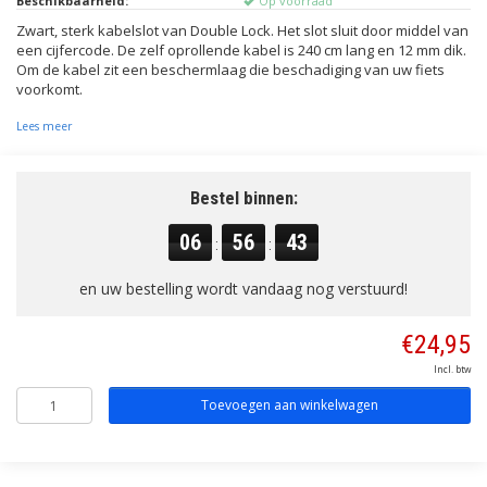
Beschikbaarheid:
Op voorraad
Zwart, sterk kabelslot van Double Lock. Het slot sluit door middel van
een cijfercode. De zelf oprollende kabel is 240 cm lang en 12 mm dik.
Om de kabel zit een beschermlaag die beschadiging van uw fiets
voorkomt.
Lees meer
Bestel binnen:
06
56
42
:
:
en uw bestelling wordt vandaag nog verstuurd!
€24,95
Incl. btw
Toevoegen aan winkelwagen