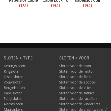
Kabelslot BEAST
Kabelslot Cable
Cable Lock 10
Kabel
300 cm met
Key 120/12 - 120
mm x 5 m
Cabl
€89,95
€12,95
€59,95
€
beugelslot
cm
compleet
18
Informatie
Informatie
Informatie
Inf
SLOTEN > TYPE
SLOTEN > VOOR
Kettingsloten
Sloten voor de boot
Ringsloten
Sloten voor de motor
Disselsloten
Sloten voor de fiets
Vouwsloten
Sloten voor de scooter
Beugelsloten
Sloten voor de e-bike
Kabelsloten
Sloten voor de fatbike
Schijfsloten
Sloten voor de racefiets
Alarmsloten
Sloten voor de kinderfiets
Muurankers
Sloten voor de vrachtwagen /