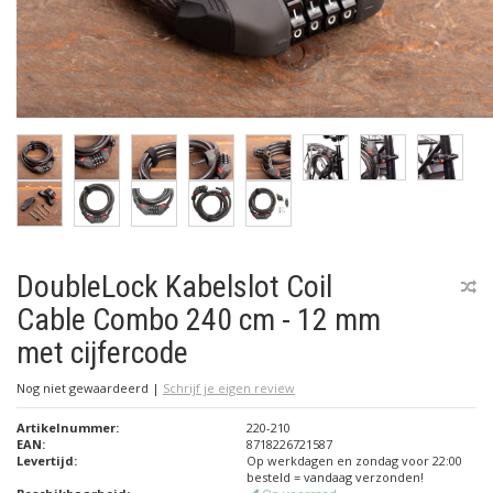
DoubleLock Kabelslot Coil
Cable Combo 240 cm - 12 mm
met cijfercode
Nog niet gewaardeerd
|
Schrijf je eigen review
Artikelnummer:
220-210
EAN:
8718226721587
Levertijd:
Op werkdagen en zondag voor 22:00
besteld = vandaag verzonden!