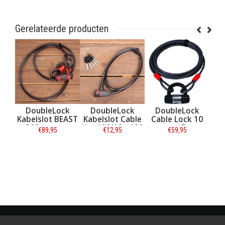
Gerelateerde producten
Lock
DoubleLock
DoubleLock
Pro-tect
t BEAST
Kabelslot Cable
Cable Lock 10
Slotspray 100 ml
 met
Key 120/12 - 120
mm x 5 m
95
€12,95
€59,95
€7,95
slot
cm
compleet
atie
Informatie
Informatie
Informatie