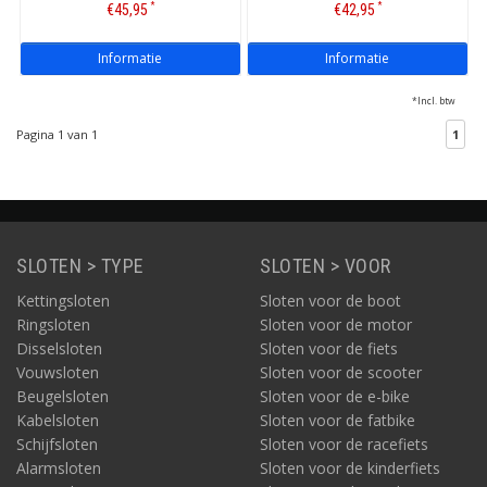
ART-4
*
*
€45,95
€42,95
Informatie
Informatie
*Incl. btw
Pagina 1 van 1
1
SLOTEN > TYPE
SLOTEN > VOOR
Kettingsloten
Sloten voor de boot
Ringsloten
Sloten voor de motor
Disselsloten
Sloten voor de fiets
Vouwsloten
Sloten voor de scooter
Beugelsloten
Sloten voor de e-bike
Kabelsloten
Sloten voor de fatbike
Schijfsloten
Sloten voor de racefiets
Alarmsloten
Sloten voor de kinderfiets