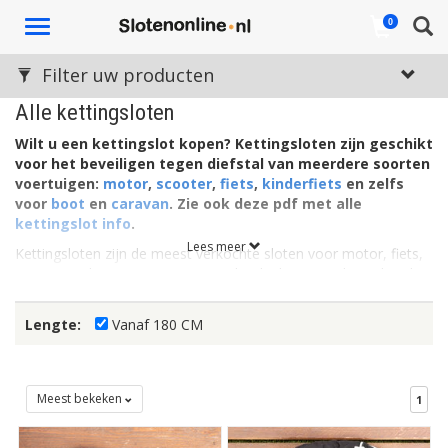
Toggle
0
navigation
Filter uw producten
Alle kettingsloten
Wilt u een kettingslot kopen? Kettingsloten zijn geschikt
voor het beveiligen tegen diefstal van meerdere soorten
voertuigen:
motor
,
scooter
,
fiets
,
kinderfiets
en zelfs
voor
boot
en
caravan
. Zie ook deze pdf met alle
kettingslot info
.
Lees meer
Kettingsloten zijn de meest verkochte sloten voor motor, fiets,
scooter en brommer. Ze staan te boek als zeer veilig. Zeker de
kettingsloten met een ART-keurmerk
. ART-kettingsloten
zijn er met één tot vijf sterren. Een ART-2 kettingslot wordt door
Lengte:
Vanaf 180 CM
verzekeraars erkend voor het gebruik voor een fiets. Een ART-3
kettingslot is er voor (duurdere) fietsen en scooters. ART-4
kettingsloten zijn er óók voor de verzekering voor het op slot
zetten van scooters en motors. En ART-5 kettingsloten zijn er
Meest bekeken
1
voor de zwaarste motoren. ART-4 en ART-5 kettingsloten met
voldoende lengte zijn tevens geschikt voor het beschermen van