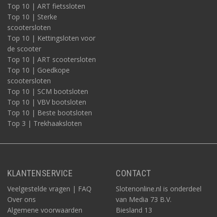
Top 10 | ART fietssloten
Top 10 | Sterke
scootersloten
Top 10 | Kettingsloten voor
de scooter
Top 10 | ART scootersloten
Top 10 | Goedkope
scootersloten
Top 10 | SCM bootsloten
Top 10 | VBV bootsloten
Top 10 | Beste bootsloten
Top 3 | Trekhaaksloten
KLANTENSERVICE
CONTACT
Veelgestelde vragen | FAQ
Slotenonline.nl is onderdeel
Over ons
van Media 73 B.V.
Algemene voorwaarden
Biesland 13