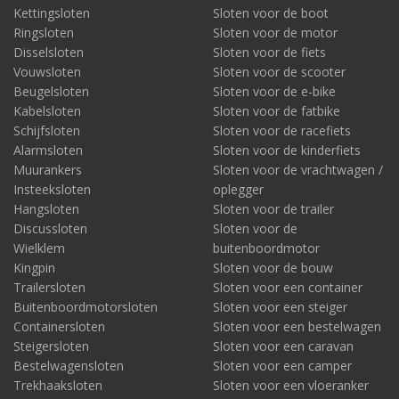
Kettingsloten
Sloten voor de boot
Ringsloten
Sloten voor de motor
Disselsloten
Sloten voor de fiets
Vouwsloten
Sloten voor de scooter
Beugelsloten
Sloten voor de e-bike
Kabelsloten
Sloten voor de fatbike
Schijfsloten
Sloten voor de racefiets
Alarmsloten
Sloten voor de kinderfiets
Muurankers
Sloten voor de vrachtwagen /
Insteeksloten
oplegger
Hangsloten
Sloten voor de trailer
Discussloten
Sloten voor de
Wielklem
buitenboordmotor
Kingpin
Sloten voor de bouw
Trailersloten
Sloten voor een container
Buitenboordmotorsloten
Sloten voor een steiger
Containersloten
Sloten voor een bestelwagen
Steigersloten
Sloten voor een caravan
Bestelwagensloten
Sloten voor een camper
Trekhaaksloten
Sloten voor een vloeranker