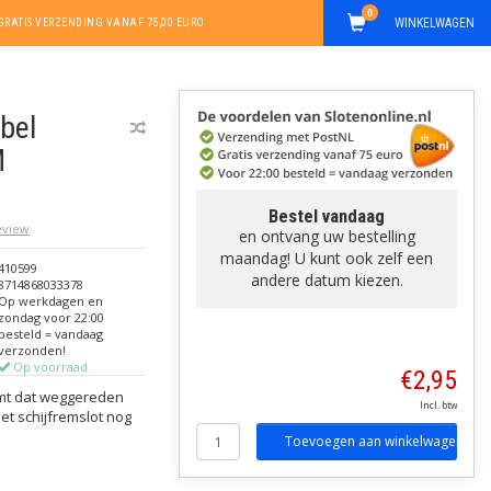
0
WINKELWAGEN
GRATIS VERZENDING VANAF 75,00 EURO
bel
M
Bestel vandaag
review
en ontvang uw bestelling
maandag! U kunt ook zelf een
410599
andere datum kiezen.
8714868033378
Op werkdagen en
zondag voor 22:00
besteld = vandaag
verzonden!
Op voorraad
€2,95
mt dat weggereden
Incl. btw
het schijfremslot nog
Toevoegen aan winkelwagen