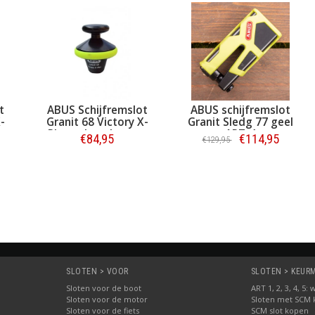
t
ABUS Schijfremslot
ABUS schijfremslot
-
Granit 68 Victory X-
Granit Sledg 77 geel
4
Plus vol geel-zwart
ART-4
€84,95
€114,95
€129,95
ART-4
Bestellen
Bestellen
SLOTEN > VOOR
SLOTEN > KEURME
Sloten voor de boot
ART 1, 2, 3, 4, 5
Sloten voor de motor
Sloten met SCM
Sloten voor de fiets
SCM slot kopen