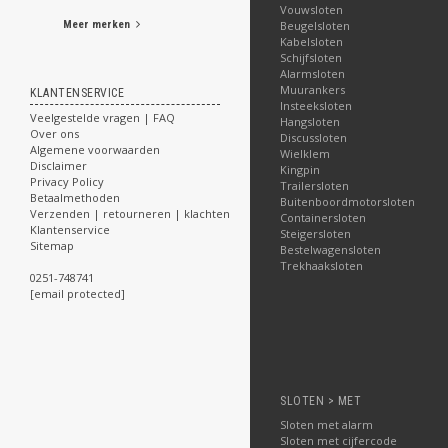
Vouwsloten
Beugelsloten
Meer merken
Kabelsloten
Schijfsloten
Alarmsloten
Muurankers
KLANTENSERVICE
Insteeksloten
Veelgestelde vragen | FAQ
Hangsloten
Over ons
Discussloten
Algemene voorwaarden
Wielklem
Disclaimer
Kingpin
Privacy Policy
Trailersloten
Betaalmethoden
Buitenboordmotorsloten
Verzenden | retourneren | klachten
Containersloten
Klantenservice
Steigersloten
Sitemap
Bestelwagensloten
Trekhaaksloten
0251-748741
[email protected]
SLOTEN > MET
Sloten met alarm
Sloten met cijfercode