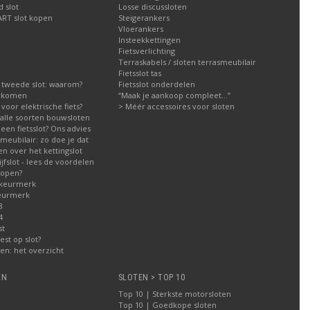
 slot
Losse discussloten
ART slot kopen
Steigerankers
Vloerankers
Insteekkettingen
Fietsverlichting
Terraskabels / sloten terrasmeubilair
Fietsslot tas
 tweede slot: waarom?
Fietsslot onderdelen
orkomen
“Maak je aankoop compleet…”
g voor elektrische fiets?
> Méér accessoires voor sloten
g alle soorten bouwsloten
een fietsslot? Ons advies
meubilair: zo doe je dat
n over het kettingslot
fslot - lees de voordelen
kopen?
 keurmerk
eurmerk
3
4
st
est op slot?
n: het overzicht
EN
SLOTEN > TOP 10
Top 10 | Sterkste motorsloten
Top 10 | Goedkope sloten