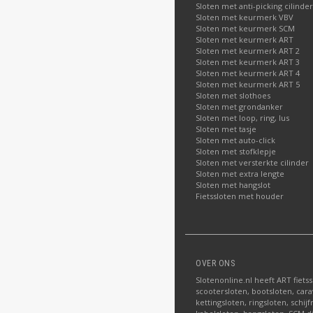
Sloten met anti-picking cilinder
Sloten met keurmerk VBV
Sloten met keurmerk SCM
Sloten met keurmerk ART
Sloten met keurmerk ART 2
Sloten met keurmerk ART 3
Sloten met keurmerk ART 4
Sloten met keurmerk ART 5
Sloten met slothoes
Sloten met grondanker
Sloten met loop, ring, lus
Sloten met tasje
Sloten met auto-click
Sloten met stofklepje
Sloten met versterkte cilinder
Sloten met extra lengte
Sloten met hangslot
Fietssloten met houder
OVER ONS
Slotenonline.nl heeft ART fiets
scootersloten, bootsloten, carav
kettingsloten, ringsloten, schij