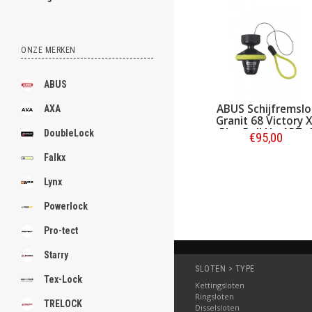
ONZE MERKEN
ABUS
ABUS Schijfremslo
AXA
Granit 68 Victory X
Plus Roll Up ART-
DoubleLock
€95,00
Falkx
Bestellen
Lynx
Powerlock
Pro-tect
Starry
SLOTEN > TYPE
Tex-Lock
Kettingsloten
Ringsloten
TRELOCK
Disselsloten