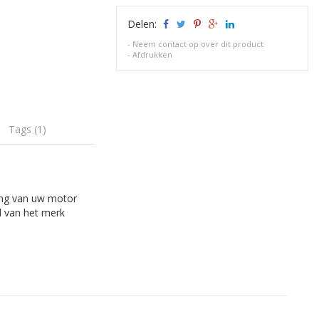
Delen:
-
Neem contact op over dit product
-
Afdrukken
Tags (1)
ing van uw motor
l van het merk