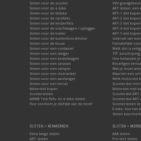
Sloten voor de scooter
VBV goedgekeurd
Sloten voor de e-bike
ART sloten: een 
Sloten voor de fatbike
ART-1 slot kopen
Sloten voor de racefiets
ART-2 slot kopen
Sloten voor de kinderfiets
ART-3 slot kopen
Sloten voor de vrachtwagen / oplegger
ART-4 slot kopen
Sloten voor de trailer
ART-5 slot kopen
Sloten voor de buitenboordmotor
Gebruik van een
Sloten voor de bouw
Fietsdiefstal vo
Sloten voor een container
Welk slot is veili
Sloten voor een steiger
TIP: beschrijvin
Sloten voor een bestelwagen
Hoe behandel je 
Sloten voor een caravan
Beveiligen terras
Sloten voor een camper
Wat je moet wete
Sloten voor een vloeranker
Waarom een schij
Sloten voor een aanhanger
Welk motorslot 
Sloten voor een terras
Scooterslot met
Motorslot kopen
Motorslot met k
Scootersloten
Scooterslot ART-
ANWB Test fiets- en e-bike sloten
Scooterslot ART-
Hoe voorkom je diefstal van de boot?
Scootersloten te
E-bike: hoe het b
Sloten keurmerke
SLOTEN > KENMERKEN
SLOTEN > MERK
Extra lange sloten
AXA sloten
ART-sloten
Pro-tect sloten