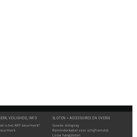
RK, VEILIGHEID, INFO
SLOTEN > ACCESSOIRES EN OVERIG
: wat is het ART-keurmerk?
Goede slotspray
 keurmerk
Reminderkabel voor schijfremslot
Losse hangsloten