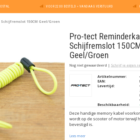
POSTNL
VOOR 22:00 BESTELD = VANDAAG VERSTUURD
 Schijfremslot 150CM Geel/Groen
Pro-tect Reminderka
Schijfremslot 150C
Geel/Groen
Nog niet gewaardeerd
|
Schrijf je eigen 
Artikelnummer:
EAN:
Levertijd:
Beschikbaarheid:
Deze handige memory kabel voorko
wordt op de scooter of motor terwijl 
bevestigd is.
Lees meer