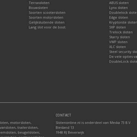
Terrassloten
ABUS sloten
Bouwsloten
Lynx sloten
Soorten scootersloten
Doublelock slote
Soorten motorsloten
Edge sloten
Gelijksluitende sloten
Kryptonite slote
Lang slot voor de boot
SXP sloten
Trelock sloten
Starry sloten
VWP sloten
XLC sloten
Steel security sl
De vele opties v
DoubleLock slote
CONTACT
sloten, motorsloten,
Slotenonline.nl is onderdeel van Media 73 B.V.
ansloten, trailersloten,
Biesland 13
fremsloten, beugelsloten,
1948 RJ Beverwijk