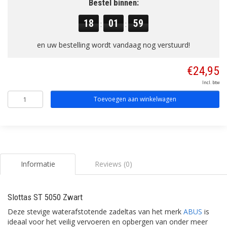
Bestel binnen:
18
01
59
:
:
en uw bestelling wordt vandaag nog verstuurd!
€24,95
Incl. btw
Toevoegen aan winkelwagen
Informatie
Reviews (0)
Slottas ST 5050 Zwart
Deze stevige waterafstotende zadeltas van het merk
ABUS
is
ideaal voor het veilig vervoeren en opbergen van onder meer