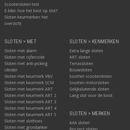
Scootersloten test
E-bike: hoe het best op slot?
Sloten keurmerken: het
overzicht
SLOTEN > MET
SLOTEN > KENMERKEN
Sloten met alarm
Extra lange sloten
Sloten met cijfercode
ART-sloten
Sloten met anti-picking
Terrassloten
cilinder
Bouwsloten
Sloten met keurmerk VBV
Soorten scootersloten
Sloten met keurmerk SCM
Soorten motorsloten
Sloten met keurmerk ART
Gelijksluitende sloten
Sloten met keurmerk ART 2
Lang slot voor de boot
Sloten met keurmerk ART 3
Sloten met keurmerk ART 4
SLOTEN > MERKEN
Sloten met keurmerk ART 5
Sloten met slothoes
AXA sloten
Sloten met grondanker
Pro-tect sloten