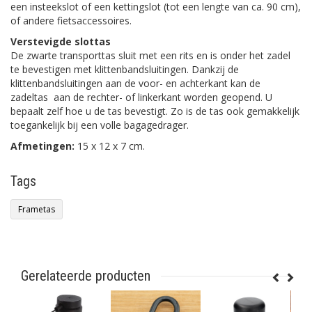
een insteekslot of een kettingslot (tot een lengte van ca. 90 cm),
of andere fietsaccessoires.
Verstevigde slottas
De zwarte transporttas sluit met een rits en is onder het zadel
te bevestigen met klittenbandsluitingen. Dankzij de
klittenbandsluitingen aan de voor- en achterkant kan de
zadeltas aan de rechter- of linkerkant worden geopend. U
bepaalt zelf hoe u de tas bevestigt. Zo is de tas ook gemakkelijk
toegankelijk bij een volle bagagedrager.
Afmetingen:
15 x 12 x 7 cm.
Tags
Frametas
Gerelateerde producten