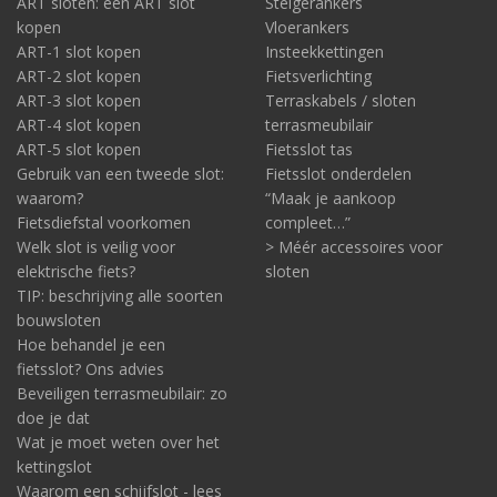
ART sloten: een ART slot
Steigerankers
kopen
Vloerankers
ART-1 slot kopen
Insteekkettingen
ART-2 slot kopen
Fietsverlichting
ART-3 slot kopen
Terraskabels / sloten
ART-4 slot kopen
terrasmeubilair
ART-5 slot kopen
Fietsslot tas
Gebruik van een tweede slot:
Fietsslot onderdelen
waarom?
“Maak je aankoop
Fietsdiefstal voorkomen
compleet…”
Welk slot is veilig voor
> Méér accessoires voor
elektrische fiets?
sloten
TIP: beschrijving alle soorten
bouwsloten
Hoe behandel je een
fietsslot? Ons advies
Beveiligen terrasmeubilair: zo
doe je dat
Wat je moet weten over het
kettingslot
Waarom een schijfslot - lees