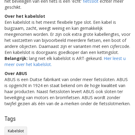
het beveiligen van een fiets is een 'echt'
fietsslot
echter meer
geschikt.
Over het
kabelslot
Een
kabelslot
is het meest flexibele type slot. Een kabel is
buigzaam, zacht, weegt weinig en kan gemakkelijk
meegenomen worden. Er zijn ook extra grote kabellengtes, voor
het vastzetten van bijvoorbeeld meerdere fietsen, een boot of
andere objecten. Daarnaast zijn er varianten met een cijfercode.
Een kabelslot is doorgaans goedkoper dan een kettingslot.
Belangrijk:
lang niet elk
kabelslot
is ART-gekeurd.
Hier leest u
meer over het kabelslot.
Over ABUS
ABUS is een Duitse fabrikant van onder meer fietssloten. ABUS
is opgericht in 1924 en staat bekend om de hoge kwaliteit van
haar producten. Naast fietssloten levert ABUS ook sloten ter
beveiliging van motors en bromfietsen. ABUS wordt zonder
twijfel gezien als één van de a-merken onder de fietsslotmerken.
Tags
Kabelslot