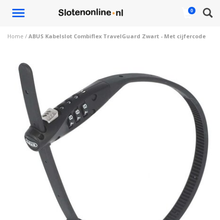
Toggle
0
navigation
Home
/
ABUS Kabelslot Combiflex TravelGuard Zwart - Met cijfercode