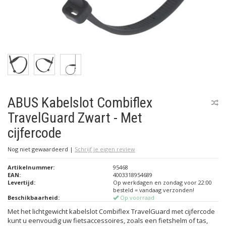
ABUS Kabelslot Combiflex
TravelGuard Zwart - Met
cijfercode
Nog niet gewaardeerd
|
Schrijf je eigen review
Artikelnummer:
95468
EAN:
4003318954689
Levertijd:
Op werkdagen en zondag voor 22:00
besteld = vandaag verzonden!
Beschikbaarheid:
Op voorraad
Met het lichtgewicht kabelslot Combiflex TravelGuard met cijfercode
kunt u eenvoudig uw fietsaccessoires, zoals een fietshelm of tas,