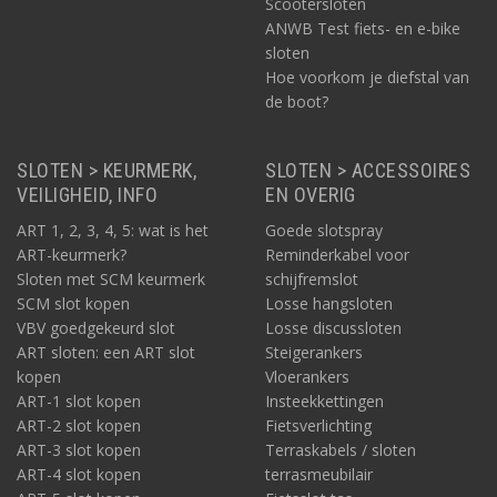
Scootersloten
ANWB Test fiets- en e-bike
sloten
Hoe voorkom je diefstal van
de boot?
SLOTEN > KEURMERK,
SLOTEN > ACCESSOIRES
VEILIGHEID, INFO
EN OVERIG
ART 1, 2, 3, 4, 5: wat is het
Goede slotspray
ART-keurmerk?
Reminderkabel voor
Sloten met SCM keurmerk
schijfremslot
SCM slot kopen
Losse hangsloten
VBV goedgekeurd slot
Losse discussloten
ART sloten: een ART slot
Steigerankers
kopen
Vloerankers
ART-1 slot kopen
Insteekkettingen
ART-2 slot kopen
Fietsverlichting
ART-3 slot kopen
Terraskabels / sloten
ART-4 slot kopen
terrasmeubilair