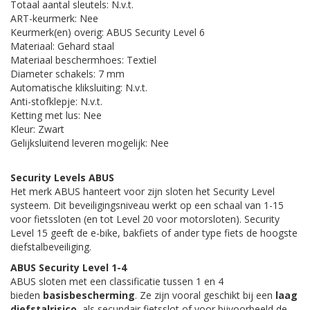
Totaal aantal sleutels: N.v.t.
ART-keurmerk: Nee
Keurmerk(en) overig: ABUS Security Level 6
Materiaal: Gehard staal
Materiaal beschermhoes: Textiel
Diameter schakels: 7 mm
Automatische kliksluiting: N.v.t.
Anti-stofklepje: N.v.t.
Ketting met lus: Nee
Kleur: Zwart
Gelijksluitend leveren mogelijk: Nee
Security Levels ABUS
Het merk ABUS hanteert voor zijn sloten het Security Level
systeem. Dit beveiligingsniveau werkt op een schaal van 1-15
voor fietssloten (en tot Level 20 voor motorsloten). Security
Level 15 geeft de e-bike, bakfiets of ander type fiets de hoogste
diefstalbeveiliging.
ABUS Security Level 1-4
ABUS sloten met een classificatie tussen 1 en 4
bieden
basisbescherming
. Ze zijn vooral geschikt bij een
laag
diefstalrisico
, als secundair fietsslot of voor bijvoorbeeld de