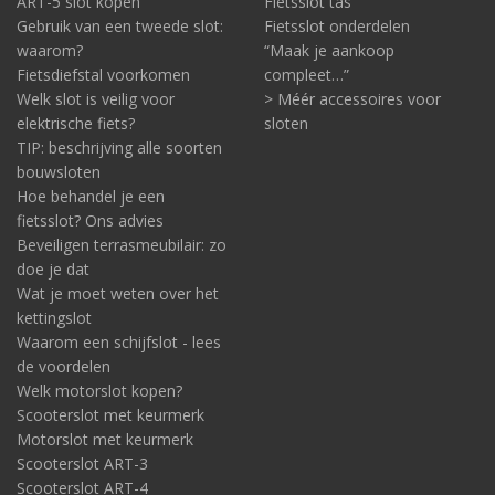
ART-5 slot kopen
Fietsslot tas
Gebruik van een tweede slot:
Fietsslot onderdelen
waarom?
“Maak je aankoop
Fietsdiefstal voorkomen
compleet…”
Welk slot is veilig voor
> Méér accessoires voor
elektrische fiets?
sloten
TIP: beschrijving alle soorten
bouwsloten
Hoe behandel je een
fietsslot? Ons advies
Beveiligen terrasmeubilair: zo
doe je dat
Wat je moet weten over het
kettingslot
Waarom een schijfslot - lees
de voordelen
Welk motorslot kopen?
Scooterslot met keurmerk
Motorslot met keurmerk
Scooterslot ART-3
Scooterslot ART-4