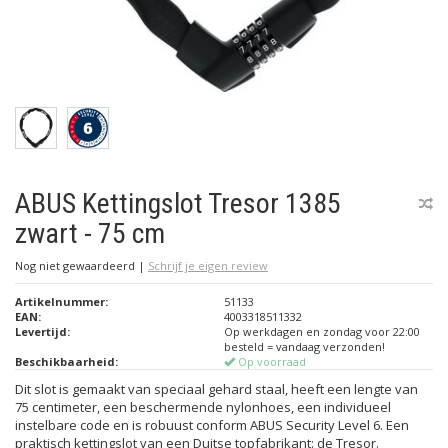
ABUS Kettingslot Tresor 1385
zwart - 75 cm
Nog niet gewaardeerd
|
Schrijf je eigen review
Artikelnummer:
51133
EAN:
4003318511332
Levertijd:
Op werkdagen en zondag voor 22:00
besteld = vandaag verzonden!
Beschikbaarheid:
Op voorraad
Dit slot is gemaakt van speciaal gehard staal, heeft een lengte van
75 centimeter, een beschermende nylonhoes, een individueel
instelbare code en is robuust conform ABUS Security Level 6. Een
praktisch kettingslot van een Duitse topfabrikant: de Tresor.