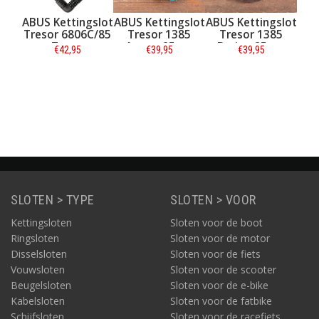
ngslot
ABUS Kettingslot
ABUS Kettingslot
ABUS Slotspray
L
06C/85
Tresor 1385
Tresor 1385
50 ml
t
Aqua - 85 cm
Bruin - 85 cm
5
€39,95
€39,95
€9,95
ie
Informatie
Informatie
Informatie
SLOTEN > TYPE
SLOTEN > VOOR
Kettingsloten
Sloten voor de boot
Ringsloten
Sloten voor de motor
Disselsloten
Sloten voor de fiets
Vouwsloten
Sloten voor de scooter
Beugelsloten
Sloten voor de e-bike
Kabelsloten
Sloten voor de fatbike
Schijfsloten
Sloten voor de racefiets