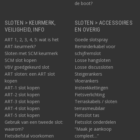
de boot?
SLOTEN > KEURMERK,
SLOTEN > ACCESSOIRES
VEILIGHEID, INFO
EN OVERIG
ART 1, 2, 3, 4, 5: wat is het
Goede slotspray
ART-keurmerk?
Reminderkabel voor
Sloten met SCM keurmerk
schijfremslot
SCM slot kopen
Losse hangsloten
VBV goedgekeurd slot
Losse discussloten
ART sloten: een ART slot
Steigerankers
kopen
Vloerankers
ART-1 slot kopen
Insteekkettingen
ART-2 slot kopen
Fietsverlichting
ART-3 slot kopen
Terraskabels / sloten
ART-4 slot kopen
terrasmeubilair
ART-5 slot kopen
Fietsslot tas
Gebruik van een tweede slot:
Fietsslot onderdelen
waarom?
“Maak je aankoop
Fietsdiefstal voorkomen
compleet…”