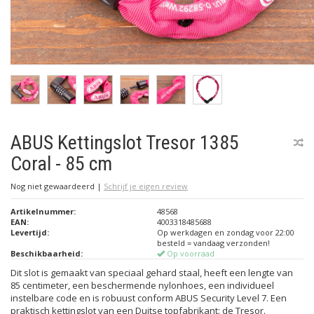
ABUS Kettingslot Tresor 1385
Coral - 85 cm
Nog niet gewaardeerd
|
Schrijf je eigen review
Artikelnummer:
48568
EAN:
4003318485688
Levertijd:
Op werkdagen en zondag voor 22:00
besteld = vandaag verzonden!
Beschikbaarheid:
Op voorraad
Dit slot is gemaakt van speciaal gehard staal, heeft een lengte van
85 centimeter, een beschermende nylonhoes, een individueel
instelbare code en is robuust conform ABUS Security Level 7. Een
praktisch kettingslot van een Duitse topfabrikant: de Tresor.