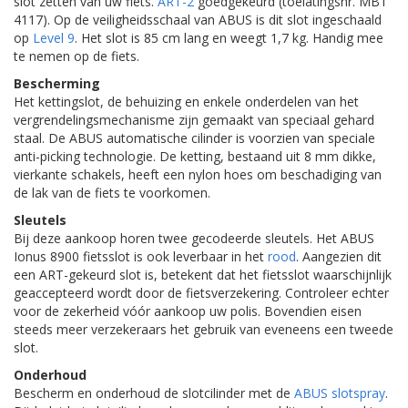
slot zetten van uw fiets.
ART-2
goedgekeurd (toelatingsnr. MBT
4117). Op de veiligheidsschaal van ABUS is dit slot ingeschaald
op
Level 9
. Het slot is 85 cm lang en weegt 1,7 kg. Handig mee
te nemen op de fiets.
Bescherming
Het kettingslot, de behuizing en enkele onderdelen van het
vergrendelingsmechanisme zijn gemaakt van speciaal gehard
staal. De ABUS automatische cilinder is voorzien van speciale
anti-picking technologie. De ketting, bestaand uit 8 mm dikke,
vierkante schakels, heeft een nylon hoes om beschadiging van
de lak van de fiets te voorkomen.
Sleutels
Bij deze aankoop horen twee gecodeerde sleutels. Het ABUS
Ionus 8900 fietsslot is ook leverbaar in het
rood
. Aangezien dit
een ART-gekeurd slot is, betekent dat het fietsslot waarschijnlijk
geaccepteerd wordt door de fietsverzekering. Controleer echter
voor de zekerheid vóór aankoop uw polis. Bovendien eisen
steeds meer verzekeraars het gebruik van eveneens een tweede
slot.
Onderhoud
Bescherm en onderhoud de slotcilinder met de
ABUS slotspray
.