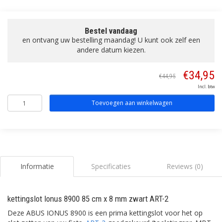
Bestel vandaag
en ontvang uw bestelling maandag! U kunt ook zelf een
andere datum kiezen.
€34,95
€44,95
Incl. btw
Toevoegen aan winkelwagen
Informatie
Specificaties
Reviews (0)
kettingslot Ionus 8900 85 cm x 8 mm zwart ART-2
Deze ABUS IONUS 8900 is een prima kettingslot voor het op