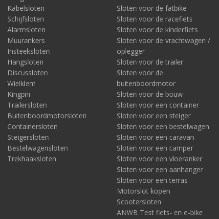
Kabelsloten
Sloten voor de fatbike
Schijfsloten
Sloten voor de racefiets
Alarmsloten
Sloten voor de kinderfiets
Muurankers
Sloten voor de vrachtwagen /
Insteeksloten
oplegger
Hangsloten
Sloten voor de trailer
Discussloten
Sloten voor de
Wielklem
buitenboordmotor
Kingpin
Sloten voor de bouw
Trailersloten
Sloten voor een container
Buitenboordmotorsloten
Sloten voor een steiger
Containersloten
Sloten voor een bestelwagen
Steigersloten
Sloten voor een caravan
Bestelwagensloten
Sloten voor een camper
Trekhaaksloten
Sloten voor een vloeranker
Sloten voor een aanhanger
Sloten voor een terras
Motorslot kopen
Scootersloten
ANWB Test fiets- en e-bike