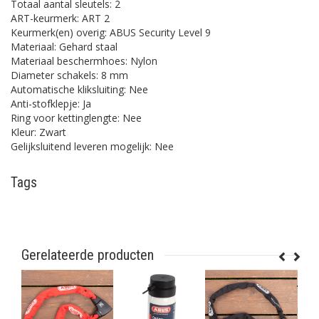
Totaal aantal sleutels: 2
ART-keurmerk: ART 2
Keurmerk(en) overig: ABUS Security Level 9
Materiaal: Gehard staal
Materiaal beschermhoes: Nylon
Diameter schakels: 8 mm
Automatische kliksluiting: Nee
Anti-stofklepje: Ja
Ring voor kettinglengte: Nee
Kleur: Zwart
Gelijksluitend leveren mogelijk: Nee
Tags
Gerelateerde producten