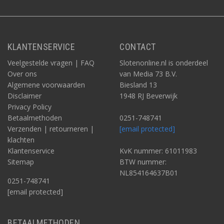
KLANTENSERVICE
CONTACT
Veelgestelde vragen | FAQ
Slotenonline.nl is onderdeel
Over ons
van Media 73 B.V.
Algemene voorwaarden
Biesland 13
Disclaimer
1948 RJ Beverwijk
Privacy Policy
Betaalmethoden
0251-748741
Verzenden | retourneren |
[email protected]
klachten
Klantenservice
KvK nummer: 61011983
Sitemap
BTW nummer:
NL854164637B01
0251-748741
[email protected]
BETAALMETHODEN