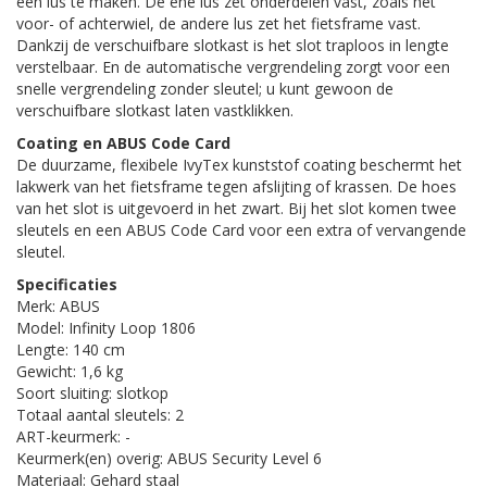
een lus te maken. De ene lus zet onderdelen vast, zoals het
voor- of achterwiel, de andere lus zet het fietsframe vast.
Dankzij de verschuifbare slotkast is het slot traploos in lengte
verstelbaar. En de automatische vergrendeling zorgt voor een
snelle vergrendeling zonder sleutel; u kunt gewoon de
verschuifbare slotkast laten vastklikken.
Coating en ABUS Code Card
De duurzame, flexibele IvyTex kunststof coating beschermt het
lakwerk van het fietsframe tegen afslijting of krassen. De hoes
van het slot is uitgevoerd in het zwart. Bij het slot komen twee
sleutels en een ABUS Code Card voor een extra of vervangende
sleutel.
Specificaties
Merk: ABUS
Model: Infinity Loop 1806
Lengte: 140 cm
Gewicht: 1,6 kg
Soort sluiting: slotkop
Totaal aantal sleutels: 2
ART-keurmerk: -
Keurmerk(en) overig: ABUS Security Level 6
Materiaal: Gehard staal