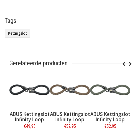
Tags
Kettingslot
Gerelateerde producten
ngslot
ABUS Kettingslot
ABUS Kettingslot
ABUS Slotspray
AB
Loop
Infinity Loop
Infinity Loop
50 ml
Zwart
1806/140
1806/140 Slow
4
€52,95
€52,95
€9,95
Autumn Orange
Green
S