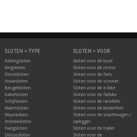
ie
Informatie
Informatie
Informatie
SLOTEN > TYPE
SLOTEN > VOOR
Kettingsloten
Sloten voor de boot
Ringsloten
Sloten voor de motor
Disselsloten
Sloten voor de fiets
Vouwsloten
Sloten voor de scooter
Beugelsloten
Sloten voor de e-bike
Kabelsloten
Sloten voor de fatbike
Schijfsloten
Sloten voor de racefiets
Alarmsloten
Sloten voor de kinderfiets
Muurankers
Sloten voor de vrachtwagen /
Insteeksloten
oplegger
Hangsloten
Sloten voor de trailer
Discussloten
Sloten voor de