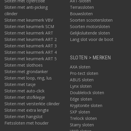
Sloten met cijfercode
ART-sloten
Sloten met anti-picking
Terrassloten
cilinder
Bouwsloten
Sloten met keurmerk VBV
Soorten scootersloten
Sloten met keurmerk SCM
Soorten motorsloten
Sloten met keurmerk ART
Gelijksluitende sloten
Sloten met keurmerk ART 2
Lang slot voor de boot
Sloten met keurmerk ART 3
Sloten met keurmerk ART 4
SLOTEN > MERKEN
Sloten met keurmerk ART 5
Sloten met slothoes
AXA sloten
Sloten met grondanker
Pro-tect sloten
Sloten met loop, ring, lus
ABUS sloten
Sloten met tasje
Lynx sloten
Sloten met auto-click
Doublelock sloten
Sloten met stofklepje
Edge sloten
Sloten met versterkte cilinder
Kryptonite sloten
Sloten met extra lengte
SXP sloten
Sloten met hangslot
Trelock sloten
Fietssloten met houder
Starry sloten