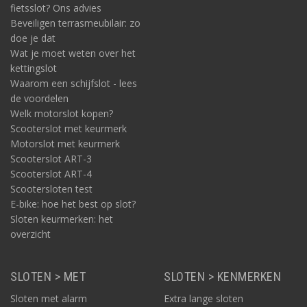
fietsslot? Ons advies
Beveiligen terrasmeubilair: zo
doe je dat
Wat je moet weten over het
kettingslot
Waarom een schijfslot - lees
de voordelen
Welk motorslot kopen?
Scooterslot met keurmerk
Motorslot met keurmerk
Scooterslot ART-3
Scooterslot ART-4
Scootersloten test
E-bike: hoe het best op slot?
Sloten keurmerken: het
overzicht
SLOTEN > MET
SLOTEN > KENMERKEN
Sloten met alarm
Extra lange sloten