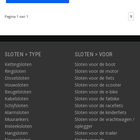
Pagina 1 van 1
1
SLOTEN > TYPE
SLOTEN > VOOR
Kettingsloten
Sloten voor de boot
Ringsloten
Sloten voor de motor
Disselsloten
Sloten voor de fiets
Vouwsloten
Sloten voor de scooter
Beugelsloten
Sloten voor de e-bike
Kabelsloten
Sloten voor de fatbike
Schijfsloten
Sloten voor de racefiets
Alarmsloten
Sloten voor de kinderfiets
Muurankers
Sloten voor de vrachtwagen /
Insteeksloten
oplegger
Hangsloten
Sloten voor de trailer
Discussloten
Sloten voor de