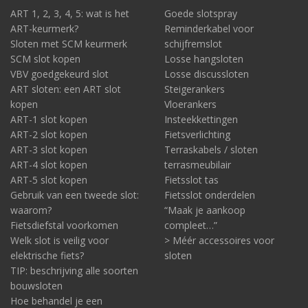
ART 1, 2, 3, 4, 5: wat is het
Goede slotspray
ART-keurmerk?
Reminderkabel voor
Sloten met SCM keurmerk
schijfremslot
SCM slot kopen
Losse hangsloten
VBV goedgekeurd slot
Losse discussloten
ART sloten: een ART slot
Steigerankers
kopen
Vloerankers
ART-1 slot kopen
Insteekkettingen
ART-2 slot kopen
Fietsverlichting
ART-3 slot kopen
Terraskabels / sloten
ART-4 slot kopen
terrasmeubilair
ART-5 slot kopen
Fietsslot tas
Gebruik van een tweede slot:
Fietsslot onderdelen
waarom?
“Maak je aankoop
Fietsdiefstal voorkomen
compleet…”
Welk slot is veilig voor
> Méér accessoires voor
elektrische fiets?
sloten
TIP: beschrijving alle soorten
bouwsloten
Hoe behandel je een