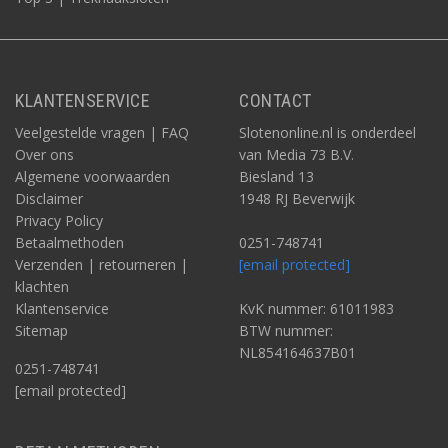
KLANTENSERVICE
CONTACT
Veelgestelde vragen | FAQ
Slotenonline.nl is onderdeel
Over ons
van Media 73 B.V.
Algemene voorwaarden
Biesland 13
Disclaimer
1948 RJ Beverwijk
Privacy Policy
Betaalmethoden
0251-748741
Verzenden | retourneren |
[email protected]
klachten
Klantenservice
KvK nummer: 61011983
Sitemap
BTW nummer:
NL854164637B01
0251-748741
[email protected]