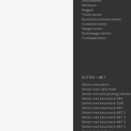
Discussloten
Wielklem
Kingpin
Trailersloten
Buitenboordmotorsloten
Containersloten
Steigersloten
Bestelwagensloten
Trekhaaksloten
SLOTEN > MET
Sloten met alarm
Sloten met cijfercode
Sloten met anti-picking cilinder
Sloten met keurmerk VBV
Sloten met keurmerk SCM
Sloten met keurmerk ART
Sloten met keurmerk ART 2
Sloten met keurmerk ART 3
Sloten met keurmerk ART 4
Sloten met keurmerk ART 5