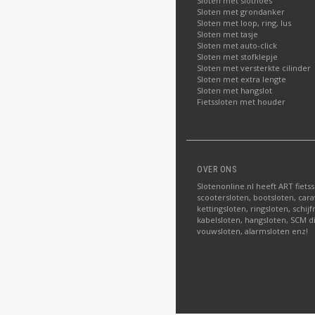
Sloten met slothoes
Sloten met grondanker
Sloten met loop, ring, lus
Sloten met tasje
Sloten met auto-click
Sloten met stofklepje
Sloten met versterkte cilinder
Sloten met extra lengte
Sloten met hangslot
Fietssloten met houder
OVER ONS
Slotenonline.nl heeft ART fiets
scootersloten, bootsloten, carav
kettingsloten, ringsloten, schij
kabelsloten, hangsloten, SCM di
vouwsloten, alarmsloten enz!