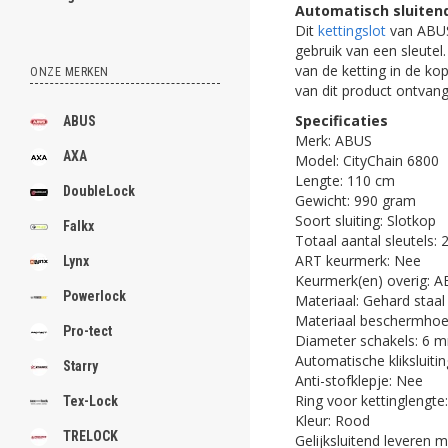
Automatisch sluitend
Dit
kettingslot
van ABUS 
gebruik van een sleutel.
van de ketting in de kop
ONZE MERKEN
van dit product ontvang
Specificaties
ABUS
Merk: ABUS
AXA
Model: CityChain 6800
Lengte: 110 cm
DoubleLock
Gewicht: 990 gram
Soort sluiting: Slotkop
Falkx
Totaal aantal sleutels: 
ART keurmerk: Nee
Lynx
Keurmerk(en) overig: A
Powerlock
Materiaal: Gehard staal
Materiaal beschermhoes
Pro-tect
Diameter schakels: 6 
Automatische kliksluitin
Starry
Anti-stofklepje: Nee
Ring voor kettinglengte
Tex-Lock
Kleur: Rood
TRELOCK
Gelijksluitend leveren m