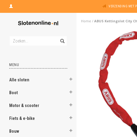
VERZENDING MET 
Home
/
ABUS Kettingslot City C
MENU
Alle sloten
Boot
Motor & scooter
Fiets & e-bike
Bouw