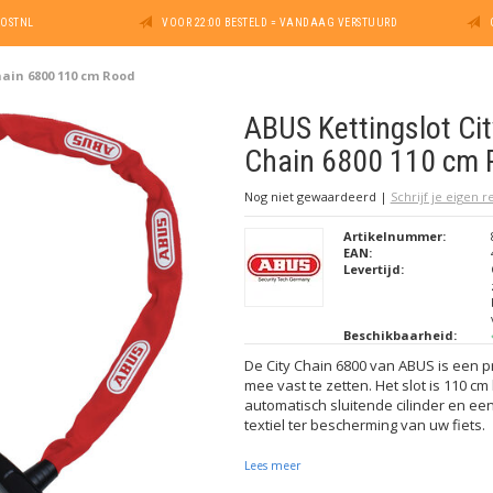
POSTNL
VOOR 22:00 BESTELD = VANDAAG VERSTUURD
hain 6800 110 cm Rood
ABUS Kettingslot Cit
Chain 6800 110 cm 
Nog niet gewaardeerd
|
Schrijf je eigen 
Artikelnummer:
EAN:
Levertijd:
Beschikbaarheid:
De City Chain 6800 van ABUS is een p
mee vast te zetten. Het slot is 110 cm
automatisch sluitende cilinder en ee
textiel ter bescherming van uw fiets.
Lees meer