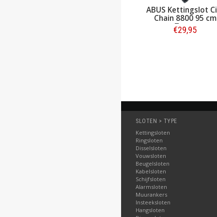
ABUS Kettingslot
ABUS Kettingslot Ci
Goose Lock 4204K/110
Chain 8800 95 cm
Rosemauve - Security
Zwart
€49,95
€29,95
€64,95
Level 6
Bestellen
Bestellen
SLOTEN > TYPE
Kettingsloten
Ringsloten
Disselsloten
Vouwsloten
Beugelsloten
Kabelsloten
Schijfsloten
Alarmsloten
Muurankers
Insteeksloten
Hangsloten