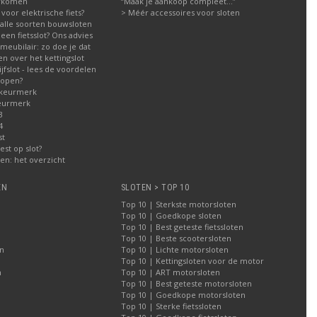
orkomen
“Maak je aankoop compleet…”
g voor elektrische fiets?
> Méér accessoires voor sloten
g alle soorten bouwsloten
een fietsslot? Ons advies
meubilair: zo doe je dat
n over het kettingslot
fslot - lees de voordelen
kopen?
 keurmerk
eurmerk
3
4
st
est op slot?
n: het overzicht
EN
SLOTEN > TOP 10
Top 10 | Sterkste motorsloten
Top 10 | Goedkope sloten
Top 10 | Best geteste fietssloten
Top 10 | Beste scootersloten
n
Top 10 | Lichte motorsloten
Top 10 | Kettingsloten voor de motor
n
Top 10 | ART motorsloten
Top 10 | Best geteste motorsloten
Top 10 | Goedkope motorsloten
Top 10 | Sterke fietssloten