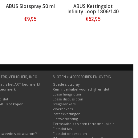
ABUS Slotspray 50 ml
ABUS Kettingslot
Fa
Infinity Loop 1806/140
Max
Black
€9,95
€52,95
Bestellen
Bestellen
RK, VEILIGHEID, INFO
SLOTEN > ACCESSOIRES EN OVERIG
: wat is het ART-keurmerk?
Goede slotspray
 keurmerk
Reminderkabel voor schijfremslot
Losse hangsloten
 slot
Losse discussloten
ART slot kopen
Steigerankers
Vloerankers
Insteekkettingen
Fietsverlichting
Terraskabels / sloten terrasmeubilair
Fietsslot tas
 tweede slot: waarom?
Fietsslot onderdelen