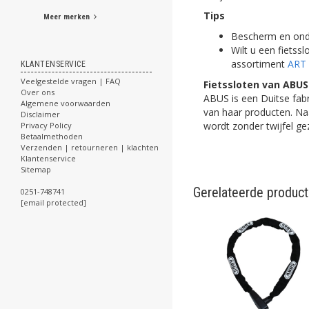
Tips
Meer merken
Bescherm en onde
Wilt u een fietss
assortiment
ART 
KLANTENSERVICE
Veelgestelde vragen | FAQ
Fietssloten van ABUS
Over ons
ABUS is een Duitse fabr
Algemene voorwaarden
van haar producten. Naa
Disclaimer
wordt zonder twijfel ge
Privacy Policy
Betaalmethoden
Verzenden | retourneren | klachten
Klantenservice
Sitemap
Gerelateerde produc
0251-748741
[email protected]