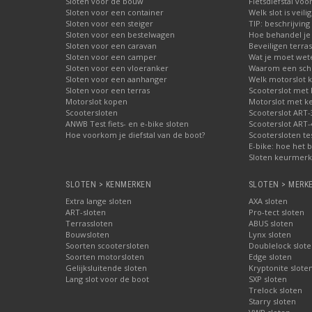
Sloten voor de bouw
Fietsdiefstal vo
Sloten voor een container
Welk slot is veili
Sloten voor een steiger
TIP: beschrijvin
Sloten voor een bestelwagen
Hoe behandel je 
Sloten voor een caravan
Beveiligen terras
Sloten voor een camper
Wat je moet wete
Sloten voor een vloeranker
Waarom een schij
Sloten voor een aanhanger
Welk motorslot 
Sloten voor een terras
Scooterslot met
Motorslot kopen
Motorslot met k
Scootersloten
Scooterslot ART-
ANWB Test fiets- en e-bike sloten
Scooterslot ART-
Hoe voorkom je diefstal van de boot?
Scootersloten te
E-bike: hoe het b
Sloten keurmerke
SLOTEN > KENMERKEN
SLOTEN > MERK
Extra lange sloten
AXA sloten
ART-sloten
Pro-tect sloten
Terrassloten
ABUS sloten
Bouwsloten
Lynx sloten
Soorten scootersloten
Doublelock slote
Soorten motorsloten
Edge sloten
Gelijksluitende sloten
Kryptonite slote
Lang slot voor de boot
SXP sloten
Trelock sloten
Starry sloten