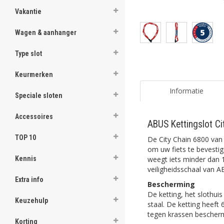
Vakantie
Wagen & aanhanger
Type slot
Keurmerken
Informatie
Speciale sloten
Accessoires
ABUS Kettingslot C
TOP 10
De City Chain 6800 va
om uw fiets te bevestig
weegt iets minder dan 1
Kennis
veiligheidsschaal van A
Extra info
Bescherming
De ketting, het slothu
Keuzehulp
staal. De ketting heeft
tegen krassen bescher
Korting