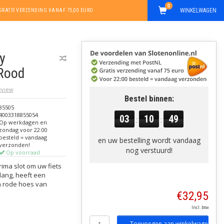
0
WINKELWAGEN
GRATIS VERZENDING VANAF 75,00 EURO
y
Rood
review
Bestel binnen:
85505
4003318855054
03
10
48
:
:
Op werkdagen en
zondag voor 22:00
besteld = vandaag
en uw bestelling wordt vandaag
verzonden!
nog verstuurd!
Op voorraad
rima slot om uw fiets
 lang, heeft een
n rode hoes van
€32,95
Incl. btw
Toevoegen aan winkelwagen