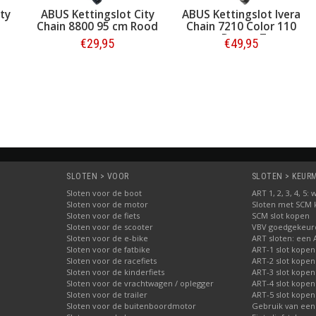
ty
ABUS Kettingslot City
ABUS Kettingslot Ivera
Chain 8800 95 cm Rood
Chain 7210 Color 110
cm Desert Tan
€29,95
€49,95
Bestellen
Bestellen
SLOTEN > VOOR
SLOTEN > KEURME
Sloten voor de boot
ART 1, 2, 3, 4, 5
Sloten voor de motor
Sloten met SCM
Sloten voor de fiets
SCM slot kopen
Sloten voor de scooter
VBV goedgekeurd
Sloten voor de e-bike
ART sloten: een 
Sloten voor de fatbike
ART-1 slot kopen
Sloten voor de racefiets
ART-2 slot kopen
Sloten voor de kinderfiets
ART-3 slot kopen
Sloten voor de vrachtwagen / oplegger
ART-4 slot kopen
Sloten voor de trailer
ART-5 slot kopen
Sloten voor de buitenboordmotor
Gebruik van een