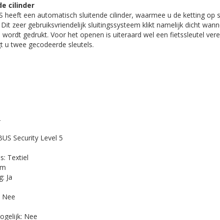
e cilinder
heeft een automatisch sluitende cilinder, waarmee u de ketting op s
 Dit zeer gebruiksvriendelijk sluitingssysteem klikt namelijk dicht wann
 wordt gedrukt. Voor het openen is uiteraard wel een fietssleutel vere
t u twee gecodeerde sleutels.
2
BUS Security Level 5
: Textiel
mm
g: Ja
: Nee
ogelijk: Nee