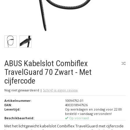
ABUS Kabelslot Combiflex
TravelGuard 70 Zwart - Met
cijfercode
Nog niet gewaardeerd
|
Schrijf je eigen review
Artikelnummer:
10094792-01
EAN:
4003318947926
Levertijd:
Op werkdagen en zondag voor 22:00
besteld = vandaag verzonden!
Beschikbaarheid:
Op voorraad
Met het lichtgewicht kabelslot Combiflex TravelGuard met cijfercode