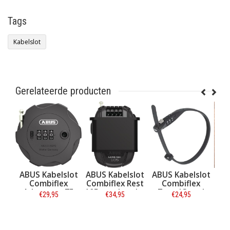
Tags
Kabelslot
Gerelateerde producten
Kabelslot
ABUS Kabelslot
ABUS Kabelslot
ABUS Kabelsl
mbiflex
Combiflex Rest
Combiflex
Sportflex
nture 75
105 met houder
TravelGuard
2504/90
€29,95
€34,95
€24,95
€39,95
Zwart
45cm Zwart
formatie
Informatie
Informatie
Informatie