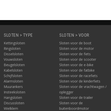
SLOTEN > TYPE
SLOTEN > VOOR
Kettingsloten
Sloten voor de boot
Ringsloten
Sloten voor de motor
Disselsloten
Sloten voor de fiets
Vouwsloten
Sloten voor de scooter
Beugelsloten
Sloten voor de e-bike
Kabelsloten
Sloten voor de fatbike
Schijfsloten
Sloten voor de racefiets
Alarmsloten
Sloten voor de kinderfiets
Muurankers
Sloten voor de vrachtwagen /
Insteeksloten
oplegger
Hangsloten
Sloten voor de trailer
Discussloten
Sloten voor de
Wielklem
buitenboordmotor