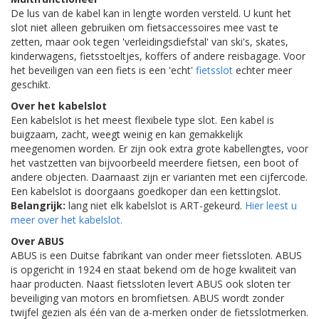
De lus van de kabel kan in lengte worden versteld. U kunt het
slot niet alleen gebruiken om fietsaccessoires mee vast te
zetten, maar ook tegen 'verleidingsdiefstal' van ski's, skates,
kinderwagens, fietsstoeltjes, koffers of andere reisbagage. Voor
het beveiligen van een fiets is een 'echt'
fietsslot
echter meer
geschikt.
Over het
kabelslot
Een
kabelslot
is het meest flexibele type slot. Een kabel is
buigzaam, zacht, weegt weinig en kan gemakkelijk
meegenomen worden. Er zijn ook extra grote kabellengtes, voor
het vastzetten van bijvoorbeeld meerdere fietsen, een boot of
andere objecten. Daarnaast zijn er varianten met een cijfercode.
Een kabelslot is doorgaans goedkoper dan een kettingslot.
Belangrijk:
lang niet elk
kabelslot
is ART-gekeurd.
Hier leest u
meer over het kabelslot.
Over ABUS
ABUS is een Duitse fabrikant van onder meer fietssloten. ABUS
is opgericht in 1924 en staat bekend om de hoge kwaliteit van
haar producten. Naast fietssloten levert ABUS ook sloten ter
beveiliging van motors en bromfietsen. ABUS wordt zonder
twijfel gezien als één van de a-merken onder de fietsslotmerken.