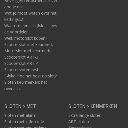
Beveiligen terrasmeubilair: zo
doe je dat
Wat je moet weten over het
kettingslot
Waarom een schijfslot - lees
de voordelen
Welk motorslot kopen?
Scooterslot met keurmerk
Motorslot met keurmerk
Scooterslot ART-3
Scooterslot ART-4
Scootersloten test
E-bike: hoe het best op slot?
Sloten keurmerken: het
overzicht
SLOTEN > MET
SLOTEN > KENMERKEN
Sloten met alarm
Extra lange sloten
Sloten met cijfercode
ART-sloten
Sloten met anti-picking
Terrassloten