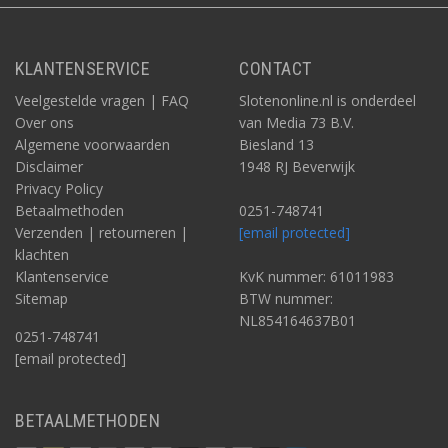
KLANTENSERVICE
CONTACT
Veelgestelde vragen | FAQ
Slotenonline.nl is onderdeel
Over ons
van Media 73 B.V.
Algemene voorwaarden
Biesland 13
Disclaimer
1948 RJ Beverwijk
Privacy Policy
Betaalmethoden
0251-748741
Verzenden | retourneren |
[email protected]
klachten
Klantenservice
KvK nummer: 61011983
Sitemap
BTW nummer:
NL854164637B01
0251-748741
[email protected]
BETAALMETHODEN