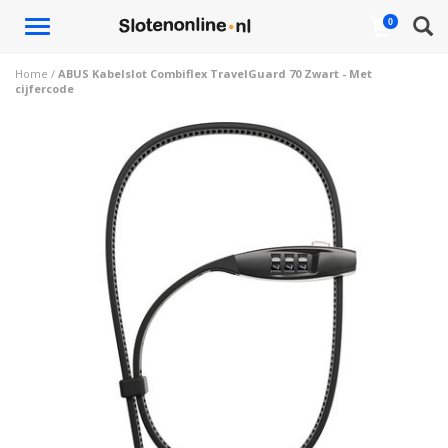
Toggle
0
navigation
Home
/
ABUS Kabelslot Combiflex TravelGuard 70 Zwart - Met
cijfercode