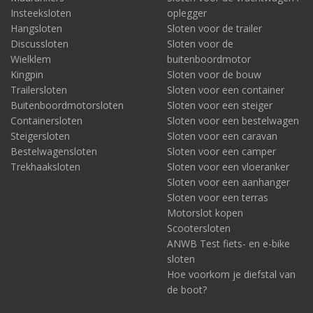
Insteeksloten
oplegger
Hangsloten
Sloten voor de trailer
Discussloten
Sloten voor de
Wielklem
buitenboordmotor
Kingpin
Sloten voor de bouw
Trailersloten
Sloten voor een container
Buitenboordmotorsloten
Sloten voor een steiger
Containersloten
Sloten voor een bestelwagen
Steigersloten
Sloten voor een caravan
Bestelwagensloten
Sloten voor een camper
Trekhaaksloten
Sloten voor een vloeranker
Sloten voor een aanhanger
Sloten voor een terras
Motorslot kopen
Scootersloten
ANWB Test fiets- en e-bike
sloten
Hoe voorkom je diefstal van
de boot?