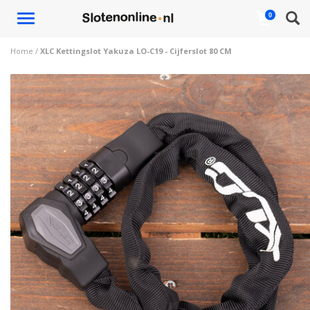
Toggle
0
navigation
Home
/
XLC Kettingslot Yakuza LO-C19 - Cijferslot 80 CM