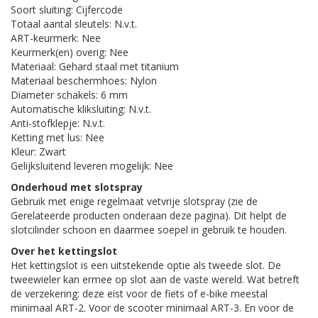
Soort sluiting: Cijfercode
Totaal aantal sleutels: N.v.t.
ART-keurmerk: Nee
Keurmerk(en) overig: Nee
Materiaal: Gehard staal met titanium
Materiaal beschermhoes: Nylon
Diameter schakels: 6 mm
Automatische kliksluiting: N.v.t.
Anti-stofklepje: N.v.t.
Ketting met lus: Nee
Kleur: Zwart
Gelijksluitend leveren mogelijk: Nee
Onderhoud met slotspray
Gebruik met enige regelmaat vetvrije slotspray (zie de
Gerelateerde producten onderaan deze pagina). Dit helpt de
slotcilinder schoon en daarmee soepel in gebruik te houden.
Over het kettingslot
Het kettingslot is een uitstekende optie als tweede slot. De
tweewieler kan ermee op slot aan de vaste wereld. Wat betreft
de verzekering: deze eist voor de fiets of e-bike meestal
minimaal ART-2. Voor de scooter minimaal ART-3. En voor de