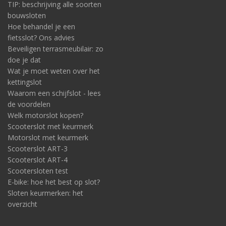
TIP: beschrijving alle soorten
bouwsloten
Hoe behandel je een
fietsslot? Ons advies
Beveiligen terrasmeubilair: zo
doe je dat
Wat je moet weten over het
kettingslot
Waarom een schijfslot - lees
de voordelen
Welk motorslot kopen?
Scooterslot met keurmerk
Motorslot met keurmerk
Scooterslot ART-3
Scooterslot ART-4
Scootersloten test
E-bike: hoe het best op slot?
Sloten keurmerken: het
overzicht