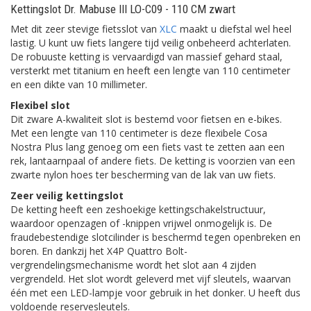
Kettingslot Dr. Mabuse III LO-C09 - 110 CM zwart
Met dit zeer stevige fietsslot van
XLC
maakt u diefstal wel heel
lastig. U kunt uw fiets langere tijd veilig onbeheerd achterlaten.
De robuuste ketting is vervaardigd van massief gehard staal,
versterkt met titanium en heeft een lengte van 110 centimeter
en een dikte van 10 millimeter.
Flexibel slot
Dit zware A-kwaliteit slot is bestemd voor fietsen en e-bikes.
Met een lengte van 110 centimeter is deze flexibele Cosa
Nostra Plus lang genoeg om een fiets vast te zetten aan een
rek, lantaarnpaal of andere fiets. De ketting is voorzien van een
zwarte nylon hoes ter bescherming van de lak van uw fiets.
Zeer veilig kettingslot
De ketting heeft een zeshoekige kettingschakelstructuur,
waardoor openzagen of -knippen vrijwel onmogelijk is. De
fraudebestendige slotcilinder is beschermd tegen openbreken en
boren. En dankzij het X4P Quattro Bolt-
vergrendelingsmechanisme wordt het slot aan 4 zijden
vergrendeld. Het slot wordt geleverd met vijf sleutels, waarvan
één met een LED-lampje voor gebruik in het donker. U heeft dus
voldoende reservesleutels.