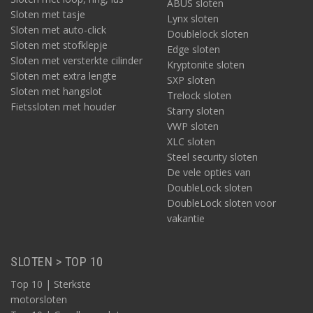
ABUS sloten
Sloten met tasje
Lynx sloten
Sloten met auto-click
Doublelock sloten
Sloten met stofklepje
Edge sloten
Sloten met versterkte cilinder
Kryptonite sloten
Sloten met extra lengte
SXP sloten
Sloten met hangslot
Trelock sloten
Fietssloten met houder
Starry sloten
VWP sloten
XLC sloten
Steel security sloten
De vele opties van
DoubleLock sloten
DoubleLock sloten voor
vakantie
SLOTEN > TOP 10
Top 10 | Sterkste
motorsloten