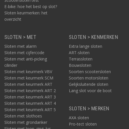
Scootersloten test
E-bike: hoe het best op slot?
Sloten keurmerken: het
overzicht
SLOTEN > MET
SLOTEN > KENMERKEN
Sloten met alarm
Extra lange sloten
Sloten met cijfercode
ART-sloten
Sloten met anti-picking
Terrassloten
cilinder
Bouwsloten
Sloten met keurmerk VBV
Soorten scootersloten
Sloten met keurmerk SCM
Soorten motorsloten
Sloten met keurmerk ART
Gelijksluitende sloten
Sloten met keurmerk ART 2
Lang slot voor de boot
Sloten met keurmerk ART 3
Sloten met keurmerk ART 4
SLOTEN > MERKEN
Sloten met keurmerk ART 5
Sloten met slothoes
AXA sloten
Sloten met grondanker
Pro-tect sloten
Sloten met loop, ring, lus