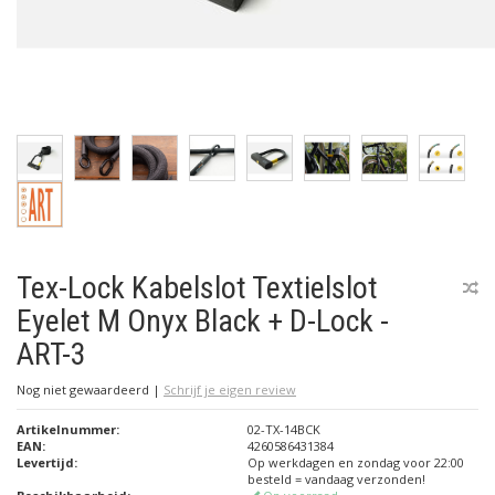
Tex-Lock Kabelslot Textielslot
Eyelet M Onyx Black + D-Lock -
ART-3
Nog niet gewaardeerd
|
Schrijf je eigen review
Artikelnummer:
02-TX-14BCK
EAN:
4260586431384
Levertijd:
Op werkdagen en zondag voor 22:00
besteld = vandaag verzonden!