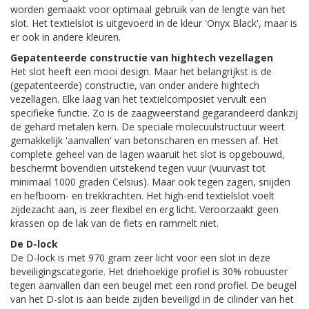
worden gemaakt voor optimaal gebruik van de lengte van het
slot. Het textielslot is uitgevoerd in de kleur 'Onyx Black', maar is
er ook in andere kleuren.
Gepatenteerde constructie van hightech vezellagen
Het slot heeft een mooi design. Maar het belangrijkst is de
(gepatenteerde) constructie, van onder andere hightech
vezellagen. Elke laag van het textielcomposiet vervult een
specifieke functie. Zo is de zaagweerstand gegarandeerd dankzij
de gehard metalen kern. De speciale molecuulstructuur weert
gemakkelijk 'aanvallen' van betonscharen en messen af. Het
complete geheel van de lagen waaruit het slot is opgebouwd,
beschermt bovendien uitstekend tegen vuur (vuurvast tot
minimaal 1000 graden Celsius). Maar ook tegen zagen, snijden
en hefboom- en trekkrachten. Het high-end textielslot voelt
zijdezacht aan, is zeer flexibel en erg licht. Veroorzaakt geen
krassen op de lak van de fiets en rammelt niet.
De D-lock
De D-lock is met 970 gram zeer licht voor een slot in deze
beveiligingscategorie. Het driehoekige profiel is 30% robuuster
tegen aanvallen dan een beugel met een rond profiel. De beugel
van het D-slot is aan beide zijden beveiligd in de cilinder van het