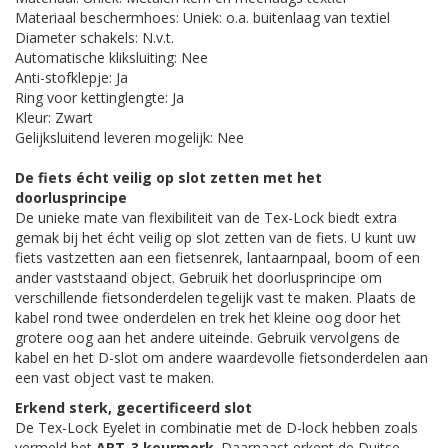
Materiaal beschermhoes: Uniek: o.a. buitenlaag van textiel
Diameter schakels: N.v.t.
Automatische kliksluiting: Nee
Anti-stofklepje: Ja
Ring voor kettinglengte: Ja
Kleur: Zwart
Gelijksluitend leveren mogelijk: Nee
De fiets écht veilig op slot zetten met het
doorlusprincipe
De unieke mate van flexibiliteit van de Tex-Lock biedt extra
gemak bij het écht veilig op slot zetten van de fiets. U kunt uw
fiets vastzetten aan een fietsenrek, lantaarnpaal, boom of een
ander vaststaand object. Gebruik het doorlusprincipe om
verschillende fietsonderdelen tegelijk vast te maken. Plaats de
kabel rond twee onderdelen en trek het kleine oog door het
grotere oog aan het andere uiteinde. Gebruik vervolgens de
kabel en het D-slot om andere waardevolle fietsonderdelen aan
een vast object vast te maken.
Erkend sterk, gecertificeerd slot
De Tex-Lock Eyelet in combinatie met de D-lock hebben zoals
vermeld het
ART-3 keurmerk
. Daarnaast erkent de Duitse