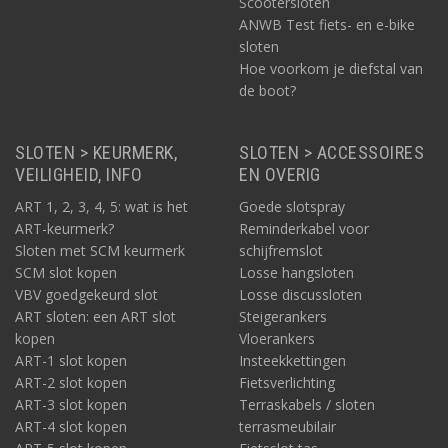
Scootersloten
ANWB Test fiets- en e-bike
sloten
Hoe voorkom je diefstal van
de boot?
SLOTEN > KEURMERK,
SLOTEN > ACCESSOIRES
VEILIGHEID, INFO
EN OVERIG
ART 1, 2, 3, 4, 5: wat is het
Goede slotspray
ART-keurmerk?
Reminderkabel voor
Sloten met SCM keurmerk
schijfremslot
SCM slot kopen
Losse hangsloten
VBV goedgekeurd slot
Losse discussloten
ART sloten: een ART slot
Steigerankers
kopen
Vloerankers
ART-1 slot kopen
Insteekkettingen
ART-2 slot kopen
Fietsverlichting
ART-3 slot kopen
Terraskabels / sloten
ART-4 slot kopen
terrasmeubilair