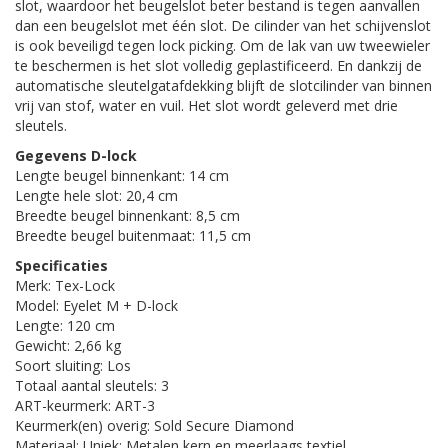
slot, waardoor het beugelslot beter bestand is tegen aanvallen
dan een beugelslot met één slot. De cilinder van het schijvenslot
is ook beveiligd tegen lock picking. Om de lak van uw tweewieler
te beschermen is het slot volledig geplastificeerd. En dankzij de
automatische sleutelgatafdekking blijft de slotcilinder van binnen
vrij van stof, water en vuil. Het slot wordt geleverd met drie
sleutels.
Gegevens D-lock
Lengte beugel binnenkant: 14 cm
Lengte hele slot: 20,4 cm
Breedte beugel binnenkant: 8,5 cm
Breedte beugel buitenmaat: 11,5 cm
Specificaties
Merk: Tex-Lock
Model: Eyelet M + D-lock
Lengte: 120 cm
Gewicht: 2,66 kg
Soort sluiting: Los
Totaal aantal sleutels: 3
ART-keurmerk: ART-3
Keurmerk(en) overig: Sold Secure Diamond
Materiaal: Uniek: Metalen kern en meerlaags textiel