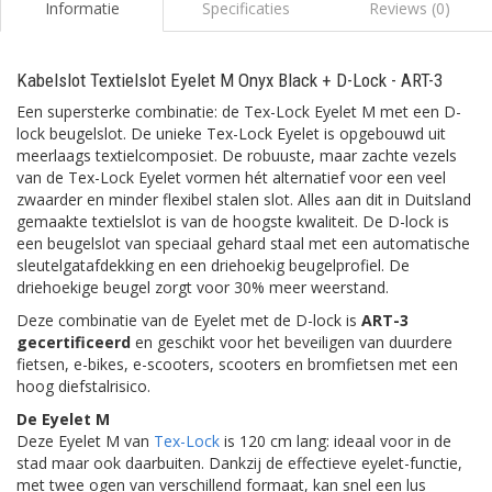
Informatie
Specificaties
Reviews (0)
Kabelslot Textielslot Eyelet M Onyx Black + D-Lock - ART-3
Een supersterke combinatie: de Tex-Lock Eyelet M met een D-
lock beugelslot. De unieke Tex-Lock Eyelet is opgebouwd uit
meerlaags textielcomposiet. De robuuste, maar zachte vezels
van de Tex-Lock Eyelet vormen hét alternatief voor een veel
zwaarder en minder flexibel stalen slot. Alles aan dit in Duitsland
gemaakte textielslot is van de hoogste kwaliteit. De D-lock is
een beugelslot van speciaal gehard staal met een automatische
sleutelgatafdekking en een driehoekig beugelprofiel. De
driehoekige beugel zorgt voor 30% meer weerstand.
Deze combinatie van de Eyelet met de D-lock is
ART-3
gecertificeerd
en geschikt voor het beveiligen van duurdere
fietsen, e-bikes, e-scooters, scooters en bromfietsen met een
hoog diefstalrisico.
De Eyelet M
Deze Eyelet M van
Tex-Lock
is 120 cm lang: ideaal voor in de
stad maar ook daarbuiten. Dankzij de effectieve eyelet-functie,
met twee ogen van verschillend formaat, kan snel een lus