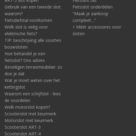
ART-5 slot kopen
Fietsslot tas
Gebruik van een tweede slot:
Fietsslot onderdelen
waarom?
“Maak je aankoop
Fietsdiefstal voorkomen
compleet…”
Welk slot is veilig voor
> Méér accessoires voor
elektrische fiets?
sloten
TIP: beschrijving alle soorten
bouwsloten
Hoe behandel je een
fietsslot? Ons advies
Beveiligen terrasmeubilair: zo
doe je dat
Wat je moet weten over het
kettingslot
Waarom een schijfslot - lees
de voordelen
Welk motorslot kopen?
Scooterslot met keurmerk
Motorslot met keurmerk
Scooterslot ART-3
Scooterslot ART-4