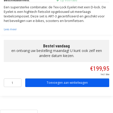
Beschikbaarheid:
Op voorraad
Een supersterke combinatie: de Tex-Lock Eyelet met een D-lock. De
Eyelet is een hightech fietsslot opgebouwd uit meerlaags
textielcomposiet. Deze set is ART-3 gecertificeerd en geschikt voor
het beveiligen van e-bikes, scooters en bromfietsen.
Lees meer
Bestel vandaag
en ontvang uw bestelling maandag! U kunt ook zelf een
andere datum kiezen.
€199,95
Incl. btw
Toevoegen aan winkelwagen