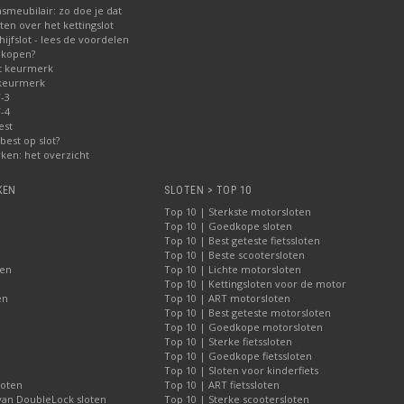
asmeubilair: zo doe je dat
en over het kettingslot
jfslot - lees de voordelen
 kopen?
t keurmerk
 keurmerk
-3
-4
est
best op slot?
ken: het overzicht
KEN
SLOTEN > TOP 10
Top 10 | Sterkste motorsloten
Top 10 | Goedkope sloten
Top 10 | Best geteste fietssloten
Top 10 | Beste scootersloten
ten
Top 10 | Lichte motorsloten
Top 10 | Kettingsloten voor de motor
en
Top 10 | ART motorsloten
Top 10 | Best geteste motorsloten
Top 10 | Goedkope motorsloten
Top 10 | Sterke fietssloten
Top 10 | Goedkope fietssloten
Top 10 | Sloten voor kinderfiets
loten
Top 10 | ART fietssloten
 van DoubleLock sloten
Top 10 | Sterke scootersloten