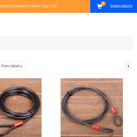
0
WINKELWAGEN
GRATIS VERZENDING VANAF 75,00 EURO
Foto-tabel
1