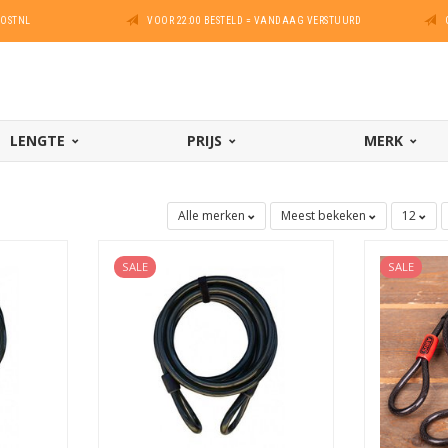
POSTNL
VOOR 22:00 BESTELD = VANDAAG VERSTUURD
LENGTE
PRIJS
MERK
Alle merken
Meest bekeken
12
SALE
SALE