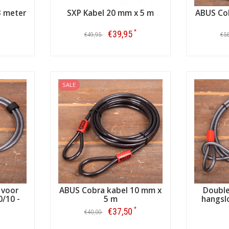
3 meter
SXP Kabel 20 mm x 5 m
ABUS Co
*
€39,95
€49,95
€5
Bestellen
SALE
 voor
ABUS Cobra kabel 10 mm x
Double
0/10 -
5 m
hangslo
*
€37,50
€40,00