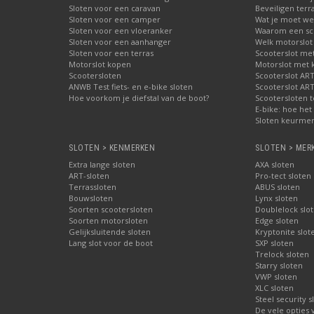
Sloten voor een caravan
Beveiligen terr
Sloten voor een camper
Wat je moet wet
Sloten voor een vloeranker
Waarom een schi
Sloten voor een aanhanger
Welk motorslot
Sloten voor een terras
Scooterslot me
Motorslot kopen
Motorslot met
Scootersloten
Scooterslot ART
ANWB Test fiets- en e-bike sloten
Scooterslot ART
Hoe voorkom je diefstal van de boot?
Scootersloten t
E-bike: hoe het 
Sloten keurmer
SLOTEN > KENMERKEN
SLOTEN > MER
Extra lange sloten
AXA sloten
ART-sloten
Pro-tect sloten
Terrassloten
ABUS sloten
Bouwsloten
Lynx sloten
Soorten scootersloten
Doublelock slo
Soorten motorsloten
Edge sloten
Gelijksluitende sloten
Kryptonite slot
Lang slot voor de boot
SXP sloten
Trelock sloten
Starry sloten
VWP sloten
XLC sloten
Steel security s
De vele opties