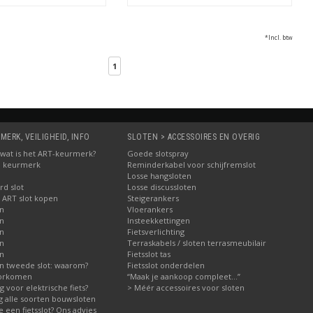
Bestellen
Bestellen
*Incl. btw
1
MERK, VEILIGHEID, INFO
SLOTEN > ACCESSOIRES EN OVERIG
5: wat is het ART-keurmerk?
Goede slotspray
M keurmerk
Reminderkabel voor schijfremslot
Losse hangsloten
d slot
Losse discussloten
 ART slot kopen
Steigerankers
en
Vloerankers
en
Insteekkettingen
en
Fietsverlichting
en
Terraskabels / sloten terrasmeubilair
en
Fietsslot tas
n tweede slot: waarom?
Fietsslot onderdelen
voorkomen
“Maak je aankoop compleet…”
ig voor elektrische fiets?
> Méér accessoires voor sloten
ng alle soorten bouwsloten
 een fietsslot? Ons advies