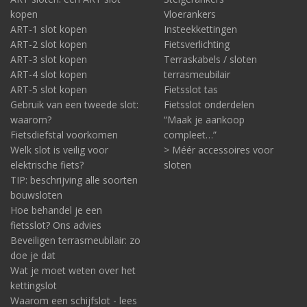
kopen
Vloerankers
ART-1 slot kopen
Insteekkettingen
ART-2 slot kopen
Fietsverlichting
ART-3 slot kopen
Terraskabels / sloten
ART-4 slot kopen
terrasmeubilair
ART-5 slot kopen
Fietsslot tas
Gebruik van een tweede slot:
Fietsslot onderdelen
waarom?
“Maak je aankoop
Fietsdiefstal voorkomen
compleet…”
Welk slot is veilig voor
> Méér accessoires voor
elektrische fiets?
sloten
TIP: beschrijving alle soorten
bouwsloten
Hoe behandel je een
fietsslot? Ons advies
Beveiligen terrasmeubilair: zo
doe je dat
Wat je moet weten over het
kettingslot
Waarom een schijfslot - lees