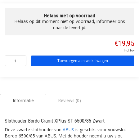
Helaas niet op voorraad
Helaas op dit moment niet op voorraad, informeer ons
naar de levertijd.
€19,95
Incl. btw
Toevoegen aan winkelwagen
Informatie
Reviews (0)
Slothouder Bordo Granit XPlus ST 6500/85 Zwart
Deze zwarte slothouder van
ABUS
is geschikt voor vouwslot
Bordo 6500/85 van ABUS. Met de houder neemt u uw slot