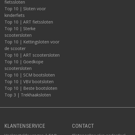
fietssloten
Top 10 | Sloten voor
kinderfiets
Top 10 | ART fietssloten
Top 10 | Sterke
scootersloten
Top 10 | Kettingsloten voor
de scooter
Top 10 | ART scootersloten
Top 10 | Goedkope
scootersloten
Top 10 | SCM bootsloten
Top 10 | VBV bootsloten
Top 10 | Beste bootsloten
Top 3 | Trekhaaksloten
KLANTENSERVICE
CONTACT