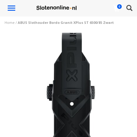
Toggle
0
navigation
Home
/
ABUS Slothouder Bordo Granit XPlus ST 6500/85 Zwart