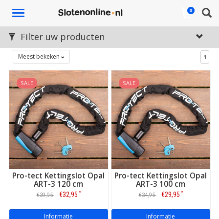
Toggle
0
navigation
Filter uw producten
Meest bekeken
1
SALE
SALE
Pro-tect Kettingslot Opal
Pro-tect Kettingslot Opal
ART-3 120 cm
ART-3 100 cm
*
*
€32,95
€29,95
€39,95
€34,95
Informatie
Informatie