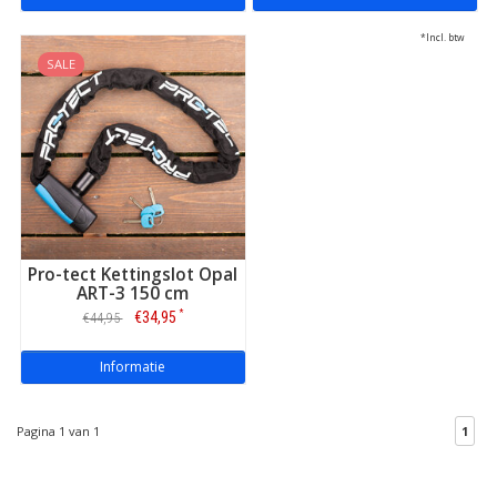
*Incl. btw
SALE
Pro-tect Kettingslot Opal
ART-3 150 cm
*
€34,95
€44,95
Informatie
Pagina 1 van 1
1