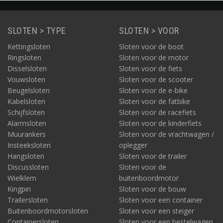
SLOTEN > TYPE
SLOTEN > VOOR
Kettingsloten
Sloten voor de boot
Ringsloten
Sloten voor de motor
Disselsloten
Sloten voor de fiets
Vouwsloten
Sloten voor de scooter
Beugelsloten
Sloten voor de e-bike
Kabelsloten
Sloten voor de fatbike
Schijfsloten
Sloten voor de racefiets
Alarmsloten
Sloten voor de kinderfiets
Muurankers
Sloten voor de vrachtwagen /
Insteeksloten
oplegger
Hangsloten
Sloten voor de trailer
Discussloten
Sloten voor de
Wielklem
buitenboordmotor
Kingpin
Sloten voor de bouw
Trailersloten
Sloten voor een container
Buitenboordmotorsloten
Sloten voor een steiger
Containersloten
Sloten voor een bestelwagen