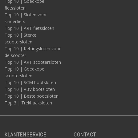
Top 10 | Goedkope
fietssloten
Top 10 | Sloten voor
kinderfiets
Top 10 | ART fietssloten
Top 10 | Sterke
scootersloten
Top 10 | Kettingsloten voor
de scooter
Top 10 | ART scootersloten
Top 10 | Goedkope
scootersloten
Top 10 | SCM bootsloten
Top 10 | VBV bootsloten
Top 10 | Beste bootsloten
Top 3 | Trekhaaksloten
KLANTENSERVICE
CONTACT